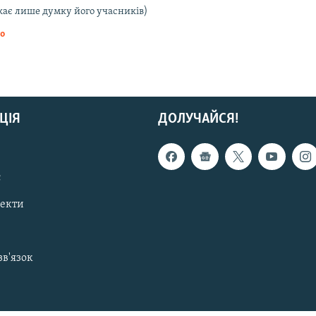
жає лише думку його учасників)
то
ЦІЯ
ДОЛУЧАЙСЯ!
с
пекти
зв'язок