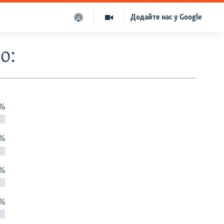
Додайте нас у Google
о:
 %
 %
 %
 %