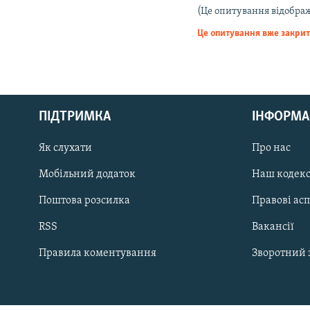
МУЛЬТИМЕДІА
(Це опитування відобра
ФОТО
Це опитування вже закри
СПЕЦПРОЄКТИ
ПОДКАСТИ
ПІДТРИМКА
ІНФОРМА
Як слухати
Про нас
КРИМ РЕАЛІЇ
Мобільний додаток
Наш кодек
РУС
Поштова розсилка
Правові ас
УКР
RSS
Вакансії
КТАТ
Правила коментування
Зворотний 
ДОЛУЧАЙСЯ!