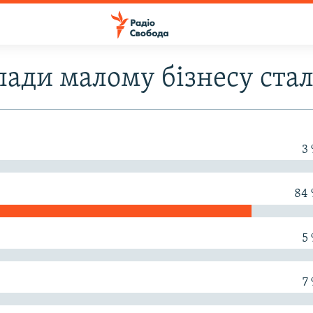
влади малому бізнесу стал
3
84
5
7