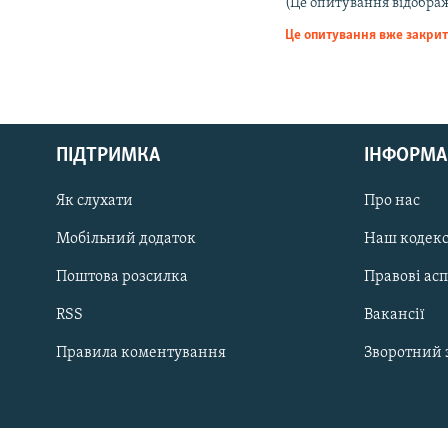
МУЛЬТИМЕДІА
(Це опитування відобра
Це опитування вже закри
ФОТО
СПЕЦПРОЄКТИ
ПОДКАСТИ
ПІДТРИМКА
ІНФОРМА
Як слухати
Про нас
Мобільний додаток
Наш кодек
КРИМ РЕАЛІЇ
РУС
Поштова розсилка
Правові ас
УКР
RSS
Вакансії
КТАТ
Правила коментування
Зворотний 
ДОЛУЧАЙСЯ!