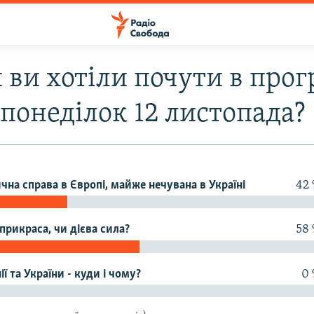
 ви хотіли почути в прог
 понеділок 12 листопада?
ична справа в Європі, майже нечувана в Україні
42
прикраса, чи дієва сила?
58
ії та України - куди і чому?
0