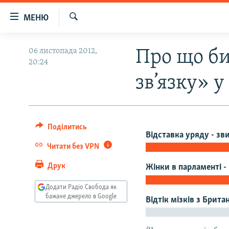
Доступність
МЕНЮ
посилання
Шукати
Перейти
РАДІО СВОБОДА – 70 РОКІВ
06 листопада 2012,
Про що би
до
20:24
ВСЕ ЗА ДОБУ
основного
зв’язку» у
матеріалу
СТАТТІ
Перейти
ВІЙНА
ПОЛІТИКА
до
основної
РОСІЙСЬКА «ФІЛЬТРАЦІЯ»
ЕКОНОМІКА
Поділитись
навігації
Відставка уряду - зв
ДОНБАС.РЕАЛІЇ
СУСПІЛЬСТВО
Перейти
Читати без VPN
до
КРИМ.РЕАЛІЇ
КУЛЬТУРА
Друк
Жінки в парламенті - 
пошуку
ТИ ЯК?
СПОРТ
Додати Радіо Свобода як
СХЕМИ
УКРАЇНА
бажане джерело в Google
Відтік мізків з Британ
КИТАЙ.ВИКЛИКИ
СВІТ