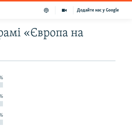
Додайте нас у Google
рамі «Європа на
 %
 %
 %