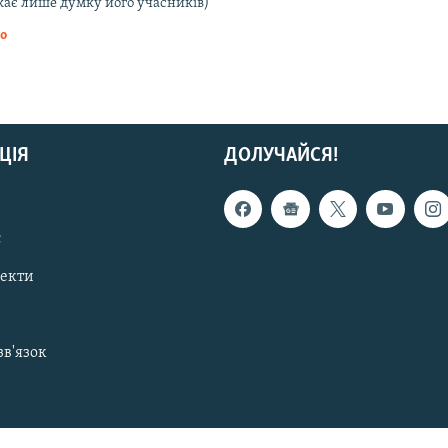
жає лише думку його учасників)
то
ЦІЯ
ДОЛУЧАЙСЯ!
с
пекти
зв'язок