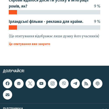
Сербам вдалося досягти успіху в інтеграції
МУЛЬТИМЕДІА
ромів, як?
9 %
ФОТО
Ірландські фільми - реклама для країни.
9 %
СПЕЦПРОЄКТИ
ПОДКАСТИ
(Це опитування відображає лише думку його учасників)
КРИМ РЕАЛІЇ
Це опитування вже закрито
РУС
УКР
КТАТ
ДОЛУЧАЙСЯ!
ДОЛУЧАЙСЯ!