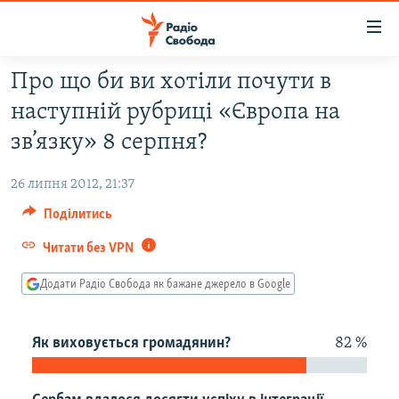
Доступність
посилання
Перейти
Про що би ви хотіли почути в
до
РАДІО СВОБОДА – 70 РОКІВ
наступній рубриці «Європа на
основного
ВСЕ ЗА ДОБУ
матеріалу
зв’язку» 8 серпня?
СТАТТІ
Перейти
до
26 липня 2012, 21:37
ВІЙНА
ПОЛІТИКА
основної
Поділитись
РОСІЙСЬКА «ФІЛЬТРАЦІЯ»
ЕКОНОМІКА
навігації
Перейти
Читати без VPN
ДОНБАС.РЕАЛІЇ
СУСПІЛЬСТВО
до
КРИМ.РЕАЛІЇ
Додати Радіо Свобода як бажане джерело в Google
КУЛЬТУРА
пошуку
ТИ ЯК?
СПОРТ
Як виховується громадянин?
82 %
СХЕМИ
УКРАЇНА
КИТАЙ.ВИКЛИКИ
СВІТ