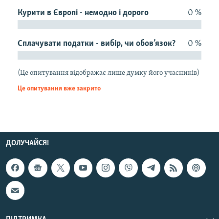
КИТАЙ.ВИКЛИКИ
Курити в Європі - немодно і дорого
0 %
МУЛЬТИМЕДІА
Сплачувати податки - вибір, чи обов’язок?
0 %
ФОТО
СПЕЦПРОЄКТИ
(Це опитування відображає лише думку його учасників)
ПОДКАСТИ
Це опитування вже закрито
КРИМ РЕАЛІЇ
РУС
УКР
ДОЛУЧАЙСЯ!
КТАТ
ДОЛУЧАЙСЯ!