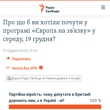
Доступність
посилання
Перейти
Про що б ви хотіли почути у
до
РАДІО СВОБОДА – 70 РОКІВ
програмі «Європа на зв’язку» у
основного
ВСЕ ЗА ДОБУ
матеріалу
середу, 19 грудня?
СТАТТІ
Перейти
до
17 грудня 2012, 17:10
ВІЙНА
ПОЛІТИКА
основної
Поділитись
РОСІЙСЬКА «ФІЛЬТРАЦІЯ»
ЕКОНОМІКА
навігації
Перейти
Читати без VPN
ДОНБАС.РЕАЛІЇ
СУСПІЛЬСТВО
до
КРИМ.РЕАЛІЇ
Додати Радіо Свобода як бажане джерело в Google
КУЛЬТУРА
пошуку
ТИ ЯК?
СПОРТ
Партійна вірність: чому депутати в Британії
СХЕМИ
УКРАЇНА
дорожать нею, а в Україні - ні?
100 %
ПРИАЗОВ’Я
СВІТ