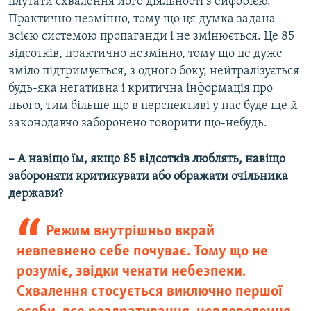
плутати схвалення його діяльності з ейфорією.
Практично незмінно, тому що ця думка задана
всією системою пропаганди і не змінюється. Це 85
відсотків, практично незмінно, тому що це дуже
вміло підтримується, з одного боку, нейтралізується
будь-яка негативна і критична інформація про
нього, тим більше що в перспективі у нас буде ще й
законодавчо заборонено говорити що-небудь.
– А навіщо їм, якщо 85 відсотків люблять, навіщо
забороняти критикувати або ображати очільника
держави?
Режим внутрішньо вкрай
невпевнено себе почуває. Тому що не
розуміє, звідки чекати небезпеки.
Схвалення стосується виключно першої