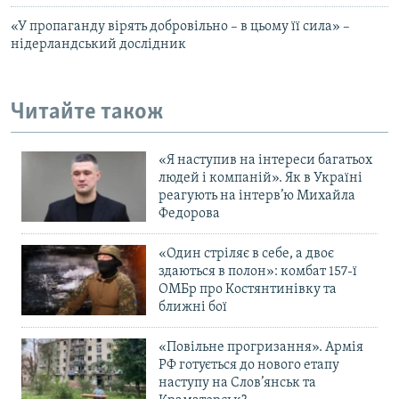
«У пропаганду вірять добровільно – в цьому її сила» –
нідерландський дослідник
Читайте також
«Я наступив на інтереси багатьох
людей і компаній». Як в Україні
реагують на інтерв’ю Михайла
Федорова
«Один стріляє в себе, а двоє
здаються в полон»: комбат 157-ї
ОМБр про Костянтинівку та
ближні бої
«Повільне прогризання». Армія
РФ готується до нового етапу
наступу на Слов’янськ та