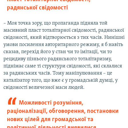
радянської свідомості
– Моя точка зору, що пропаганда підняла той
масивний пласт тоталітарної свідомості, радянської
свідомості, який відтворюється з тих часів. Нинішні
умови посилення авторитарного режиму, я б навіть
сказав, перехід його у стан чи то імітації, чи то
рецидиву пізнього радянського тоталітаризму,
піднімає саме ті структури свідомості, які склалися
за радянських часів. Тому маніпулювання – це
каталізатор того, що вже є у громадській думці, у
свідомості величезної маси людей.
Можливості розуміння,
раціоналізації, обговорення, постановки
нових цілей для громадської та
політичної діяльності виявилися