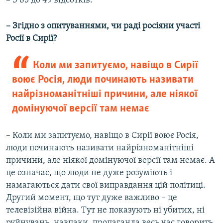
– З 83 до 49 відсотків.
– Згідно з опитуваннями, чи раді росіяни участі
Росії в Сирії?
Коли ми запитуємо, навіщо в Сирії
воює Росія, люди починають називати
найрізноманітніші причини, але ніякої
домінуючої версії там немає
– Коли ми запитуємо, навіщо в Сирії воює Росія,
люди починають називати найрізноманітніші
причини, але ніякої домінуючої версії там немає. А
це означає, що люди не дуже розуміють і
намагаються дати свої виправдання цій політиці.
Другий момент, що тут дуже важливо – це
телевізійна війна. Тут не показують ні убитих, ні
руйнувань, навпаки, пропаганда весь час говорить