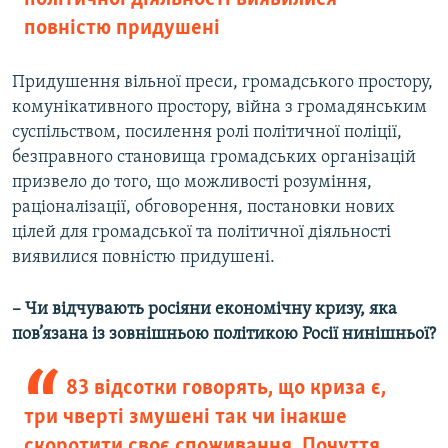
повністю придушені
Придушення вільної преси, громадського простору,
комунікативного простору, війна з громадянським
суспільством, посилення ролі політичної поліції,
безправного становища громадських організацій
призвело до того, що можливості розуміння,
раціоналізації, обговорення, постановки нових
цілей для громадської та політичної діяльності
виявилися повністю придушені.
– Чи відчувають росіяни економічну кризу, яка
пов’язана із зовнішньою політикою Росії нинішньої?
83 відсотки говорять, що криза є,
три чверті змушені так чи інакше
скоротити своє споживання. Почуття