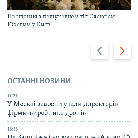
Прощання з пошуковцем тіл Олексієм
Юковим у Києві
Назад
Вперед
ОСТАННІ НОВИНИ
17:27
У Москві заарештували директорів
фірми-виробника дронів
16:53
На Запоріжжі через повторний удар РФ