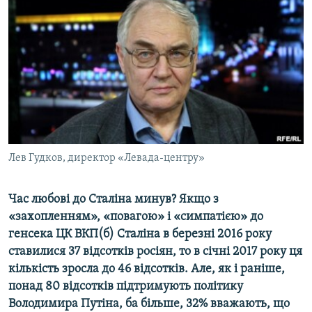
МУЛЬТИМЕДІА
ФОТО
СПЕЦПРОЄКТИ
ПОДКАСТИ
КРИМ РЕАЛІЇ
РУС
Лев Гудков, директор «Левада-центру»
УКР
КТАТ
Час любові до Сталіна минув? Якщо з
«захопленням», «повагою» і «симпатією» до
ДОЛУЧАЙСЯ!
генсека ЦК ВКП(б) Сталіна в березні 2016 року
ставилися 37 відсотків росіян, то в січні 2017 року ця
кількість зросла до 46 відсотків. Але, як і раніше,
понад 80 відсотків підтримують політику
Володимира Путіна, ба більше, 32% вважають, що