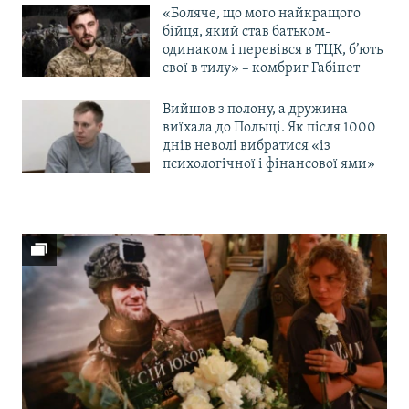
«Боляче, що мого найкращого
бійця, який став батьком-
одинаком і перевівся в ТЦК, б’ють
свої в тилу» – комбриг Габінет
Вийшов з полону, а дружина
виїхала до Польщі. Як після 1000
днів неволі вибратися «із
психологічної і фінансової ями»