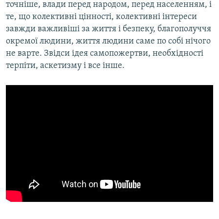
точніше, влади перед народом, перед населенням, і
те, що колективні цінності, колективні інтереси
завжди важливіші за життя і безпеку, благополуччя
окремої людини, життя людини саме по собі нічого
не варте. Звідси ідея самопожертви, необхідності
терпіти, аскетизму і все інше.