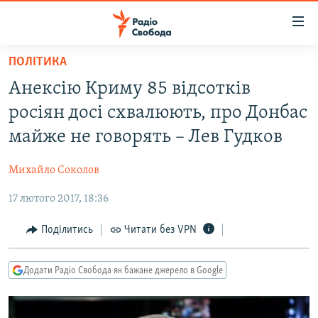
Доступність
посилання
Перейти
ПОЛІТИКА
до
РАДІО СВОБОДА – 70 РОКІВ
Анексію Криму 85 відсотків
основного
ВСЕ ЗА ДОБУ
матеріалу
росіян досі схвалюють, про Донбас
СТАТТІ
Перейти
майже не говорять – Лев Гудков
до
ВІЙНА
ПОЛІТИКА
основної
Михайло Соколов
РОСІЙСЬКА «ФІЛЬТРАЦІЯ»
ЕКОНОМІКА
навігації
Перейти
17 лютого 2017, 18:36
ДОНБАС.РЕАЛІЇ
СУСПІЛЬСТВО
до
КРИМ.РЕАЛІЇ
КУЛЬТУРА
Поділитись
Читати без VPN
пошуку
ТИ ЯК?
СПОРТ
Додати Радіо Свобода як бажане джерело в Google
СХЕМИ
УКРАЇНА
КИТАЙ.ВИКЛИКИ
СВІТ