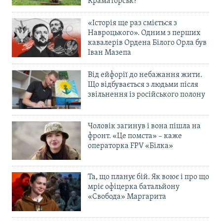
Краматорськ?
«Історія ще раз сміється з
Навроцького». Одним з перших
кавалерів Ордена Білого Орла був
Іван Мазепа
Від ейфорії до небажання жити.
Що відбувається з людьми після
звільнення із російського полону
Чоловік загинув і вона пішла на
фронт. «Це помста» – каже
операторка FPV «Білка»
Та, що планує бій. Як воює і про що
мріє офіцерка батальйону
«Свобода» Маргарита