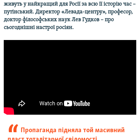
живуть у найкращий для Росії за всю її історію час –
Усі сайти RFE/RL
путінський. Директор «Левада-центру», професор,
доктор філософських наук Лев Гудков – про
сьогоднішні настрої росіян.
Пропаганда підняла той масивний
пласт тоталітарної свідомості,