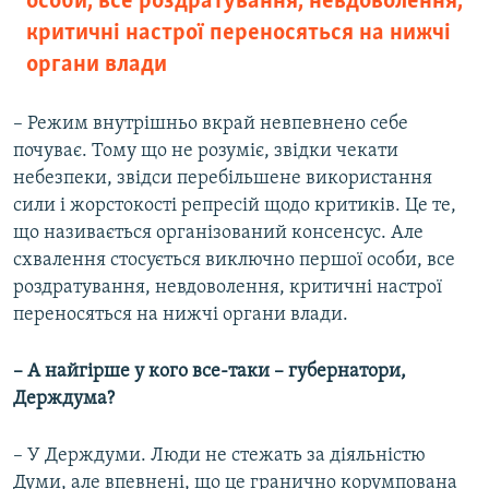
особи, все роздратування, невдоволення,
критичні настрої переносяться на нижчі
органи влади
– Режим внутрішньо вкрай невпевнено себе
почуває. Тому що не розуміє, звідки чекати
небезпеки, звідси перебільшене використання
сили і жорстокості репресій щодо критиків. Це те,
що називається організований консенсус. Але
схвалення стосується виключно першої особи, все
роздратування, невдоволення, критичні настрої
переносяться на нижчі органи влади.
– А найгірше у кого все-таки – губернатори,
Держдума?
– У Держдуми. Люди не стежать за діяльністю
Думи, але впевнені, що це гранично корумпована