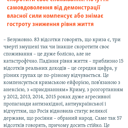
самовдоволення від демонстрації
власної сили компенсує або знімає
гостроту зниження рівня життя
– Безумовно. 83 відсотки говорять, що криза є, три
чверті змушені так чи інакше скоротити своє
споживання – це дуже болісно, але не
катастрофічно. Падіння рівня життя – приблизно 15
відсотків реальних доходів – це середня цифра, у
різних групах це по-різному відчувається. Це
компенсується кримською ейфорією, пов’язаною з
анексією, з «приєднанням» Криму, з розгортанням
у 2012, 2013, 2014, 2015 роках дуже агресивної
пропаганди антизахідної, антиукраїнської і
відчуттям, що Росія відновила статус великої
держави, що росіяни – обраний народ. Саме так 57
відсотків говорять, причому досить стійко. Це