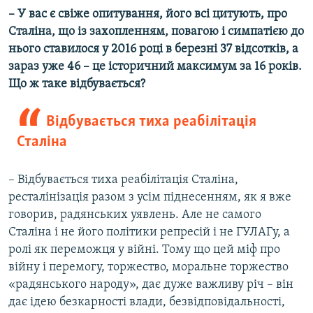
– У вас є свіже опитування, його всі цитують, про
Сталіна, що із захопленням, повагою і симпатією до
нього ставилося у 2016 році в березні 37 відсотків, а
зараз уже 46 – це історичний максимум за 16 років.
Що ж таке відбувається?
Відбувається тиха реабілітація
Сталіна
– Відбувається тиха реабілітація Сталіна,
ресталінізація разом з усім піднесенням, як я вже
говорив, радянських уявлень. Але не самого
Сталіна і не його політики репресій і не ГУЛАГу, а
ролі як переможця у війні. Тому що цей міф про
війну і перемогу, торжество, моральне торжество
«радянського народу», дає дуже важливу річ – він
дає ідею безкарності влади, безвідповідальності,