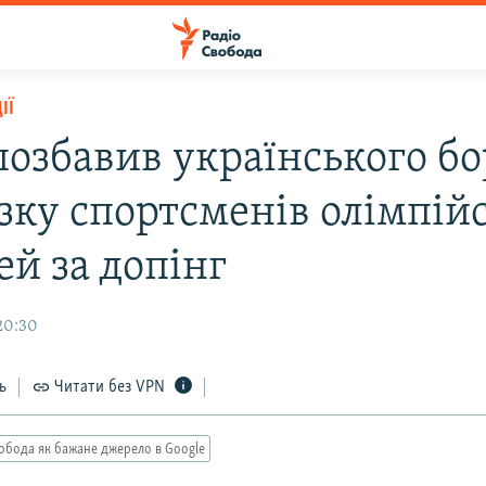
ІЇ
озбавив українського бо
зку спортсменів олімпій
ей за допінг
20:30
ь
Читати без VPN
обода як бажане джерело в Google