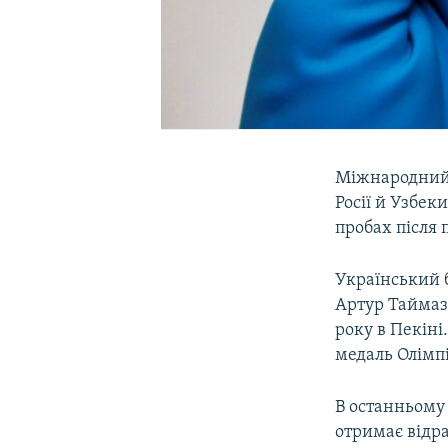
Міжнародний 
Росії й Узбек
пробах після 
Український 
Артур Таймазо
року в Пекіні
медаль Олімпі
В останньому
отримає відра