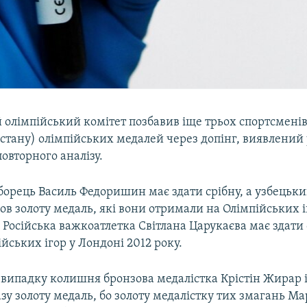
олімпійський комітет позбавив іще трьох спортсменів 
истану) олімпійських медалей через допінг, виявлений 
повторного аналізу.
борець Василь Федоришин має здати срібну, а узбецьки
в золоту медаль, які вони отримали на Олімпійських 
. Російська важкоатлетка Світлана Царукаєва має здати
йських ігор у Лондоні 2012 року.
 випадку колишня бронзова медалістка Крістін Жирар 
зу золоту медаль, бо золоту медалістку тих змагань М