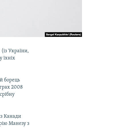
(із України,
у їхніх
й борець
іграх 2008
 срібну
із Канади
арію Манезу з