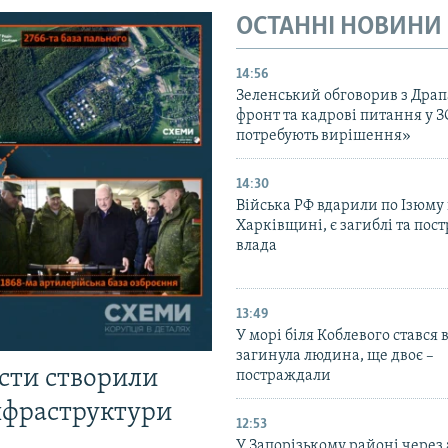
ОСТАННІ НОВИНИ
14:56
Зеленський обговорив з Дра
фронт та кадрові питання у З
потребують вирішення»
14:30
Війська РФ вдарили по Ізюму
Харківщині, є загиблі та пос
влада
13:49
У морі біля Коблевого стався 
загинула людина, ще двоє –
істи створили
постраждали
інфраструктури
12:53
У Запорізькому районі через