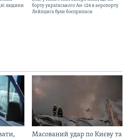
дві людини
борту українського Ан-124 в аеропорту
Лейпцига були боєприпаси
вати,
Масований удар по Києву та