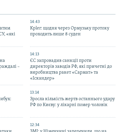
14:43
патим
Kpler: щодня через Ормузьку протоку
СУ, «які
проходить лише 8 суден
14:13
 на
ЄС запровадив санкції проти
траждалі –
директорів заводів РФ, які причетні до
виробництва ракет «Сармат» та
«Іскандер»
13:14
вибух:
Зросла кількість жертв останнього удару
РФ по Києву: у лікарні помер чоловік
12:34
 атаки
ЗМІ: у Німеччині заперечили, що на