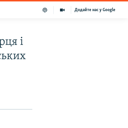
Додайте нас у Google
рця і
ських