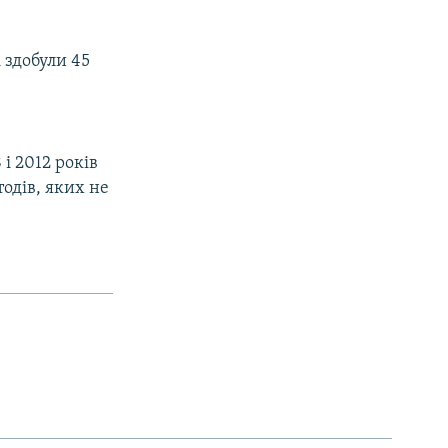
 здобули 45
і 2012 років
одів, яких не