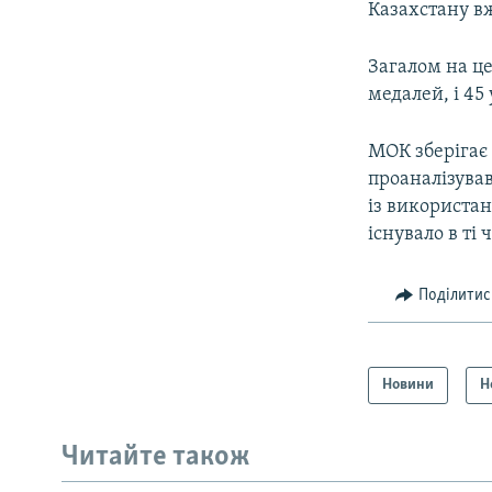
Казахстану вж
Загалом на це
медалей, і 45
МОК зберігає 
проаналізував
із використа
існувало в ті 
Поділитис
Новини
Н
Читайте також