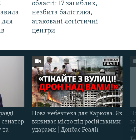
С
області: 17 загиблих,
равила
незбита балістика,
 для
атаковані логістичні
ів
центри
равді
Нова небезпека для Харкова. Як
Наш
 сенатор
виживає місто під російськими
заг
 та
ударами | Донбас Реалії
«Ри
тіл