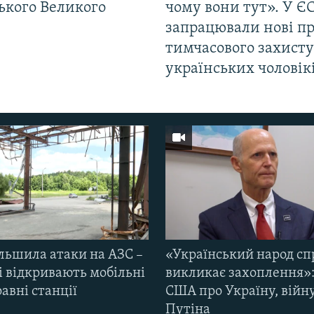
ького Великого
чому вони тут». У Є
запрацювали нові п
тимчасового захисту
українських чоловік
ільшила атаки на АЗС –
«Український народ сп
і відкривають мобільні
викликає захоплення»:
авні станції
США про Україну, війну
Путіна