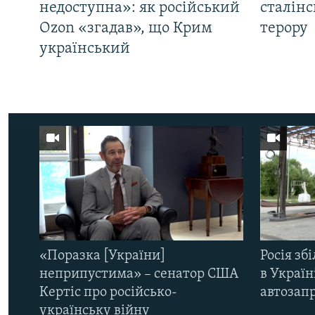
недоступна»: як російський
сталінс
Ozon «згадав», що Крим
терору
український
«Поразка [України]
Росія зб
неприпустима» – сенатор США
в Україн
Кертіс про російсько-
автозапр
українську війну