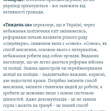
українці орієнтуються – все залежить від
активності громади.
«Тиждень.ua»
переконує, що в Україні, через
небажання політичних еліт змінюватись,
реформами почали називати різного роду
«сімулякри», символом яких є «совок». «Совок», як
спосіб мислення, основою якого є патерналізм,
небажання робити над собою зусилля. Видання
наголошує, що не легко даються реформи війська
та поліції. Заміна одностроїв чи перейменування
міліції на поліцію – надзвичайно важливі, корисні,
але недостатні кроки. Потрібно змінити спосіб
мислення, змінити ставлення людей до роботи, а
зробити це можливо лише з новою системою
цінностей. Адже декомунізація – це не заміна
серпа і молота на тризуб – це інший спосіб