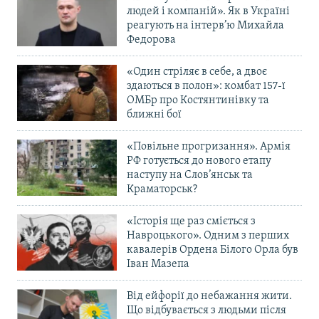
людей і компаній». Як в Україні
реагують на інтерв’ю Михайла
Федорова
«Один стріляє в себе, а двоє
здаються в полон»: комбат 157-ї
ОМБр про Костянтинівку та
ближні бої
«Повільне прогризання». Армія
РФ готується до нового етапу
наступу на Слов’янськ та
Краматорськ?
«Історія ще раз сміється з
Навроцького». Одним з перших
кавалерів Ордена Білого Орла був
Іван Мазепа
Від ейфорії до небажання жити.
Що відбувається з людьми після