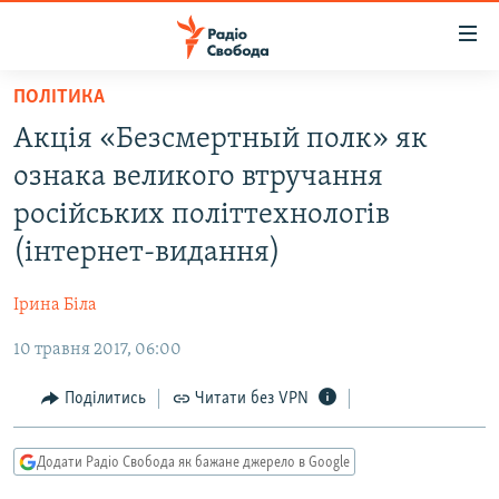
Доступність
посилання
Перейти
ПОЛІТИКА
до
РАДІО СВОБОДА – 70 РОКІВ
Акція «Безсмертный полк» як
основного
ВСЕ ЗА ДОБУ
матеріалу
ознака великого втручання
СТАТТІ
Перейти
російських політтехнологів
до
ВІЙНА
ПОЛІТИКА
(інтернет-видання)
основної
РОСІЙСЬКА «ФІЛЬТРАЦІЯ»
ЕКОНОМІКА
навігації
Ірина Біла
Перейти
ДОНБАС.РЕАЛІЇ
СУСПІЛЬСТВО
до
10 травня 2017, 06:00
КРИМ.РЕАЛІЇ
КУЛЬТУРА
пошуку
ТИ ЯК?
Поділитись
Читати без VPN
СПОРТ
СХЕМИ
УКРАЇНА
Додати Радіо Свобода як бажане джерело в Google
КИТАЙ.ВИКЛИКИ
СВІТ