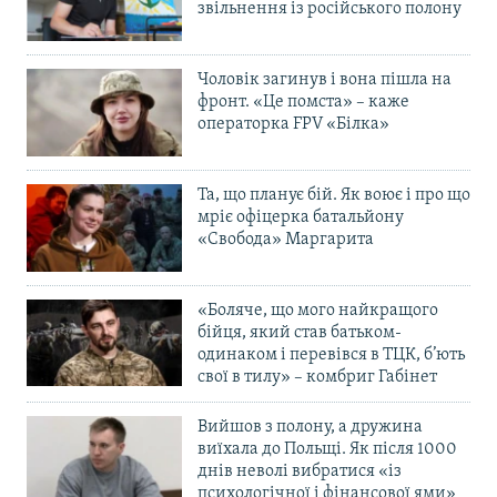
звільнення із російського полону
Чоловік загинув і вона пішла на
фронт. «Це помста» – каже
операторка FPV «Білка»
Та, що планує бій. Як воює і про що
мріє офіцерка батальйону
«Свобода» Маргарита
«Боляче, що мого найкращого
бійця, який став батьком-
одинаком і перевівся в ТЦК, б’ють
свої в тилу» – комбриг Габінет
Вийшов з полону, а дружина
виїхала до Польщі. Як після 1000
днів неволі вибратися «із
психологічної і фінансової ями»