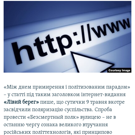
МУЛЬТИМЕДІА
ФОТО
СПЕЦПРОЄКТИ
ПОДКАСТИ
КРИМ РЕАЛІЇ
РУС
УКР
КТАТ
«Між днем примирення і політизованим парадом»
– у статті під таким заголовком інтернет-видання
ДОЛУЧАЙСЯ!
«Лівий берег»
пише, що сутички 9 травня вкотре
засвідчили поляризацію суспільства. Спроба
провести «Безсмертный полк» вулицею – не в
останню чергу ознака великого втручання
російських політтехнологів, які принципово