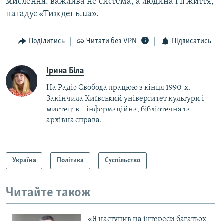
мислення: важлива не система, а людина і її життя,
нагадує «Тиждень.ua».
Поділитись
Читати без VPN
Підписатись
Ірина Біла
На Радіо Свобода працюю з кінця 1990-х.
Закінчила Київський університет культури і
мистецтв – інформаційна, бібліотечна та
архівна справа.
Україна
Політика
Суспільство
Читайте також
«Я наступив на інтереси багатьох