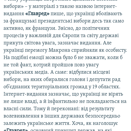
вибори» – у матеріалі з такою назвою інтернет-
видання
«Главред»
пише, що українці вболівають
за французькі президентські вибори десь так само
активно, як французи. Звісно, до політичних
процесів у важливій для Європи та світу державі
прикута світова увага, зазначає видання. Але
українці перемогу Макрона сприйняли як особисту.
На подібні емоції можна було б не зважати, коли б
не той факт, котрий пройшов повз увагу
українських медіа. А саме: відбулися місцеві
вибори, на яких обиралися голови і депутати рад
об'єднаних територіальних громад у 19 областях.
Інтернет-видання зазначає, що українці не вірять
не лише владі, а й інфантильно не покладаються на
власні сили. Тому й переконані: від результату
волевиявлення в інших державах безпосередньо
залежить українське життя. Хоча, як наголошує
«Главред»
, основний принцип держав, на які