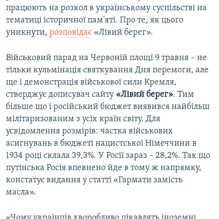
працюють на розкол в українському суспільстві на
Усі сайти RFE/RL
тематиці історичної пам'яті. Про те, як цього
уникнути,
розповідає
«Лівий берег».
Військовий парад на Червоній площі 9 травня – не
тільки кульмінація святкування Дня перемоги, але
ще і демонстрація військової сили Кремля,
стверджує дописувач сайту
«Лівий берег»
. Тим
більше що і російський бюджет виявився найбільш
мілітаризованим з усіх країн світу. Для
усвідомлення розмірів: частка військових
асигнувань в бюджеті нацистської Німеччини в
1934 році склала 39,3%. У Росії зараз – 28,2%. Так що
путінська Росія впевнено йде в тому ж напрямку,
констатує видання у статті «Гармати замість
масла».
«Чому українців хворобливо цікавлять іноземні