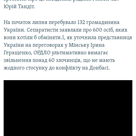
МУЛЬТИМЕДІА
Юрій Тандіт.
ФОТО
На початок липня перебувало 132 громадянина
СПЕЦПРОЄКТИ
України. Сепаратисти заявляли про 600 осіб, яких
вони хотіли б обміняти.І, як уточнила представниця
ПОДКАСТИ
України на переговорах у Мінську Ірина
Геращенко, ОРДЛО ультимативно вимагає
КРИМ РЕАЛІЇ
звільнення понад 60 злочинців, що не мають
РУС
жодного стосунку до конфлікту на Донбасі.
УКР
КТАТ
ДОЛУЧАЙСЯ!