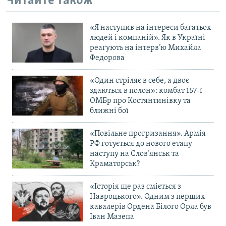
Читайте також
«Я наступив на інтереси багатьох
людей і компаній». Як в Україні
реагують на інтерв’ю Михайла
Федорова
«Один стріляє в себе, а двоє
здаються в полон»: комбат 157-ї
ОМБр про Костянтинівку та
ближні бої
«Повільне прогризання». Армія
РФ готується до нового етапу
наступу на Слов’янськ та
Краматорськ?
«Історія ще раз сміється з
Навроцького». Одним з перших
кавалерів Ордена Білого Орла був
Іван Мазепа