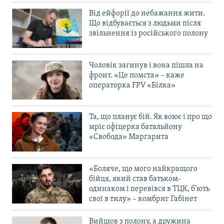
Від ейфорії до небажання жити.
Що відбувається з людьми після
звільнення із російського полону
Чоловік загинув і вона пішла на
фронт. «Це помста» – каже
операторка FPV «Білка»
Та, що планує бій. Як воює і про що
мріє офіцерка батальйону
«Свобода» Маргарита
«Боляче, що мого найкращого
бійця, який став батьком-
одинаком і перевівся в ТЦК, б’ють
свої в тилу» – комбриг Габінет
Вийшов з полону, а дружина