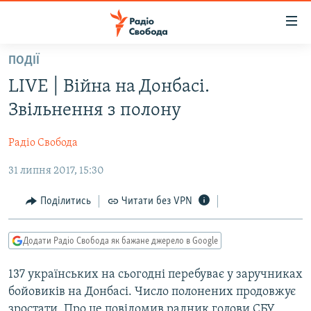
Доступність
посилання
Перейти
ПОДІЇ
до
РАДІО СВОБОДА – 70 РОКІВ
LIVE | Війна на Донбасі.
основного
ВСЕ ЗА ДОБУ
матеріалу
Звільнення з полону
СТАТТІ
Перейти
до
Радіо Свобода
ВІЙНА
ПОЛІТИКА
основної
31 липня 2017, 15:30
РОСІЙСЬКА «ФІЛЬТРАЦІЯ»
ЕКОНОМІКА
навігації
Перейти
ДОНБАС.РЕАЛІЇ
СУСПІЛЬСТВО
Поділитись
Читати без VPN
до
КРИМ.РЕАЛІЇ
КУЛЬТУРА
пошуку
Додати Радіо Свобода як бажане джерело в Google
ТИ ЯК?
СПОРТ
СХЕМИ
137 українських на сьогодні перебуває у заручниках
УКРАЇНА
бойовиків на Донбасі. Число полонених продовжує
КИТАЙ.ВИКЛИКИ
СВІТ
зростати. Про це повідомив радник голови СБУ