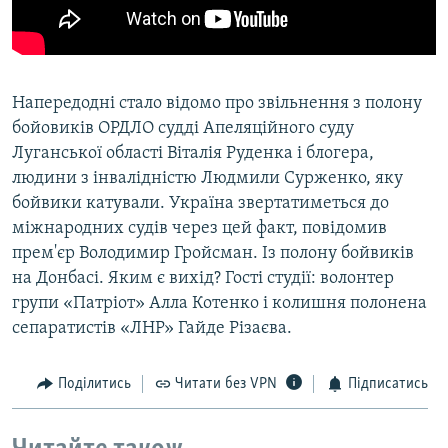
Усі сайти RFE/RL
Напередодні стало відомо про звільнення з полону
бойовиків ОРДЛО судді Апеляційного суду
Луганської області Віталія Руденка і блогера,
людини з інвалідністю Людмили Сурженко, яку
бойвики катували. Україна звертатиметься до
міжнародних судів через цей факт, повідомив
прем'єр Володимир Гройсман. Із полону бойвиків
на Донбасі. Яким є вихід? Гості студії: волонтер
групи «Патріот» Алла Котенко і колишня полонена
сепаратистів «ЛНР» Гайде Різаєва.
Поділитись
Читати без VPN
Підписатись