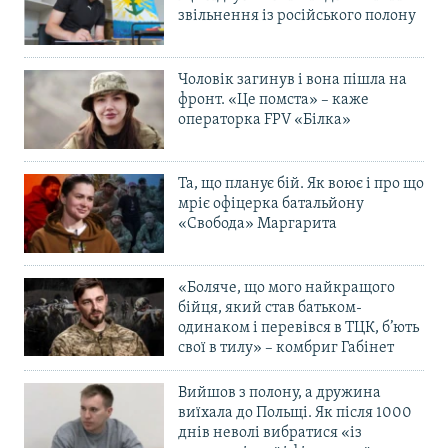
звільнення із російського полону
Чоловік загинув і вона пішла на
фронт. «Це помста» – каже
операторка FPV «Білка»
Та, що планує бій. Як воює і про що
мріє офіцерка батальйону
«Свобода» Маргарита
«Боляче, що мого найкращого
бійця, який став батьком-
одинаком і перевівся в ТЦК, б’ють
свої в тилу» – комбриг Габінет
Вийшов з полону, а дружина
виїхала до Польщі. Як після 1000
днів неволі вибратися «із