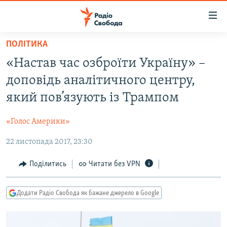
Доступність
посилання
Перейти
ПОЛІТИКА
до
РАДІО СВОБОДА – 70 РОКІВ
«Настав час озброїти Україну» –
основного
ВСЕ ЗА ДОБУ
матеріалу
доповідь аналітичного центру,
СТАТТІ
Перейти
який пов’язують із Трампом
до
ВІЙНА
ПОЛІТИКА
основної
«Голос Америки»
РОСІЙСЬКА «ФІЛЬТРАЦІЯ»
ЕКОНОМІКА
навігації
Перейти
22 листопада 2017, 23:30
ДОНБАС.РЕАЛІЇ
СУСПІЛЬСТВО
до
КРИМ.РЕАЛІЇ
КУЛЬТУРА
Поділитись
Читати без VPN
пошуку
ТИ ЯК?
СПОРТ
Додати Радіо Свобода як бажане джерело в Google
СХЕМИ
УКРАЇНА
ПРИАЗОВ’Я
СВІТ