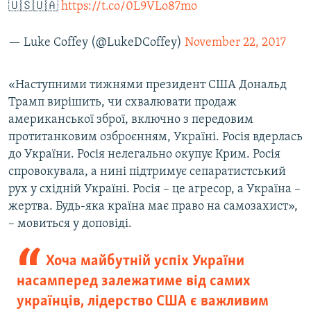
🇺🇸🇺🇦
https://t.co/0L9VLo87mo
Усі сайти RFE/RL
— Luke Coffey (@LukeDCoffey)
November 22, 2017
«Наступними тижнями президент США Дональд
Трамп вирішить, чи схвалювати продаж
американської зброї, включно з передовим
протитанковим озброєнням, Україні. Росія вдерлась
до України. Росія нелегально окупує Крим. Росія
спровокувала, а нині підтримує сепаратистський
рух у східній Україні. Росія – це агресор, а Україна –
жертва. Будь-яка країна має право на самозахист»,
– мовиться у доповіді.
Хоча майбутній успіх України
насамперед залежатиме від самих
українців, лідерство США є важливим