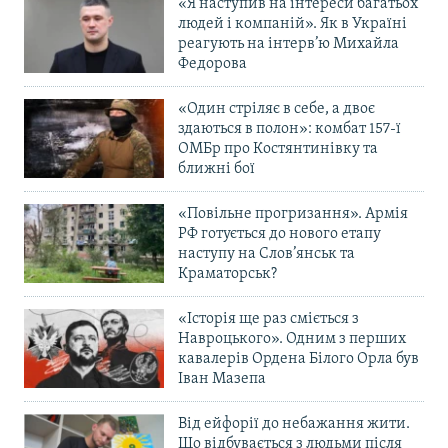
«Я наступив на інтереси багатьох
людей і компаній». Як в Україні
реагують на інтерв’ю Михайла
Федорова
«Один стріляє в себе, а двоє
здаються в полон»: комбат 157-ї
ОМБр про Костянтинівку та
ближні бої
«Повільне прогризання». Армія
РФ готується до нового етапу
наступу на Слов’янськ та
Краматорськ?
«Історія ще раз сміється з
Навроцького». Одним з перших
кавалерів Ордена Білого Орла був
Іван Мазепа
Від ейфорії до небажання жити.
Що відбувається з людьми після