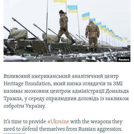
КИТАЙ.ВИКЛИКИ
МУЛЬТИМЕДІА
ФОТО
СПЕЦПРОЄКТИ
ПОДКАСТИ
КРИМ РЕАЛІЇ
РУС
Впливовий американський аналітичний центр
УКР
Heritage Foundation, який низка оглядачів та ЗМІ
називає мозковим центром адміністрації Дональда
КТАТ
Трампа, у середу оприлюднив доповідь із закликом
озброїти Україну.
ДОЛУЧАЙСЯ!
It’s time to provide
#Ukraine
with the weapons they
need to defend themselves from Russian aggression.