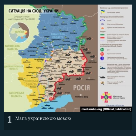
МУЛЬТИМЕДІА
ФОТО
СПЕЦПРОЄКТИ
ПОДКАСТИ
КРИМ РЕАЛІЇ
РУС
УКР
КТАТ
ДОЛУЧАЙСЯ!
1
Мапа українською мовою