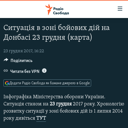
Доступність
посилання
Перейти
Ситуація в зоні бойових дій на
до
РАДІО СВОБОДА – 70 РОКІВ
Донбасі 23 грудня (карта)
основного
ВСЕ ЗА ДОБУ
матеріалу
СТАТТІ
Перейти
23 грудня 2017, 16:22
до
Поділитись
ВІЙНА
ПОЛІТИКА
основної
РОСІЙСЬКА «ФІЛЬТРАЦІЯ»
Читати без VPN
ЕКОНОМІКА
навігації
Перейти
ДОНБАС.РЕАЛІЇ
СУСПІЛЬСТВО
Додати Радіо Свобода як бажане джерело в Google
до
КРИМ.РЕАЛІЇ
КУЛЬТУРА
пошуку
Інфографіка Міністерства оборони України.
ТИ ЯК?
СПОРТ
Ситуація станом на
23 грудня
2017 року. Хронологію
розвитку ситуації у зоні бойових дій із 1 липня 2014
СХЕМИ
УКРАЇНА
року дивіться
ТУТ
КИТАЙ.ВИКЛИКИ
СВІТ