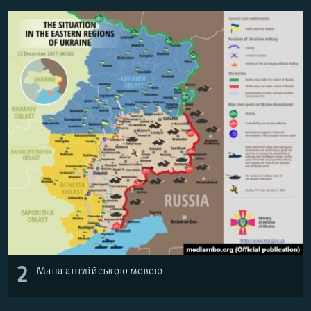
Усі сайти RFE/RL
2
Мапа англійською мовою