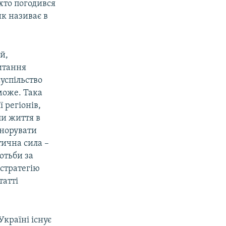
 хто погодився
к називає в
й,
питання
суспільство
може. Така
 регіонів,
ли життя в
гнорувати
тична сила –
отьби за
 стратегію
татті
країні існує