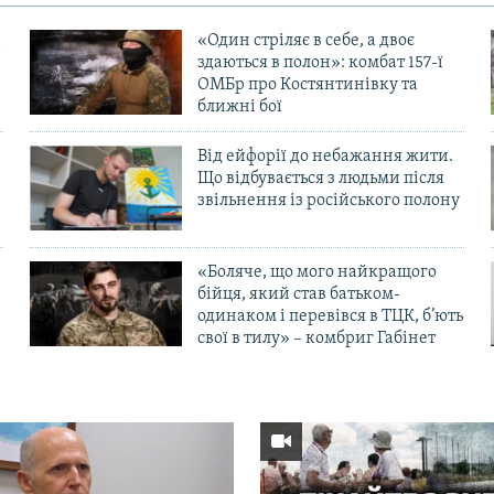
«Один стріляє в себе, а двоє
здаються в полон»: комбат 157-ї
ОМБр про Костянтинівку та
ближні бої
Від ейфорії до небажання жити.
Що відбувається з людьми після
в
звільнення із російського полону
«Боляче, що мого найкращого
бійця, який став батьком-
одинаком і перевівся в ТЦК, б’ють
свої в тилу» – комбриг Габінет