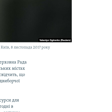
Київ, 8 листопада 2017 року
Верховна Рада
ських містах
свідчить, що
едвиборчої
.
сурси для
огодні в