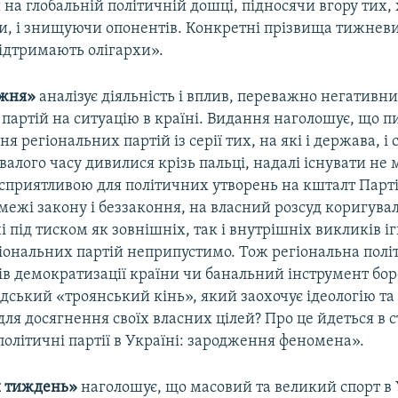
 на глобальній політичній дошці, підносячи вгору тих,
и, і знищуючи опонентів. Конкретні прізвища тижневи
підтримають олігархи».
ижня»
аналізує діяльність і вплив, переважно негативни
партій на ситуацію в країні. Видання наголошує, що 
 регіональних партій із серії тих, на які і держава, і 
алого часу дивилися крізь пальці, надалі існувати не 
 сприятливою для політичних утворень на кшталт Партії
 межі закону і беззаконня, на власний розсуд коригува
і під тиском як зовнішніх, так і внутрішніх викликів і
іональних партій неприпустимо. Тож регіональна полі
ів демократизації країни чи банальний інструмент бор
ідський «троянський кінь», який заохочує ідеологію та
для досягнення своїх власних цілей? Про це йдеться в с
політичні партії в Україні: зародження феномена».
й тиждень»
наголошує, що масовий та великий спорт в У