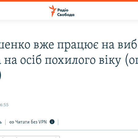
енко вже працює на виб
 на осіб похилого віку (о
)
16:55
ь
Читати без VPN