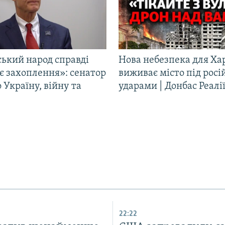
ський народ справді
Нова небезпека для Ха
є захоплення»: сенатор
виживає місто під рос
Україну, війну та
ударами | Донбас Реалі
22:22