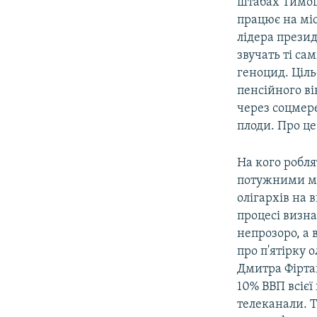
штабах Тимош
працює на мі
лідера презид
звучать ті са
геноцид. Ціл
пенсійного в
через соцмере
плоди. Про це
На кого робля
потужними ме
олігархів на
процесі визн
непрозоро, а
про п'ятірку 
Дмитра Фірта
10% ВВП всієї
телеканали. Т