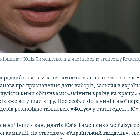
івщина» Юлія Тимошенко під час інтерв'ю агентству Reuters. 
ередвиборна кампанія почнеться лише після того, як 
анову про призначення дати виборів, засилля в україн
популістськими обіцянками «змінити країну на краще» 
ків вже вступили в гру. Про особливість нинішньої пер
 лідерів розповідає тижневик
«Фокус»
у статті «Дежа Ю»
леності інших кандидатів Юлія Тимошенко мобілізує ре
ої кампанії. Як стверджує
«Український тиждень»
, сь