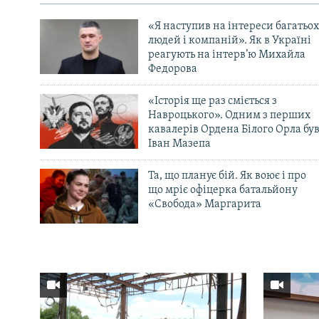
«Я наступив на інтереси багатьох
людей і компаній». Як в Україні
реагують на інтерв’ю Михайла
Федорова
«Історія ще раз сміється з
Навроцького». Одним з перших
кавалерів Ордена Білого Орла бу
Іван Мазепа
Та, що планує бій. Як воює і про
що мріє офіцерка батальйону
«Свобода» Маргарита