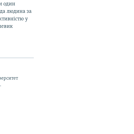
и один
ода людина за
ктивністю у
жневик
верситет
.