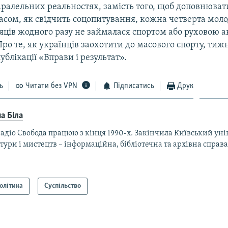
аралельних реальностях, замість того, щоб доповнюват
асом, як свідчить соцопитування, кожна четверта мол
сяців жодного разу не займалася спортом або руховою а
Про те, як українців заохотити до масового спорту, ти
ублікації «Вправи і результат».
ь
Читати без VPN
Підписатись
Друк
а Біла
адіо Свобода працюю з кінця 1990-х. Закінчила Київський уні
тури і мистецтв – інформаційна, бібліотечна та архівна справа
олітика
Суспільство