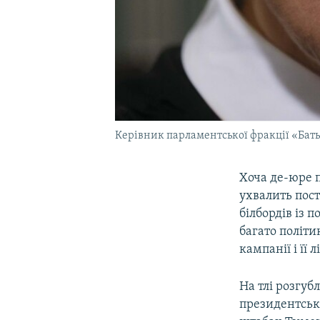
Керівник парламентської фракції «Батьк
Хоча де-юре п
ухвалить пост
білбордів із 
багато політи
кампанії і її
На тлі розгуб
президентськ