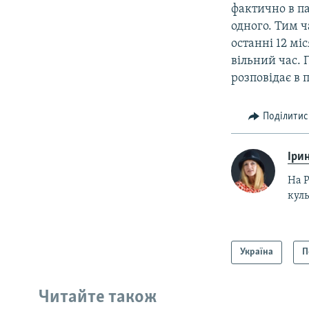
фактично в п
одного. Тим ч
останні 12 мі
вільний час. 
розповідає в п
Поділитис
Ірин
На Р
куль
Україна
П
Читайте також