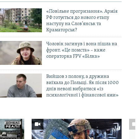
«Повільне прогризання». Армія
РФ готується до нового етапу
наступу на Слов’янськ та
Краматорськ?
Чоловік загинув і вона пішла на
фронт. «Це помста» – каже
операторка FPV «Білка»
Вийшов з полону, а дружина
виїхала до Польщі. Як після 1000
днів неволі вибратися «із
психологічної і фінансової ями»