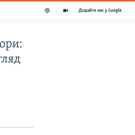
Додайте нас у Google
ори:
гляд