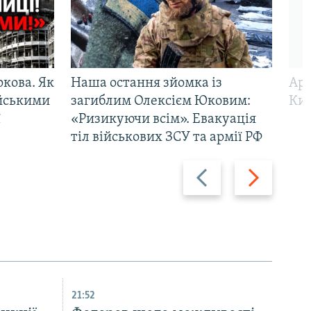
ркова. Як
Наша остання зйомка із
Арм
ійськими
загиблим Олексієм Юковим:
Киї
ї
«Ризикуючи всім». Евакуація
тіл військових ЗСУ та армії РФ
Назад
Вперед
21:52