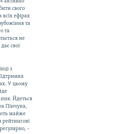
» активно
бити свого
 всіх ефірах
 зубожіння та
о та
тається не
 дає свої
нці з
Підтримка
ах. У цьому
йде
ання. Йдеться
ра Пінчука,
іють майже
ш рейтингові
регулярно, –