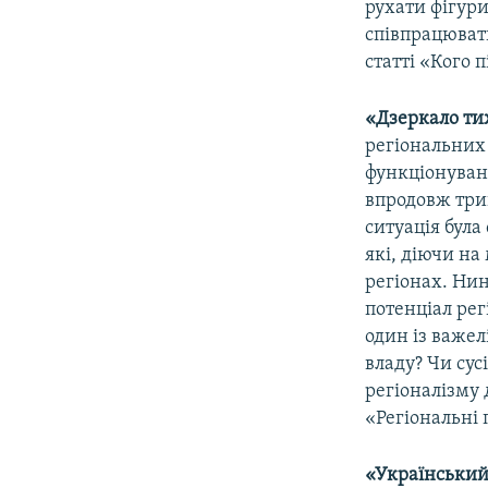
рухати фігури
співпрацюват
статті «Кого 
«Дзеркало т
регіональних 
функціонування
впродовж трив
ситуація була
які, діючи на
регіонах. Нин
потенціал рег
один із важел
владу? Чи сус
регіоналізму 
«Регіональні 
«Українськи