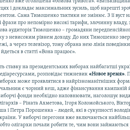
енко вже оголошена «бойова тривога». «Батьківщина
сцях і докладає максимальних зусиль, щоб нарешті зро
ентом. Сама Тимошенко тактики не змінює. З її вуст на
мі фрази про непомірно високі тарифи, злочинну владу,
ьова аудиторія Тимошенко – громадяни передпенсійног
іку з невисоким рівнем доходу. До них Тимошенко звер
жі, а через телевізор, тому обрана нею лінія поведінки
 йдеться в статті «Вона працює».
ть ставку на президентських виборах найбагатші украї
діаресурсами, розповідає тижневик
«Новое время»
. 
 виборах може проявлятися в найрізноманітніших форм
ачальним є чорний кеш, адже фінансування кампаній 
 виборчі фонди необхідно наповнювати, наголошує вид
олігархів – Ріната Ахметова, Ігоря Коломойського, Вікто
ша і Петра Порошенка – людей, які в сукупності волод
 країни. У виборчі перегони вже включаються найбіль
обто олігархи почали робити те, чим вони займаються 