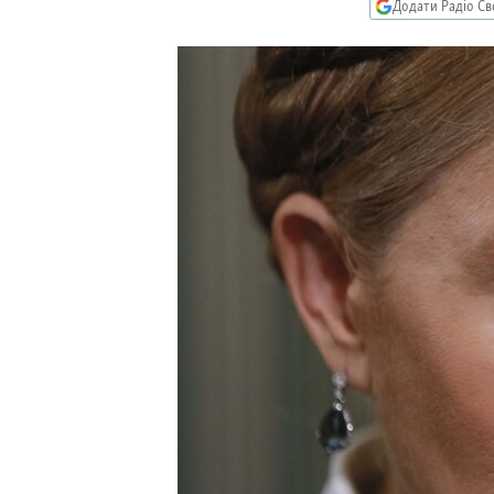
МУЛЬТИМЕДІА
Додати Радіо Св
ФОТО
СПЕЦПРОЄКТИ
ПОДКАСТИ