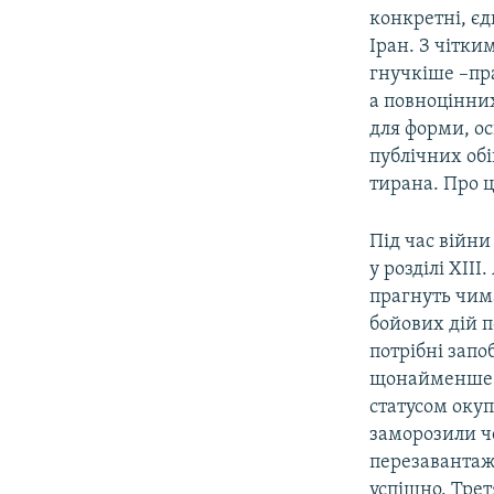
конкретні, єд
Іран. З чітк
гнучкіше –пр
а повноцінних
для форми, ос
публічних обі
тирана. Про ц
Під час війн
у розділі XIII
прагнуть чима
бойових дій п
потрібні запо
щонайменше т
статусом окуп
заморозили че
перезавантаж
успішно. Трет