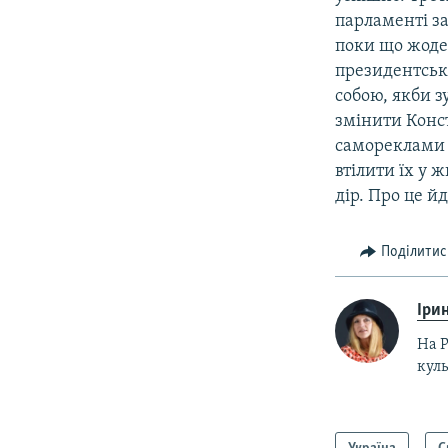
парламенті з
поки що жоден
президентськи
собою, якби з
змінити Конст
самореклами а
втілити їх у 
дір. Про це й
Поділитис
Ірин
На Р
куль