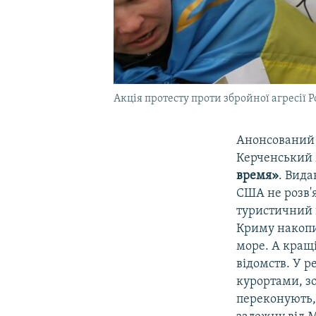
Акція протесту проти збройної агресії Р
Анонсований п
Керченський 
время»
. Вида
США не розв'я
туристичний п
Криму накопи
море. А кращ
відомств. У р
курортами, з
переконують,