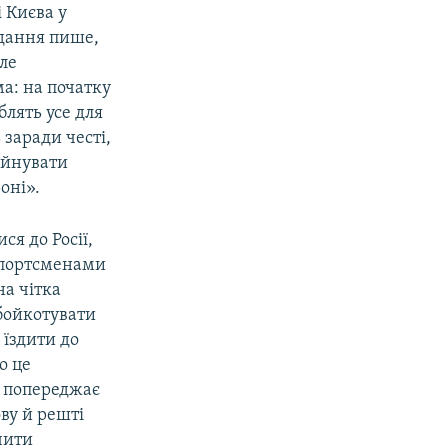
 Києва у
идання пише,
ле
ма: на початку
блять усе для
 заради честі,
руйнувати
оні».
ся до Росії,
спортсменами
на чітка
 бойкотувати
 їздити до
о це
, попереджає
ву й решті
чити