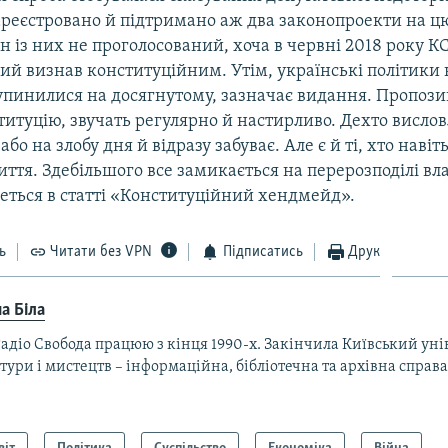
ареєстровано й підтримано аж два законопроекти на цю
 із них не проголосований, хоча в червні 2018 року К
й визнав конституційним. Утім, українські політики 
упинилися на досягнутому, зазначає видання. Пропозиц
итуцію, звучать регулярно й настирливо. Дехто вислов
бо на злобу дня й відразу забуває. Але є й ті, хто наві
життя. Здебільшого все замикається на перерозподілі вл
деться в статті «Конституційний хендмейд».
ь
Читати без VPN
Підписатись
Друк
а Біла
адіо Свобода працюю з кінця 1990-х. Закінчила Київський уні
тури і мистецтв – інформаційна, бібліотечна та архівна справа