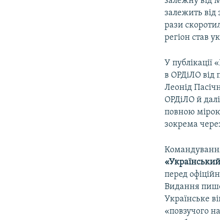
залежну від М
залежить від 
рази скороти
регіон став у
У публікації
в ОРДіЛО від 
Леонід Пасічн
ОРДіЛО й далі
повною мірою
зокрема чере
Командування 
«Українськи
перед офіційн
Видання пише,
Українське ві
«повзучого на