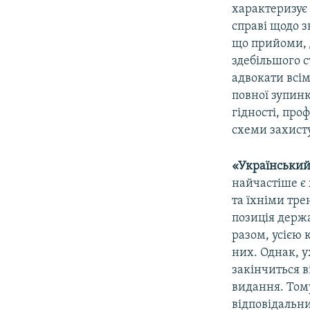
характеризує 
справі щодо 
що прийоми, д
здебільшого с
адвокати всім
повної зупинк
гідності, про
схеми захисту
«Українськи
найчастіше є
та їхніми тре
позиція держа
разом, усією 
них. Однак, у
закінчиться 
видання. Тому
відповідальн