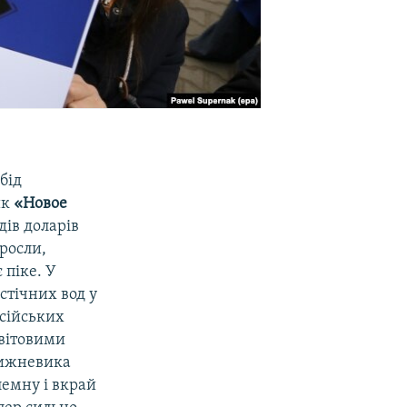
бід
ик
«Новое
дів доларів
зросли,
 піке. У
стічних вод у
осійських
світовими
тижневика
лемну і вкрай