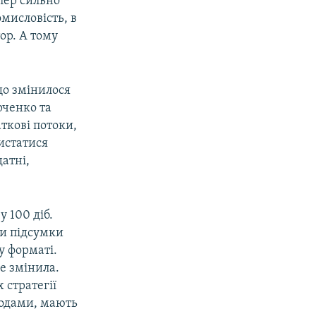
пер сильно
омисловість, в
ор. А тому
що змінилося
рченко та
аткові потоки,
ристатися
атні,
у 100 діб.
ти підсумки
у форматі.
е змінила.
 стратегії
годами, мають