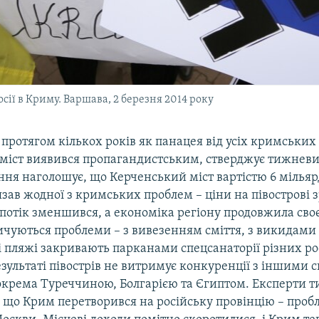
осії в Криму. Варшава, 2 березня 2014 року
ротягом кількох років як панацея від усіх кримських 
міст виявився пропагандистським, стверджує тижнев
ння наголошує, що Керченський міст вартістю 6 мільяр
зав жодної з кримських проблем – ціни на півострові 
отік зменшився, а економіка регіону продовжила своє
чуються проблеми – з вивезенням сміття, з викидами 
і пляжі закривають парканами спецсанаторії різних р
езультаті півострів не витримує конкуренції з іншими 
окрема Туреччиною, Болгарією та Єгиптом. Експерти 
 що Крим перетворився на російську провінцію – проб