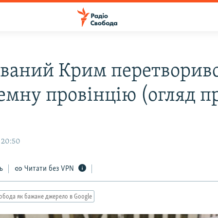
ваний Крим перетворивс
емну провінцію (огляд п
 20:50
ь
Читати без VPN
обода як бажане джерело в Google