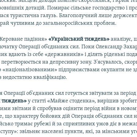
оскви. Місцеві доходи помітно скоротилися, і Крим те
зовнішніх дотацій. Помирає сільське господарство і пр
лася туристична галузь. Благополучний лише держсект
край чутливим до загальноросійських проблем.
 «Кероване падіння»
«Український тиждень»
аналізує, 
початку Операції об’єднаних сил. Поки Олександр Заха
ик вдають із себе «державників» і ділять ріденькі под
 перетворюється на депресивну зону. З'ясувалось, ско
 «націоналізованими» підприємствами окупанти не зд
з недостатню кваліфікацію.
Операції об'єднаних сил готується звітувати за період 
й тиждень»
у статті «Майже стоденка», вирішив зроби
ими звітами й спробував оцінити період війни в новом
 що характеру бойових дій Операція об’єдна­них сил н
йсько три­має рубежі й за сприятливих умов діє в межах
ступу»: звільняє населені пункти, які, за мінськими у