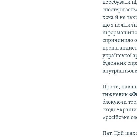
перебувати пі
спостерігаєть
хоча й не так
що з політич
інформаційно­
спричинило о
пропагандист
української а
буденних спра
внутрішньови
Про те, навіщ
тижневик
«Ф
блокуючи торг
сході України
«російське оз
Пат. Цей шах