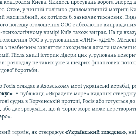
д контролем Києва. Якихось просувань ворога вперед 
ся. Отже, у чинній політико-­дипломатичній матриці Киї
ий масштабний, як хотілося б, зазначає тижневик. Ви
ного погляду оголошення ООС є абсолютно виправданим
-психологічному вимірі Київ також виграє. На це вказу
голошення ООС в угрупованнях «ЛНР»-«ДНР». Місцев
и з неабияким завзяттям заходилися лякати населенн
рмії. Після хвилі істерик лідери цих угруповань поверн
в: розподілу не таких уже й щедрих фінансових потокі
дової боротьби.
о Росія оглядає в Азовському морі українські кораблі, р
окус»
. У публікації «Вкрадене море» видання стверджу
ові судна в Керченській протоці, Росія або готується до
, або дає зрозуміти, що й Чорне море може перетворит
еро».
овий термін, як стверджує
«Український тиждень»
, н