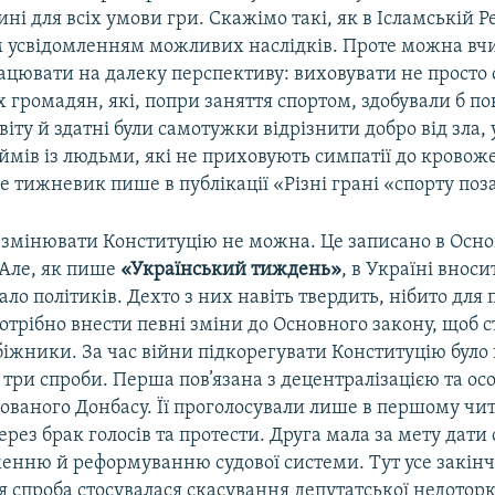
ині для всіх умови гри. Скажімо такі, як в Ісламській Р
им усвідомленням можливих наслідків. Проте можна вч
ацювати на далеку перспективу: виховувати не просто 
 громадян, які, попри заняття спортом, здобували б по
віту й здатні були самотужки відрізнити добро від зла,
ймів із людьми, які не приховують симпатії до кровож
е тижневик пише в публікації «Різні грані «спорту поз
и змінювати Конституцію не можна. Це записано в Осн
. Але, як пише
«Український тиждень»
, в Україні внос
ло політиків. Дехто з них навіть твердить, нібито дл
отрібно внести певні зміни до Основного закону, щоб 
біжники. За час війни підкорегувати Конституцію було
ри спроби. Перша пов’язана з децентралізацією та о
ованого Донбасу. Її проголосували лише в першому чи
рез брак голосів та протести. Друга мала за мету дати 
енню й реформуванню судової системи. Тут усе закін
я спроба стосувалася скасування депутатської недоторк