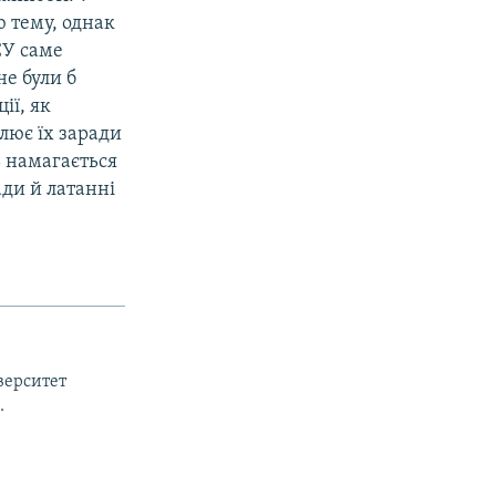
 тему, однак
СУ саме
не були б
ії, як
лює їх заради
ть намагається
ади й латанні
верситет
.