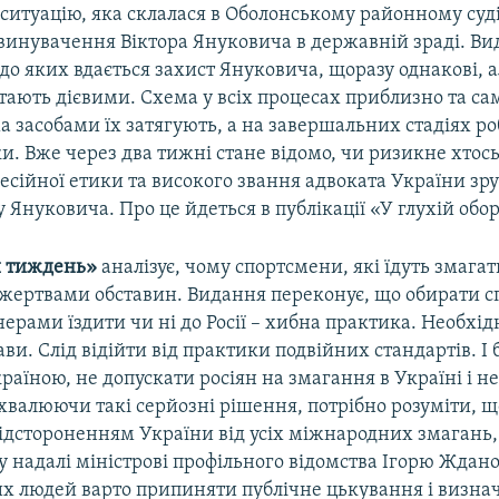
ситуацію, яка склалася в Оболонському районному суді
звинувачення Віктора Януковича в державній зраді. В
о яких вдається захист Януковича, щоразу однакові, а
тають дієвими. Схема у всіх процесах приблизно та са
а засобами їх затягують, а на завершальних стадіях ро
и. Вже через два тижні стане відомо, чи ризикне хтось
фесійної етики та високого звання адвоката України з
 Януковича. Про це йдеться в публікації «У глухій обор
й тиждень»
аналізує, чому спортсмени, які їдуть змагати
 жертвами обставин. Видання переконує, що обирати 
нерами їздити чи ні до Росії – хибна практика. Необхід
ви. Слід відійти від практики подвійних стандартів. І
країною, не допускати росіян на змагання в Україні і не
хвалюючи такі серйозні рішення, потрібно розуміти, щ
відстороненням України від усіх міжнародних змагань
 надалі міністрові профільного відомства Ігорю Ждано
их людей варто припиняти публічне цькування і визна