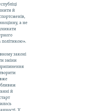
еспубліці
инити й
спортсменів,
вноцінну, а не
 уникати
ерного
а політикою».
овному законі
ити зміни
я припинення
створити
 вже
собливим
танні й
старт
чилось
анності. У