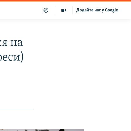
Додайте нас у Google
я на
реси)