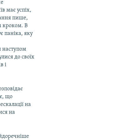
не
в має успіх,
дання пише,
 кроком. В
є паніка, яку
і
я наступом
улися до своїх
в і
озповідає
є, що
 ескалації на
ися на
айдоречніше