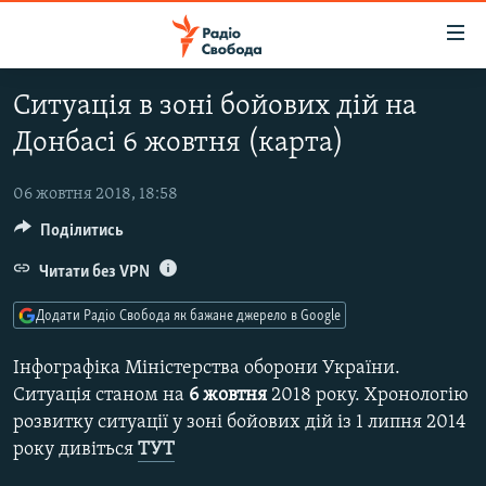
Доступність
посилання
Перейти
Ситуація в зоні бойових дій на
до
РАДІО СВОБОДА – 70 РОКІВ
Донбасі 6 жовтня (карта)
основного
ВСЕ ЗА ДОБУ
матеріалу
СТАТТІ
Перейти
06 жовтня 2018, 18:58
до
Поділитись
ВІЙНА
ПОЛІТИКА
основної
РОСІЙСЬКА «ФІЛЬТРАЦІЯ»
Читати без VPN
ЕКОНОМІКА
навігації
Перейти
ДОНБАС.РЕАЛІЇ
СУСПІЛЬСТВО
Додати Радіо Свобода як бажане джерело в Google
до
КРИМ.РЕАЛІЇ
КУЛЬТУРА
пошуку
Інфографіка Міністерства оборони України.
ТИ ЯК?
СПОРТ
Ситуація станом на
6 жовтня
2018 року. Хронологію
розвитку ситуації у зоні бойових дій із 1 липня 2014
СХЕМИ
УКРАЇНА
року дивіться
ТУТ
КИТАЙ.ВИКЛИКИ
СВІТ