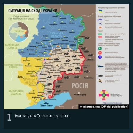
МУЛЬТИМЕДІА
ФОТО
СПЕЦПРОЄКТИ
ПОДКАСТИ
КРИМ РЕАЛІЇ
РУС
УКР
КТАТ
ДОЛУЧАЙСЯ!
1
Мапа українською мовою