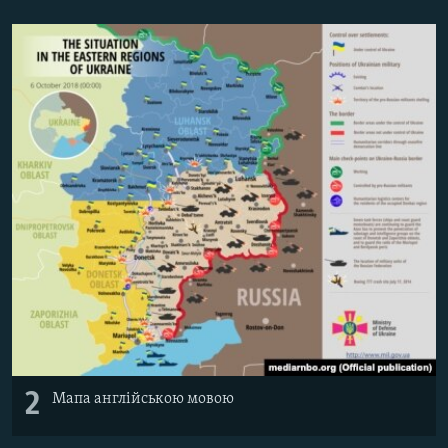
Усі сайти RFE/RL
2
Мапа англійською мовою