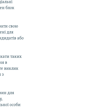
ціальні
ен блок
вати свою
ені для
ндидатів або
икати таких
ня в
йте виклик
 з
вин для
у,
льної особи