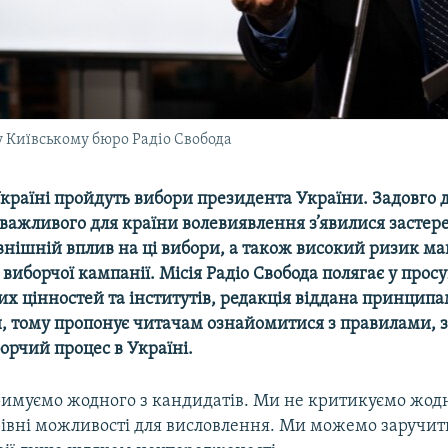
 Київському бюро Радіо Свобода
Україні пройдуть вибори президента України. Задовго 
важливого для країни волевиявлення з’явилися засте
нішній вплив на ці вибори, а також високий ризик ма
виборчої кампанії. Місія Радіо Свобода полягає у прос
х цінностей та інститутів, редакція віддана принцип
, тому пропонує читачам ознайомитися з правилами, 
орчий процес в Україні.
имуємо жодного з кандидатів. Ми не критикуємо жодн
івні можливості для висловлення. Ми можемо заручит