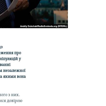
до
реження про
ніпуляцій у
уванні
ам незалежної
за якими вона
ого з них.
ися довірою