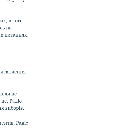
их, в кого
сь на
их питаннях,
висвітлення
коли це
це, Радіо
я виборів.
ентів, Радіо