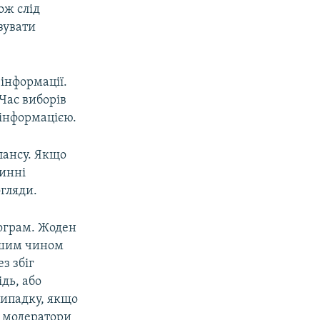
ож слід
зувати
інформації.
Час виборів
зінформацією.
лансу. Якщо
винні
огляди.
ограм. Жоден
іншим чином
з збіг
ідь, або
випадку, якщо
, модератори