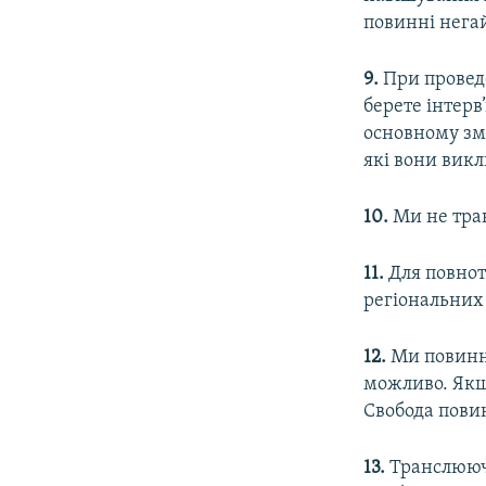
повинні нега
9.
При проведе
берете інтерв
основному змі
які вони вик
10.
Ми не тран
11.
Для повнот
регіональних 
12.
Ми повинні
можливо. Якщ
Свобода повин
13.
Транслюючи