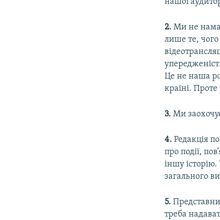
нашої аудито
2.
Ми не нама
лише те, чого
відеотрансляц
упередженіст
Це не наша ро
країні. Проте
3.
Ми заохочує
4.
Редакція по
про події, по
іншу історію.
загального ви
5.
Представни
треба надават