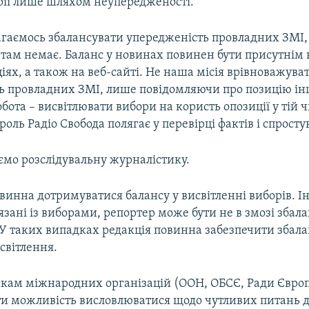
рії лише шляхом неупередженості.
гаємось збалансувати упередженість провладних ЗМІ
 там немає. Баланс у новинах повинен бути присутнім в
іях, а також на веб-сайті. Не наша місія врівноважува
ь провладних ЗМІ, лише повідомляючи про позицію ін
бота – висвітлювати вибори на користь опозиції у тій 
 роль Радіо Свобода полягає у перевірці фактів і спросту
мо розслідувальну журналістику.
винна дотримуватися балансу у висвітленні виборів. 
в’язані із виборами, репортер може бути не в змозі збал
 У таких випадках редакція повинна забезпечити збала
світлення.
кам міжнародних організацій (ООН, ОБСЄ, Ради Євро
и можливість висловлюватися щодо чутливих питань до