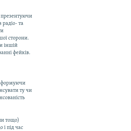
, презентуючи
 радіо- та
ти
шої сторони.
чи іншій
ванні фейків.
Інформуючи
ансувати ту чи
нсованість
пи тощо)
 і під час