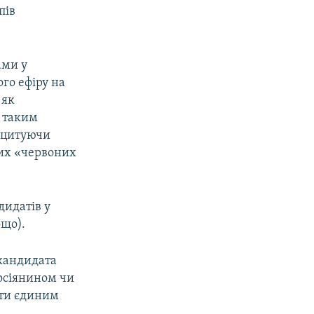
пів
ами у
го ефіру на
 як
з таким
, цитуючи
ших «червоних
дидатів у
ощо).
 кандидата
осіянином чи
ути єдиним