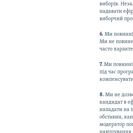
виборів. Нез
надавати ефі
виборчий проц
6.
Ми повинні 
Ми не повинн
часто характе
7.
Ми повинні 
під час прогр
компенсувати 
8.
Ми не дозв
кандидат в е
нападати на 
обставин, кан
модератор по
навішування я