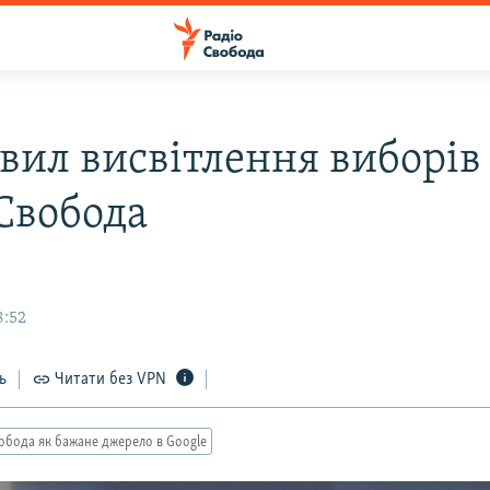
вил висвітлення виборів 
 Свобода
8:52
ь
Читати без VPN
обода як бажане джерело в Google