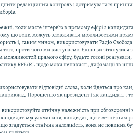
іцнити редакційний контроль і дотримуватися принци
иборів.
ежні, коли маєте інтерв’ю в прямому ефірі з кандидат
тому що вони можуть зловживати можливостями прямо
ористь і, таким чином, використовувати Радіо Свобода
 того, проти чого ми виступаємо. Якщо ви зіткнулися 
 можливостей прямого ефіру, будьте готові реагувати
олітику RFE/RL щодо мови ненависті, дифамації та ін
користовувати відповідні слова, коли йдеться про кан
наприклад, Порошенко як президент і як кандидат… т
використовуйте етнічну належність при обговоренні
«кандидат-мусульманин», кандидат, що є «етнічним р
кщо згадується етнічна належність, вона не повинна б
ром політика.