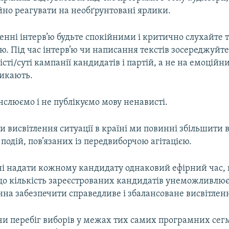
йно реагувати на необґрунтовані ярлики.
нні інтерв’ю будьте спокійними і критично слухайте т
’ю. Під час інтерв’ю чи написання текстів зосереджуйте
сті/суті кампанії кандидатів і партій, а не на емоційн
ликають.
слюємо і не публікуємо мову ненависті.
и висвітлення ситуації в країні ми повинні збільшити 
подій, пов’язаних із передвиборчою агітацією.
 надати кожному кандидату однаковий ефірний час, 
о кількість зареєстрованих кандидатів унеможливлює 
на забезпечити справедливе і збалансоване висвітленн
 перебіг виборів у межах тих самих програмних сегм