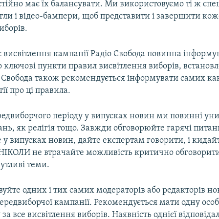
тійно має їх балансувати. Ми використовуємо ті ж спе
гли і відео-бампери, щоб представити і завершити кож
иборів.
ас висвітлення кампанії Радіо Свобода повинна інформу
 ключові пункти правил висвітлення виборів, встановл
о Свобода також рекомендується інформувати самих ка
ії про ці правила.
редвиборчого періоду у випусках новин ми повинні ун
нь, як релігія тощо. Завжди обговорюйте гарячі питан
е у випусках новин, дайте експертам говорити, і кида
НІКОЛИ не втрачайте можливість критично обговорити
утливі теми.
уйте одних і тих самих модераторів або редакторів но
ередвиборчої кампанії. Рекомендується мати одну особ
 за все висвітлення виборів. Наявність однієї відповіда