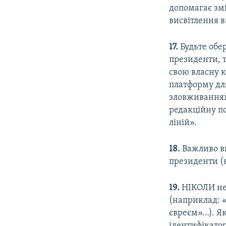
допомагає зм
висвітлення в
17.
Будьте обер
президенти, 
свою власну к
платформу для
зловживанням
редакційну п
ліній».
18.
Важливо ви
президенти (
19.
НІКОЛИ не 
(наприклад: 
євреєм»…). Я
ідентифікато