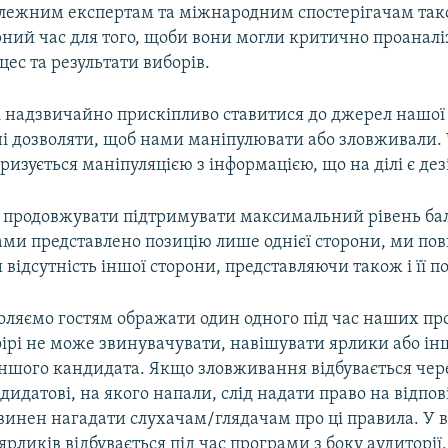
алежним експертам та міжнародним спостерігачам так
рний час для того, щоби вони могли критично проаналі
ес та результати виборів.
надзвичайно прискіпливо ставитися до джерел нашої 
і дозволяти, щоб нами маніпулювати або зловживали. 
ризується маніпуляцією з інформацією, що на ділі є де
продовжувати підтримувати максимальний рівень ба
ами представлено позицію лише однієї сторони, ми по
відсутність іншої сторони, представляючи також і її п
оляємо гостям ображати один одного під час наших пр
фірі не може звинувачувати, навішувати ярлики або 
іншого кандидата. Якщо зловживання відбувається чере
дидатові, на якого напали, слід надати право на відпов
винен нагадати слухачам/глядачам про ці правила. У 
рликів відбувається під час програми з боку аудиторії