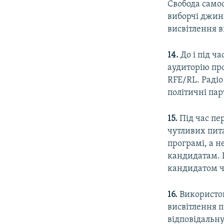
Свобода самос
виборчі джин
висвітлення в
14.
До і під ч
аудиторію про
RFE/RL. Раді
політичні парт
15.
Під час пе
чутливих пита
програмі, а н
кандидатам. 
кандидатом ч
16.
Використов
висвітлення п
відповідальну