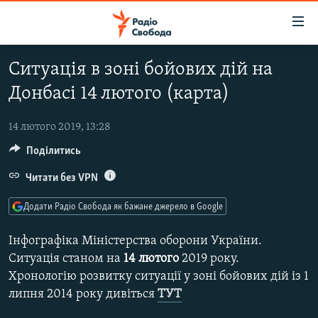
Доступність
посилання
Перейти
Ситуація в зоні бойових дій на
до
РАДІО СВОБОДА – 70 РОКІВ
Донбасі 14 лютого (карта)
основного
ВСЕ ЗА ДОБУ
матеріалу
СТАТТІ
Перейти
14 лютого 2019, 13:28
до
Поділитись
ВІЙНА
ПОЛІТИКА
основної
РОСІЙСЬКА «ФІЛЬТРАЦІЯ»
Читати без VPN
ЕКОНОМІКА
навігації
Перейти
ДОНБАС.РЕАЛІЇ
СУСПІЛЬСТВО
Додати Радіо Свобода як бажане джерело в Google
до
КРИМ.РЕАЛІЇ
КУЛЬТУРА
пошуку
Інфографіка Міністерства оборони України.
ТИ ЯК?
СПОРТ
Ситуація станом на
14
лютого
2019 року.
Хронологію розвитку ситуації у зоні бойових дій із 1
СХЕМИ
УКРАЇНА
липня 2014 року дивіться
ТУТ
КИТАЙ.ВИКЛИКИ
СВІТ