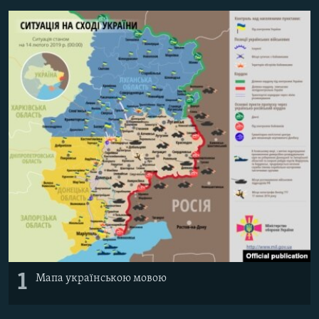
МУЛЬТИМЕДІА
ФОТО
СПЕЦПРОЄКТИ
ПОДКАСТИ
КРИМ РЕАЛІЇ
РУС
УКР
КТАТ
ДОЛУЧАЙСЯ!
1
Мапа українською мовою