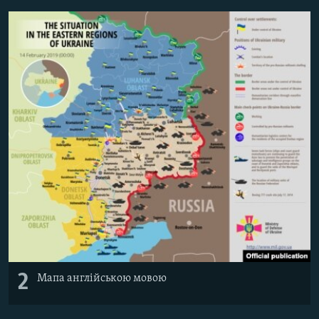
Усі сайти RFE/RL
2
Мапа англійською мовою