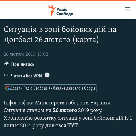
Доступність
посилання
Перейти
Ситуація в зоні бойових дій на
до
РАДІО СВОБОДА – 70 РОКІВ
Донбасі 26 лютого (карта)
основного
ВСЕ ЗА ДОБУ
матеріалу
СТАТТІ
Перейти
26 лютого 2019, 13:02
до
Поділитись
ВІЙНА
ПОЛІТИКА
основної
РОСІЙСЬКА «ФІЛЬТРАЦІЯ»
Читати без VPN
ЕКОНОМІКА
навігації
Перейти
ДОНБАС.РЕАЛІЇ
СУСПІЛЬСТВО
Додати Радіо Свобода як бажане джерело в Google
до
КРИМ.РЕАЛІЇ
КУЛЬТУРА
пошуку
Інфографіка Міністерства оборони України.
ТИ ЯК?
СПОРТ
Ситуація станом на
26 лютого
2019 року.
Хронологію розвитку ситуації у зоні бойових дій із 1
СХЕМИ
УКРАЇНА
липня 2014 року дивіться
ТУТ
КИТАЙ.ВИКЛИКИ
СВІТ