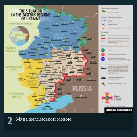
Усі сайти RFE/RL
2
Мапа англійською мовою