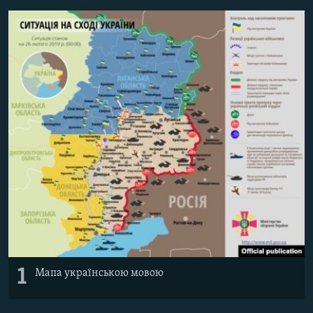
МУЛЬТИМЕДІА
ФОТО
СПЕЦПРОЄКТИ
ПОДКАСТИ
КРИМ РЕАЛІЇ
РУС
УКР
КТАТ
ДОЛУЧАЙСЯ!
1
Мапа українською мовою