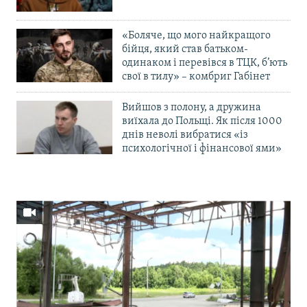
«Боляче, що мого найкращого
бійця, який став батьком-
одинаком і перевівся в ТЦК, б’ють
свої в тилу» – комбриг Габінет
Вийшов з полону, а дружина
виїхала до Польщі. Як після 1000
днів неволі вибратися «із
психологічної і фінансової ями»