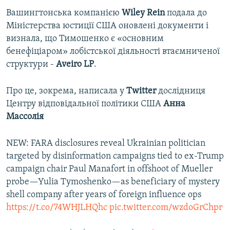
Вашингтонська компанією
Wiley Rein
подала до
Міністерства юстиції США оновлені документи і
визнала, що Тимошенко є «основним
бенефіціаром» лобістської діяльності втаємниченої
структури -
Aveiro LP
.
Про це, зокрема, написала у
Twitter
дослідниця
Центру відповідальної політики США
Анна
Массолія
NEW: FARA disclosures reveal Ukrainian politician
targeted by disinformation campaigns tied to ex-Trump
campaign chair Paul Manafort in offshoot of Mueller
probe—Yulia Tymoshenko—as beneficiary of mystery
shell company after years of foreign influence ops
https://t.co/74WHJLHQhc
pic.twitter.com/wzdoGrChpr