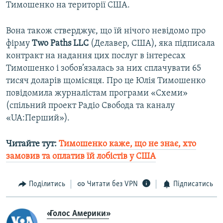
Тимошенко на території США.
Вона також стверджує, що їй нічого невідомо про
фірму
Two Paths LLC
(Делавер, США), яка підписала
контракт на надання цих послуг в інтересах
Тимошенко і зобов’язалась за них сплачувати 65
тисяч доларів щомісяця. Про це Юлія Тимошенко
повідомила журналістам програми «Схеми»
(спільний проект Радіо Свобода та каналу
«UA:Перший»).
Читайте тут:
Тимошенко каже, що не знає, хто
замовив та оплатив їй лобістів у США
Поділитись
Читати без VPN
Підписатись
«Голос Америки»