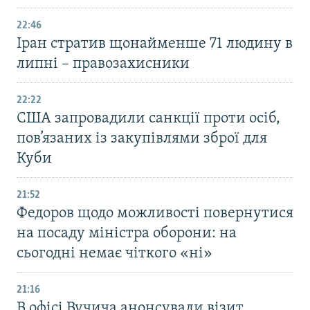
22:46
Іран стратив щонайменше 71 людину в
липні – правозахисники
22:22
США запровадили санкції проти осіб,
пов’язаних із закупівлями зброї для
Куби
21:52
Федоров щодо можливості повернутися
на посаду міністра оборони: на
сьогодні немає чіткого «ні»
21:16
В офісі Вучича анонсували візит