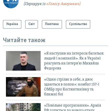
(Передрук із
«Голосу Америки»)
Україна
Світ
Політика
Суспільство
Читайте також
«Я наступив на інтереси багатьох
людей і компаній». Як в Україні
реагують на інтерв’ю Михайла
Федорова
«Один стріляє в себе, а двоє
здаються в полон»: комбат 157-ї
ОМБр про Костянтинівку та
ближні бої
«Повільне прогризання». Армія
РФ готується до нового етапу