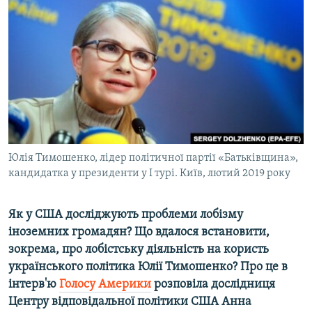
МУЛЬТИМЕДІА
ФОТО
СПЕЦПРОЄКТИ
ПОДКАСТИ
КРИМ РЕАЛІЇ
РУС
Юлія Тимошенко, лідер політичної партії «Батьківщина»,
УКР
кандидатка у президенти у І турі. Київ, лютий 2019 року
КТАТ
Як у США досліджують проблеми лобізму
ДОЛУЧАЙСЯ!
іноземних громадян? Що вдалося встановити,
зокрема, про лобістську діяльність на користь
українського політика Юлії Тимошенко? Про це в
інтерв'ю
Голосу Америки
розповіла дослідниця
Центру відповідальної політики США Анна