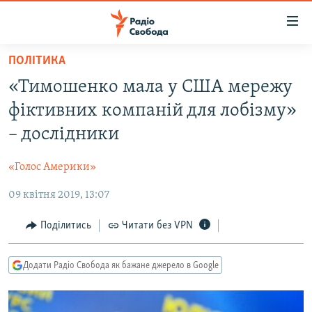
Доступність
посилання
Перейти
ПОЛІТИКА
до
РАДІО СВОБОДА – 70 РОКІВ
«Тимошенко мала у США мережу
основного
ВСЕ ЗА ДОБУ
матеріалу
фіктивних компаній для лобізму»
СТАТТІ
Перейти
– дослідники
до
ВІЙНА
ПОЛІТИКА
основної
«Голос Америки»
РОСІЙСЬКА «ФІЛЬТРАЦІЯ»
ЕКОНОМІКА
навігації
Перейти
09 квітня 2019, 13:07
ДОНБАС.РЕАЛІЇ
СУСПІЛЬСТВО
до
КРИМ.РЕАЛІЇ
КУЛЬТУРА
Поділитись
Читати без VPN
пошуку
ТИ ЯК?
СПОРТ
Додати Радіо Свобода як бажане джерело в Google
СХЕМИ
УКРАЇНА
КИТАЙ.ВИКЛИКИ
СВІТ