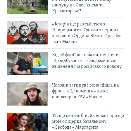
наступу на Слов’янськ та
Краматорськ?
«Історія ще раз сміється з
Навроцького». Одним з перших
кавалерів Ордена Білого Орла був
Іван Мазепа
Від ейфорії до небажання жити.
Що відбувається з людьми після
звільнення із російського полону
Чоловік загинув і вона пішла на
фронт. «Це помста» – каже
операторка FPV «Білка»
Та, що планує бій. Як воює і про що
мріє офіцерка батальйону
«Свобода» Маргарита