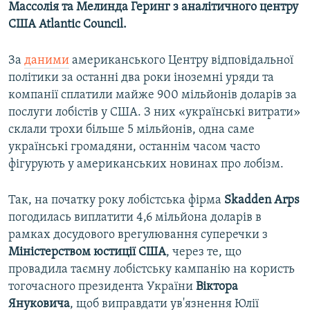
Массолія та Мелинда Геринг з аналітичного центру
Усі сайти RFE/RL
США Atlantic Council​.
За
даними
американського Центру відповідальної
політики за останні два роки іноземні уряди та
компанії сплатили майже 900 мільйонів доларів за
послуги лобістів у США. З них «українські витрати»
склали трохи більше 5 мільйонів, одна саме
українські громадяни, останнім часом часто
фігурують у американських новинах про лобізм.
Так, на початку року лобістська фірма
Skadden Arps
погодилась виплатити 4,6 мільйона доларів в
рамках досудового врегулювання суперечки з
Міністерством юстиції США
, через те, що
провадила таємну лобістську кампанію на користь
тогочасного президента України
Віктора
Януковича
, щоб виправдати ув'язнення Юлії