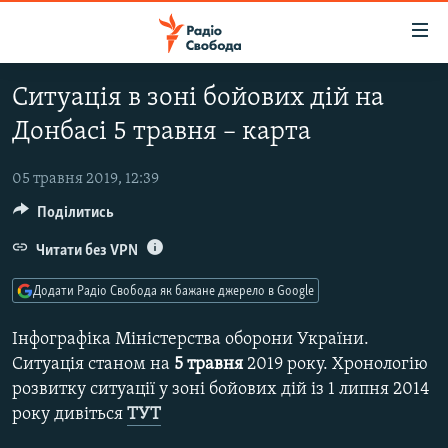
Доступність
посилання
Перейти
Ситуація в зоні бойових дій на
до
РАДІО СВОБОДА – 70 РОКІВ
Донбасі 5 травня – карта
основного
ВСЕ ЗА ДОБУ
матеріалу
СТАТТІ
Перейти
05 травня 2019, 12:39
до
Поділитись
ВІЙНА
ПОЛІТИКА
основної
РОСІЙСЬКА «ФІЛЬТРАЦІЯ»
Читати без VPN
ЕКОНОМІКА
навігації
Перейти
ДОНБАС.РЕАЛІЇ
СУСПІЛЬСТВО
Додати Радіо Свобода як бажане джерело в Google
до
КРИМ.РЕАЛІЇ
КУЛЬТУРА
пошуку
Інфографіка Міністерства оборони України.
ТИ ЯК?
СПОРТ
Ситуація станом на
5 травня
2019 року. Хронологію
розвитку ситуації у зоні бойових дій із 1 липня 2014
СХЕМИ
УКРАЇНА
року дивіться
ТУТ
КИТАЙ.ВИКЛИКИ
СВІТ