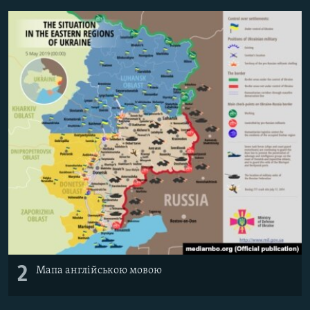
Усі сайти RFE/RL
2
Мапа англійською мовою