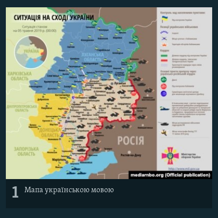
МУЛЬТИМЕДІА
ФОТО
СПЕЦПРОЄКТИ
ПОДКАСТИ
КРИМ РЕАЛІЇ
РУС
УКР
КТАТ
ДОЛУЧАЙСЯ!
1
Мапа українською мовою