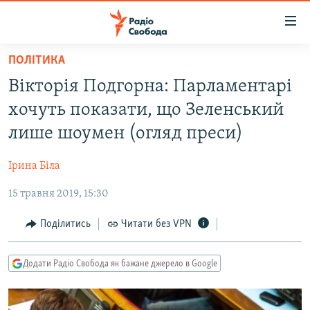
Доступність
посилання
Перейти
ПОЛІТИКА
до
РАДІО СВОБОДА – 70 РОКІВ
Вікторія Подгорна: Парламентарі
основного
ВСЕ ЗА ДОБУ
матеріалу
хочуть показати, що Зеленський
СТАТТІ
Перейти
лише шоумен (огляд преси)
до
ВІЙНА
ПОЛІТИКА
основної
Ірина Біла
РОСІЙСЬКА «ФІЛЬТРАЦІЯ»
ЕКОНОМІКА
навігації
Перейти
15 травня 2019, 15:30
ДОНБАС.РЕАЛІЇ
СУСПІЛЬСТВО
до
КРИМ.РЕАЛІЇ
КУЛЬТУРА
Поділитись
Читати без VPN
пошуку
ТИ ЯК?
СПОРТ
Додати Радіо Свобода як бажане джерело в Google
СХЕМИ
УКРАЇНА
КИТАЙ.ВИКЛИКИ
СВІТ