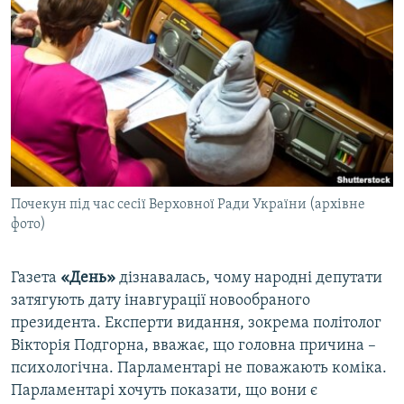
МУЛЬТИМЕДІА
ФОТО
СПЕЦПРОЄКТИ
ПОДКАСТИ
КРИМ РЕАЛІЇ
РУС
Почекун під час сесії Верховної Ради України (архівне
УКР
фото)
КТАТ
Газета
«День»
дізнавалась, чому народні депутати
ДОЛУЧАЙСЯ!
затягують дату інавгурації новообраного
президента. Експерти видання, зокрема політолог
Вікторія Подгорна, вважає, що головна причина –
психологічна. Парламентарі не поважають коміка.
Парламентарі хочуть показати, що вони є