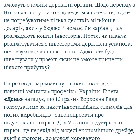
зможуть очолити державні органи. Щодо переїзду з
Банкової, то тут також доведеться почекати, адже
це потребуватиме кілька десятків мільйонів
доларів, яких у бюджеті немає. Як варіант, там
розглядають кошти інвесторів. Проте, як планує
розплачуватися з інвесторами державна установа,
незрозуміло, зазначає газета. Адже хто буде
інвестувати у проект, який не зможе принести
ніякого прибутку?
На розгляді парламенту – пакет законів, які
повинні змінити «професію» України. Газета
«День»
нагадує, що 16 травня Верховна Рада
голосуватиме за пакет інвестиційних стимулів для
нових виробництв –законопроекти про
індустріальні парки. Для України індустріальні
парки –це перехід від моделі економічного дрейфу,
який є сьогодні, до моделі керованого