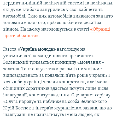
вердикт нинішній політичній системі та політикам,
які дуже глибоко занурились у свої кабінети та
автомобілі. Скло цих автомобілів виявилося занадто
тонованим для того, щоб ясно бачити реалії за
вікном. На цьому наголошується в статті
«Обранці
проти обраного»
.
Газета
«Україна молода»
наголошує на
утаємничості команди нового президента.
Зеленський тримається принципу «мовчання –
золото». То хто ж усе-таки разом iз ним візьме
відповідальність за подальші п’ять років у країні? І
хоч як би українці чекали конкретики, але імена
офіційних соратників вдасться почути лише після
інавгурації, констатує видання. Сценарист серіалу
«Слуга народу» та наближена особа Зеленського
Юрій Костюк в інтерв’ю журналістам заявив, що до
інавгурації не називатимуть імена людей, які