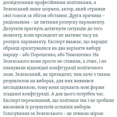
досвідченими професійними політиками, а
Усі сайти RFE/RL
Зеленський лише шоумен, актор, який отримав
свої голоси за збігом обставин. Друга причина –
раціональна – це питання розпуску парламенту.
Депутати прагнуть дотягнути ситуацію до того
моменту, коли президент не матиме часу на
розпуск парламенту. Експерт вважає, що народні
обранці орієнтувалися на два варіанти вибору
народу – або Порошенко, або Тимошенко. На
Зеленського вони просто не ставили, а отже, і не
планували відповідні конфігурації політичного
поля. Зеленський, як президент, тим паче з таким
результатом на виборах, для них виявився
несподіванкою, тому вони шукають нові форми
згаданої конфігурації. А для цього потрібен час.
Експерт переконаний, що політики так і не зробили
висновків із результатів останніх виборів.
Голосування за Зеленського – це певною мірою