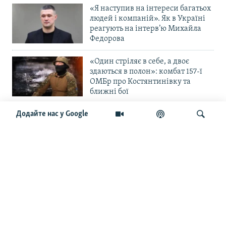
«Я наступив на інтереси багатьох
людей і компаній». Як в Україні
реагують на інтерв’ю Михайла
Федорова
«Один стріляє в себе, а двоє
здаються в полон»: комбат 157-ї
ОМБр про Костянтинівку та
ближні бої
Додайте нас у Google
«Повільне прогризання». Армія
РФ готується до нового етапу
наступу на Слов’янськ та
Краматорськ?
Шукати
«Історія ще раз сміється з
Навроцького». Одним з перших
кавалерів Ордена Білого Орла був
Іван Мазепа
Від ейфорії до небажання жити.