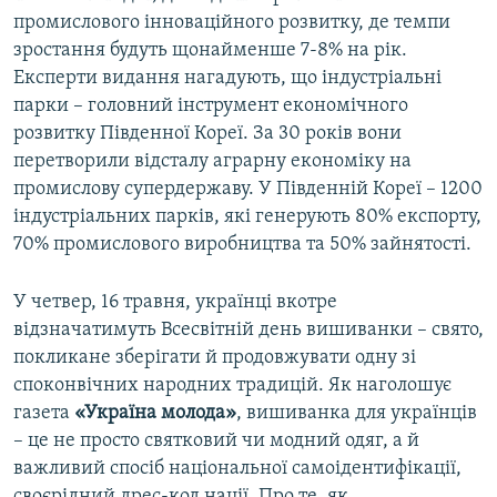
промислового інноваційного розвитку, де темпи
зростання будуть щонайменше 7-8% на рік.
Експерти видання нагадують, що індустріальні
парки – головний інструмент економічного
розвитку Південної Кореї. За 30 років вони
перетворили відсталу аграрну економіку на
промислову супердержаву. У Південній Кореї – 1200
індустріальних парків, які генерують 80% експорту,
70% промислового виробництва та 50% зайнятості.
У четвер, 16 травня, українці вкотре
відзначатимуть Всесвітній день вишиванки – свято,
покликане зберігати й продовжувати одну зi
споконвічних народних традицій. Як наголошує
газета
«Україна молода»
, вишиванка для українців
– це не просто святковий чи модний одяг, а й
важливий спосіб національної самоідентифікації,
своєрідний дрес-код нації. Про те, як