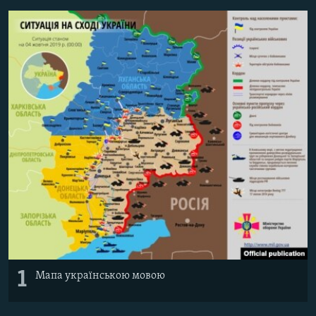
МУЛЬТИМЕДІА
ФОТО
СПЕЦПРОЄКТИ
ПОДКАСТИ
КРИМ РЕАЛІЇ
РУС
УКР
КТАТ
ДОЛУЧАЙСЯ!
1
Мапа українською мовою