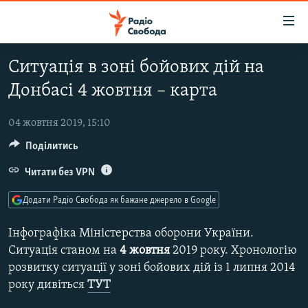
Доступність
посилання
Перейти
Ситуація в зоні бойових дій на
до
РАДІО СВОБОДА – 70 РОКІВ
Донбасі 4 жовтня – карта
основного
ВСЕ ЗА ДОБУ
матеріалу
СТАТТІ
Перейти
04 жовтня 2019, 15:10
до
Поділитись
ВІЙНА
ПОЛІТИКА
основної
РОСІЙСЬКА «ФІЛЬТРАЦІЯ»
Читати без VPN
ЕКОНОМІКА
навігації
Перейти
ДОНБАС.РЕАЛІЇ
СУСПІЛЬСТВО
Додати Радіо Свобода як бажане джерело в Google
до
КРИМ.РЕАЛІЇ
КУЛЬТУРА
пошуку
Інфографіка Міністерства оборони України.
ТИ ЯК?
СПОРТ
Ситуація станом на
4 жовтня
2019 року. Хронологію
розвитку ситуації у зоні бойових дій із 1 липня 2014
СХЕМИ
УКРАЇНА
року дивіться
ТУТ
КИТАЙ.ВИКЛИКИ
СВІТ