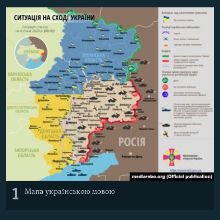
МУЛЬТИМЕДІА
ФОТО
СПЕЦПРОЄКТИ
ПОДКАСТИ
КРИМ РЕАЛІЇ
РУС
УКР
КТАТ
ДОЛУЧАЙСЯ!
1
Мапа українською мовою