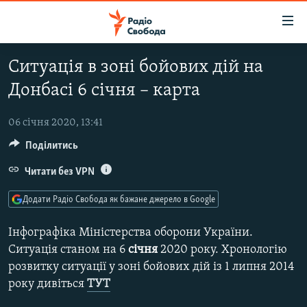
Доступність
посилання
Перейти
Ситуація в зоні бойових дій на
до
РАДІО СВОБОДА – 70 РОКІВ
Донбасі 6 січня – карта
основного
ВСЕ ЗА ДОБУ
матеріалу
СТАТТІ
Перейти
06 січня 2020, 13:41
до
Поділитись
ВІЙНА
ПОЛІТИКА
основної
РОСІЙСЬКА «ФІЛЬТРАЦІЯ»
Читати без VPN
ЕКОНОМІКА
навігації
Перейти
ДОНБАС.РЕАЛІЇ
СУСПІЛЬСТВО
Додати Радіо Свобода як бажане джерело в Google
до
КРИМ.РЕАЛІЇ
КУЛЬТУРА
пошуку
Інфографіка Міністерства оборони України.
ТИ ЯК?
СПОРТ
Ситуація станом на 6
січня
2020 року. Хронологію
розвитку ситуації у зоні бойових дій із 1 липня 2014
СХЕМИ
УКРАЇНА
року дивіться
ТУТ
КИТАЙ.ВИКЛИКИ
СВІТ