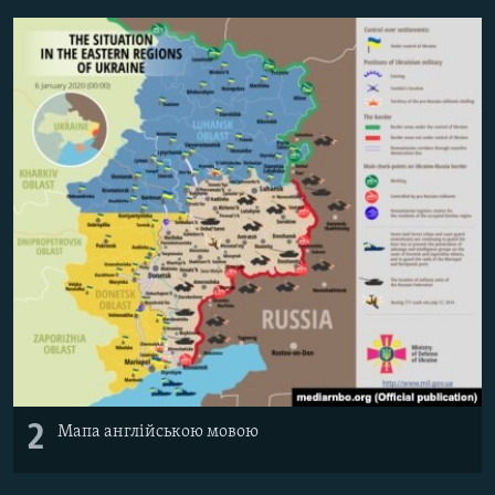
Усі сайти RFE/RL
2
Мапа англійською мовою