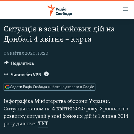
Доступність
посилання
Перейти
Ситуація в зоні бойових дій на
до
РАДІО СВОБОДА – 70 РОКІВ
Донбасі 4 квітня – карта
основного
ВСЕ ЗА ДОБУ
матеріалу
СТАТТІ
Перейти
04 квітня 2020, 13:20
до
Поділитись
ВІЙНА
ПОЛІТИКА
основної
РОСІЙСЬКА «ФІЛЬТРАЦІЯ»
Читати без VPN
ЕКОНОМІКА
навігації
Перейти
ДОНБАС.РЕАЛІЇ
СУСПІЛЬСТВО
Додати Радіо Свобода як бажане джерело в Google
до
КРИМ.РЕАЛІЇ
КУЛЬТУРА
пошуку
Інфографіка Міністерства оборони України.
ТИ ЯК?
СПОРТ
Ситуація станом на
4
квітня
2020 року. Хронологію
розвитку ситуації у зоні бойових дій із 1 липня 2014
СХЕМИ
УКРАЇНА
року дивіться
ТУТ
КИТАЙ.ВИКЛИКИ
СВІТ