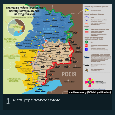
МУЛЬТИМЕДІА
ФОТО
СПЕЦПРОЄКТИ
ПОДКАСТИ
КРИМ РЕАЛІЇ
РУС
УКР
КТАТ
ДОЛУЧАЙСЯ!
1
Мапа українською мовою