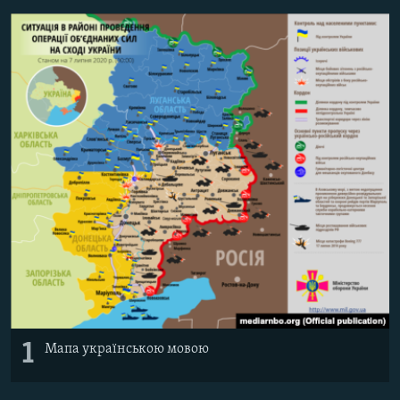
МУЛЬТИМЕДІА
ФОТО
СПЕЦПРОЄКТИ
ПОДКАСТИ
КРИМ РЕАЛІЇ
РУС
УКР
КТАТ
ДОЛУЧАЙСЯ!
1
Мапа українською мовою