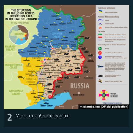
Усі сайти RFE/RL
2
Мапа англійською мовою