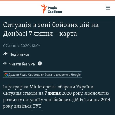
Доступність
посилання
Перейти
Ситуація в зоні бойових дій на
до
РАДІО СВОБОДА – 70 РОКІВ
Донбасі 7 липня – карта
основного
ВСЕ ЗА ДОБУ
матеріалу
СТАТТІ
Перейти
07 липня 2020, 13:04
до
Поділитись
ВІЙНА
ПОЛІТИКА
основної
РОСІЙСЬКА «ФІЛЬТРАЦІЯ»
Читати без VPN
ЕКОНОМІКА
навігації
Перейти
ДОНБАС.РЕАЛІЇ
СУСПІЛЬСТВО
Додати Радіо Свобода як бажане джерело в Google
до
КРИМ.РЕАЛІЇ
КУЛЬТУРА
пошуку
Інфографіка Міністерства оборони України.
ТИ ЯК?
СПОРТ
Ситуація станом на
7 липня
2020 року. Хронологію
розвитку ситуації у зоні бойових дій із 1 липня 2014
СХЕМИ
УКРАЇНА
року дивіться
ТУТ
КИТАЙ.ВИКЛИКИ
СВІТ