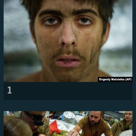
МУЛЬТИМЕДІА
ФОТО
СПЕЦПРОЄКТИ
ПОДКАСТИ
КРИМ РЕАЛІЇ
РУС
УКР
КТАТ
1
ДОЛУЧАЙСЯ!