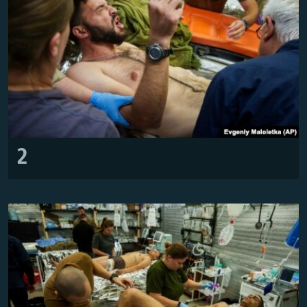
Усі сайти RFE/RL
2