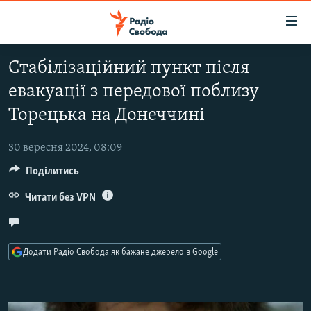
Доступність
посилання
Перейти
Стабілізаційний пункт після
до
РАДІО СВОБОДА – 70 РОКІВ
евакуації з передової поблизу
основного
ВСЕ ЗА ДОБУ
матеріалу
Торецька на Донеччині
СТАТТІ
Перейти
до
30 вересня 2024, 08:09
ВІЙНА
ПОЛІТИКА
основної
Поділитись
РОСІЙСЬКА «ФІЛЬТРАЦІЯ»
ЕКОНОМІКА
навігації
Перейти
Читати без VPN
ДОНБАС.РЕАЛІЇ
СУСПІЛЬСТВО
до
КРИМ.РЕАЛІЇ
КУЛЬТУРА
пошуку
ТИ ЯК?
СПОРТ
Додати Радіо Свобода як бажане джерело в Google
СХЕМИ
УКРАЇНА
КИТАЙ.ВИКЛИКИ
СВІТ