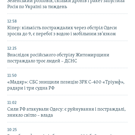
Зеленський розповів, скільки дронів і ракет запустила
Росія по Україні за тиждень
12:58
Кіпер: кількість постраждалих через обстріл Одеси
зросла до 9, є перебої з водою і мобільним зв’язком
12:25
Внаслідок російського обстрілу Житомирщини
постраждало троє людей – ДСНС
11:50
«Мадяр»: СБС знищили позицію ЗРК С-400 «Тріумф»,
радари і три судна РФ
11:02
Сили РФ атакували Одесу: є руйнування і постраждалі,
зникло світло – влада
10:25