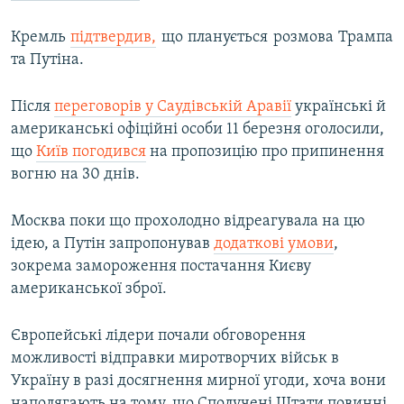
Кремль
підтвердив,
що планується розмова Трампа
та Путіна.
Після
переговорів у Саудівській Аравії
українські й
американські офіційні особи 11 березня оголосили,
що
Київ погодився
на пропозицію про припинення
вогню на 30 днів.
Москва поки що прохолодно відреагувала на цю
ідею, а Путін запропонував
додаткові умови
,
зокрема замороження постачання Києву
американської зброї.
Європейські лідери почали обговорення
можливості відправки миротворчих військ в
Україну в разі досягнення мирної угоди, хоча вони
наполягають на тому, що Сполучені Штати повинні