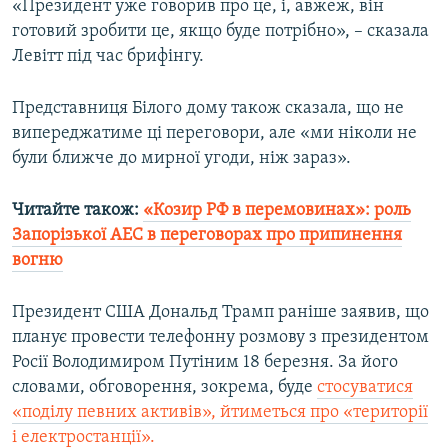
«Президент уже говорив про це, і, авжеж, він
Усі сайти RFE/RL
готовий зробити це, якщо буде потрібно», – сказала
Левітт під час брифінгу.
Представниця Білого дому також сказала, що не
випереджатиме ці переговори, але «ми ніколи не
були ближче до мирної угоди, ніж зараз».
Читайте також:
«Козир РФ в перемовинах»: роль
Запорізької АЕС в переговорах про припинення
вогню
Президент США Дональд Трамп раніше заявив, що
планує провести телефонну розмову з президентом
Росії Володимиром Путіним 18 березня. За його
словами, обговорення, зокрема, буде
стосуватися
«поділу певних активів», йтиметься про «території
і електростанції».