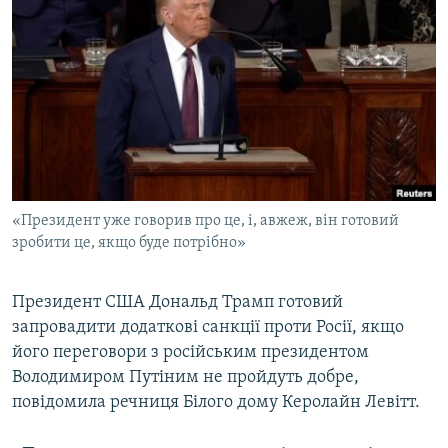
МУЛЬТИМЕДІА
ФОТО
СПЕЦПРОЄКТИ
ПОДКАСТИ
КРИМ РЕАЛІЇ
РУС
«Президент уже говорив про це, і, авжеж, він готовий
УКР
зробити це, якщо буде потрібно»
КТАТ
Президент США Дональд Трамп готовий
запровадити додаткові санкції проти Росії, якщо
ДОЛУЧАЙСЯ!
його переговори з російським президентом
Володимиром Путіним не пройдуть добре,
повідомила речниця Білого дому Керолайн Левітт.