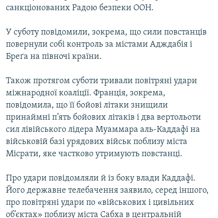
санкціонованих Радою безпеки ООН.
МУЛЬТИМЕДІА
ФОТО
У суботу повідомили, зокрема, що сили повстанців
СПЕЦПРОЄКТИ
повернули собі контроль за містами Адждабія і
Бреґа на півночі країни.
ПОДКАСТИ
Також протягом суботи тривали повітряні удари
КРИМ РЕАЛІЇ
міжнародної коаліції. Франція, зокрема,
РУС
повідомила, що її бойові літаки знищили
принаймні п’ять бойових літаків і два вертольоти
УКР
сил лівійського лідера Муаммара аль-Каддафі на
КТАТ
військовій базі урядових військ поблизу міста
Місрати, яке частково утримують повстанці.
ДОЛУЧАЙСЯ!
Про удари повідомляли й із боку влади Каддафі.
Його державне телебачення заявило, серед іншого,
про повітряні удари по «військових і цивільних
об’єктах» поблизу міста Сабха в центральній