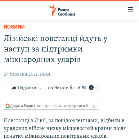
Доступність
посилання
Перейти
НОВИНИ
до
РАДІО СВОБОДА – 70 РОКІВ
Лівійські повстанці йдуть у
основного
ВСЕ ЗА ДОБУ
матеріалу
наступ за підтримки
СТАТТІ
Перейти
міжнародних ударів
до
ВІЙНА
ПОЛІТИКА
основної
27 березня 2011, 14:44
РОСІЙСЬКА «ФІЛЬТРАЦІЯ»
ЕКОНОМІКА
навігації
Перейти
Поділитись
Читати без VPN
ДОНБАС.РЕАЛІЇ
СУСПІЛЬСТВО
до
КРИМ.РЕАЛІЇ
КУЛЬТУРА
пошуку
Додати Радіо Свобода як бажане джерело в Google
ТИ ЯК?
СПОРТ
Повстанці в Лівії, за повідомленнями, відбили в
СХЕМИ
УКРАЇНА
урядових військ низку місцевостей країни після
КИТАЙ.ВИКЛИКИ
СВІТ
початку міжнародних повітряних ударів,