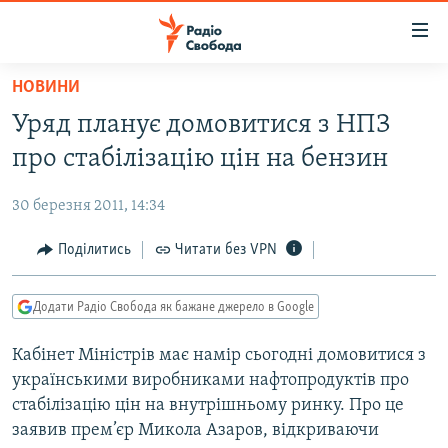
Доступність
посилання
Перейти
НОВИНИ
до
РАДІО СВОБОДА – 70 РОКІВ
Уряд планує домовитися з НПЗ
основного
ВСЕ ЗА ДОБУ
матеріалу
про стабілізацію цін на бензин
СТАТТІ
Перейти
до
30 березня 2011, 14:34
ВІЙНА
ПОЛІТИКА
основної
РОСІЙСЬКА «ФІЛЬТРАЦІЯ»
Поділитись
Читати без VPN
ЕКОНОМІКА
навігації
Перейти
ДОНБАС.РЕАЛІЇ
СУСПІЛЬСТВО
до
Додати Радіо Свобода як бажане джерело в Google
КРИМ.РЕАЛІЇ
КУЛЬТУРА
пошуку
Кабінет Міністрів має намір сьогодні домовитися з
ТИ ЯК?
СПОРТ
українськими виробниками нафтопродуктів про
СХЕМИ
УКРАЇНА
стабілізацію цін на внутрішньому ринку. Про це
заявив прем’єр Микола Азаров, відкриваючи
КИТАЙ.ВИКЛИКИ
СВІТ