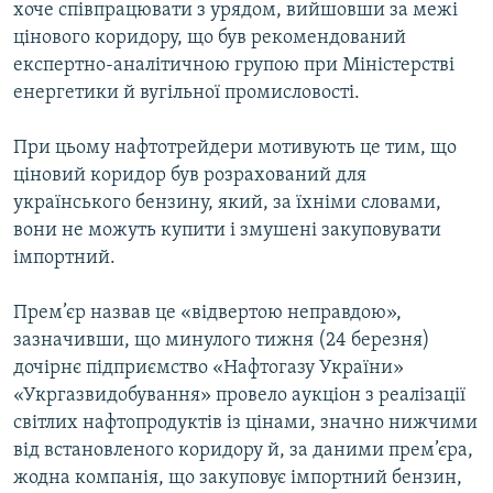
хоче співпрацювати з урядом, вийшовши за межі
Усі сайти RFE/RL
цінового коридору, що був рекомендований
експертно-аналітичною групою при Міністерстві
енергетики й вугільної промисловості.
При цьому нафтотрейдери мотивують це тим, що
ціновий коридор був розрахований для
українського бензину, який, за їхніми словами,
вони не можуть купити і змушені закуповувати
імпортний.
Прем’єр назвав це «відвертою неправдою»,
зазначивши, що минулого тижня (24 березня)
дочірнє підприємство «Нафтогазу України»
«Укргазвидобування» провело аукціон з реалізації
світлих нафтопродуктів із цінами, значно нижчими
від встановленого коридору й, за даними прем’єра,
жодна компанія, що закуповує імпортний бензин,