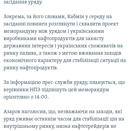
засідання уряду.
МУЛЬТИМЕДІА
ФОТО
Зокрема, за його словами, Кабмін у середу на
засіданні повинен розглянути і схвалити проект
СПЕЦПРОЄКТИ
меморандуму між урядом і українськими
ПОДКАСТИ
виробниками нафтопродуктів для захисту
державних інтересів і українських споживачів на
КРИМ РЕАЛІЇ
ринку палива, а також з метою вживання заходів
РУС
економічного характеру для стабілізації ситуації на
ринку нафтопродуктів.
УКР
КТАТ
За інформацією прес-служби уряду, планується, що
керівники НПЗ підпишуть цей меморандум
орієнтовно о 14:00.
ДОЛУЧАЙСЯ!
Азаров наголосив, що, незважаючи на заходи, які
уряд уживає останнім часом для стабілізації цін на
внутрішньому ринку, низка нафтотрейдерів не