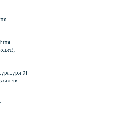
ння
іння
опиті,
уратури 31
вали як
х