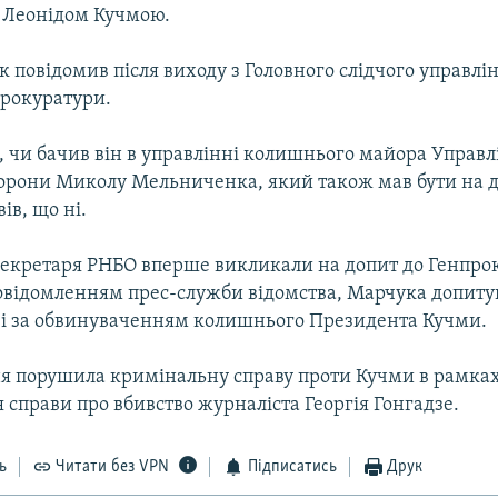
 Леонідом Кучмою.
 повідомив після виходу з Головного слідчого управлі
прокуратури.
, чи бачив він в управлінні колишнього майора Управл
орони Миколу Мельниченка, який також мав бути на д
ів, що ні.
екретаря РНБО вперше викликали на допит до Генпрок
повідомленням прес-служби відомства, Марчука допиту
аві за обвинуваченням колишнього Президента Кучми.
ня порушила кримінальну справу проти Кучми в рамка
 справи про вбивство журналіста Георгія Гонгадзе.
ь
Читати без VPN
Підписатись
Друк