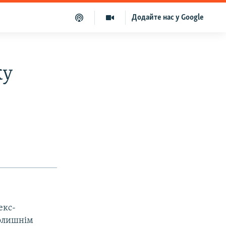
Додайте нас у Google
ку
екс-
колишнім