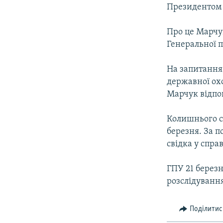
МУЛЬТИМЕДІА
Президентом
ФОТО
Про це Марчук
СПЕЦПРОЄКТИ
Генеральної 
ПОДКАСТИ
На запитання
державної ох
Марчук відпов
Колишнього с
березня. За 
свідка у спр
ГПУ 21 берез
розслідування
Поділитис