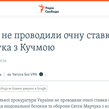
 не проводили очну став
ка з Кучмою
19:36
ь
Читати без VPN
обода як бажане джерело в Google
льної прокуратури України не проводили очної ставки 
ди національної безпеки та оборони Євген Марчука з 