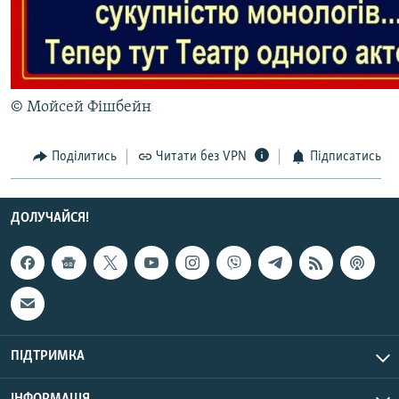
МУЛЬТИМЕДІА
ФОТО
СПЕЦПРОЄКТИ
© Мойсей Фішбейн
ПОДКАСТИ
Поділитись
Читати без VPN
Підписатись
КРИМ РЕАЛІЇ
РУС
УКР
ДОЛУЧАЙСЯ!
КТАТ
ДОЛУЧАЙСЯ!
ПІДТРИМКА
Усі сайти RFE/RL