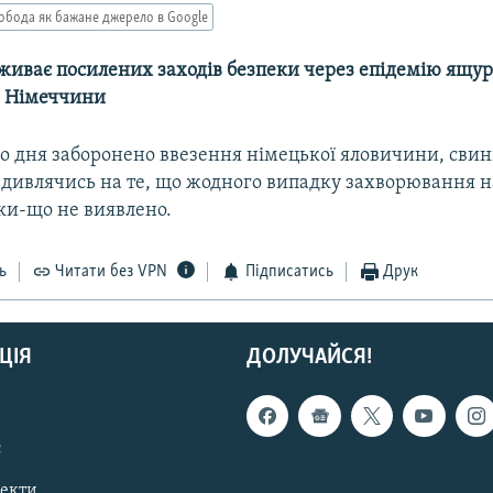
обода як бажане джерело в Google
вживає посилених заходів безпеки через епідемію ящур
 з Німеччини
о дня заборонено ввезення німецької яловичини, свин
 дивлячись на те, що жодного випадку захворювання н
ки-що не виявлено.
ь
Читати без VPN
Підписатись
Друк
ЦІЯ
ДОЛУЧАЙСЯ!
с
пекти