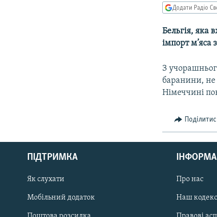
МУЛЬТИМЕДІА
Додати Радіо Св
ФОТО
Бельгія, яка 
СПЕЦПРОЄКТИ
імпорт м’яса
ПОДКАСТИ
З учорашньог
баранини, не
Німеччині по
Поділитис
КРИМ РЕАЛІЇ
РУС
ПІДТРИМКА
ІНФОРМА
УКР
КТАТ
Як слухати
Про нас
Мобільний додаток
Наш кодек
ДОЛУЧАЙСЯ!
Поштова розсилка
Правові ас