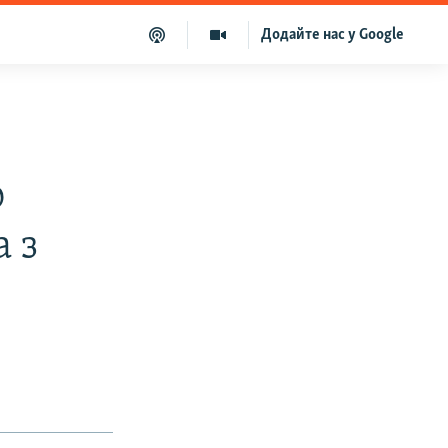
Додайте нас у Google
ю
а з