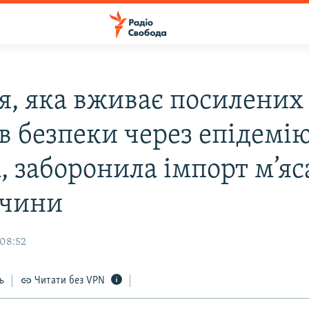
ія, яка вживає посилених
ів безпеки через епідемі
 заборонила імпорт м’яс
ччини
 08:52
ь
Читати без VPN