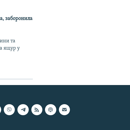
а, заборонила
ини та
а ящур у