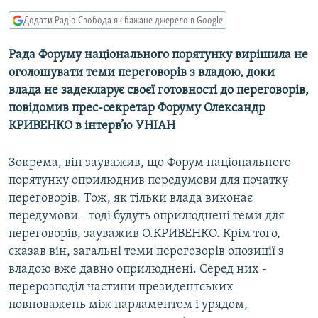
МУЛЬТИМЕДІА
Додати Радіо Свобода як бажане джерело в Google
ФОТО
Рада Форуму національного порятунку вирішила не
СПЕЦПРОЄКТИ
оголошувати теми переговорів з владою, доки
ПОДКАСТИ
влада не задекларує своєї готовності до переговорів,
повідомив прес-секретар Форуму Олександр
КРИВЕНКО в інтерв’ю УНІАН
КРИМ РЕАЛІЇ
РУС
Зокрема, він зауважив, що Форум національного
УКР
порятунку оприлюднив передумови для початку
КТАТ
переговорів. Тож, як тільки влада виконає
передумови - тоді будуть оприлюднені теми для
переговорів, зауважив О.КРИВЕНКО. Крім того,
ДОЛУЧАЙСЯ!
сказав він, загальні теми переговорів опозиції з
владою вже давно оприлюднені. Серед них -
перерозподіл частини президентських
повноважень між парламентом і урядом,