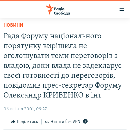
Доступність
посилання
Перейти
НОВИНИ
до
РАДІО СВОБОДА – 70 РОКІВ
Рада Форуму національного
основного
ВСЕ ЗА ДОБУ
матеріалу
порятунку вирішила не
СТАТТІ
Перейти
оголошувати теми переговорів з
до
ВІЙНА
ПОЛІТИКА
владою, доки влада не задекларує
основної
РОСІЙСЬКА «ФІЛЬТРАЦІЯ»
ЕКОНОМІКА
навігації
своєї готовності до переговорів,
Перейти
ДОНБАС.РЕАЛІЇ
СУСПІЛЬСТВО
повідомив прес-секретар Форуму
до
КРИМ.РЕАЛІЇ
КУЛЬТУРА
Олександр КРИВЕНКО в інт
пошуку
ТИ ЯК?
СПОРТ
06 квітня 2001, 09:27
СХЕМИ
УКРАЇНА
Поділитись
Читати без VPN
КИТАЙ.ВИКЛИКИ
СВІТ