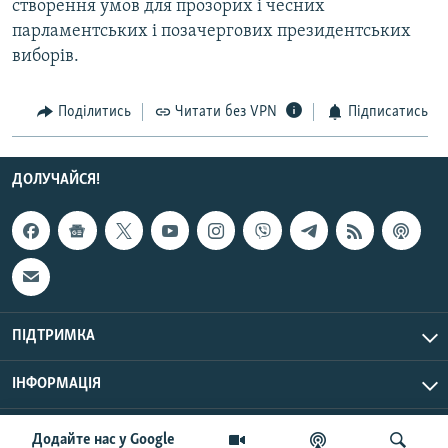
створення умов для прозорих і чесних
Усі сайти RFE/RL
парламентських і позачергових президентських
виборів.
Поділитись
Читати без VPN
Підписатись
ДОЛУЧАЙСЯ!
ПІДТРИМКА
ІНФОРМАЦІЯ
UTC+3
© Радіо Свобода, 2026 | Усі права застережено.
Додайте нас у Google