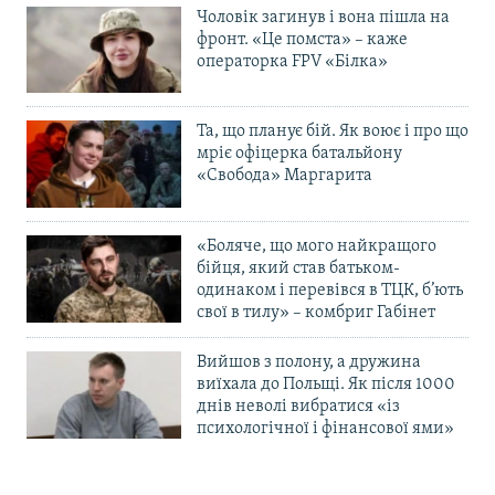
Чоловік загинув і вона пішла на
фронт. «Це помста» – каже
операторка FPV «Білка»
Та, що планує бій. Як воює і про що
мріє офіцерка батальйону
«Свобода» Маргарита
«Боляче, що мого найкращого
бійця, який став батьком-
одинаком і перевівся в ТЦК, б’ють
свої в тилу» – комбриг Габінет
Вийшов з полону, а дружина
виїхала до Польщі. Як після 1000
днів неволі вибратися «із
психологічної і фінансової ями»