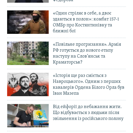
«Один стріляє в себе, а двоє
здаються в полон»: комбат 157-ї
ОМБр про Костянтинівку та
ближні бої
«Повільне прогризання». Армія
РФ готується до нового етапу
наступу на Слов’янськ та
Краматорськ?
«Історія ще раз сміється з
Навроцького». Одним з перших
кавалерів Ордена Білого Орла був
Іван Мазепа
Від ейфорії до небажання жити.
Що відбувається з людьми після
звільнення із російського полону