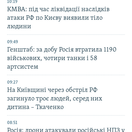
10:19
КМВА: під час ліквідації наслідків
атаки РФ по Києву виявили тіло
людини
09:49
Генштаб: за добу Росія втратила 1190
військових, чотири танки і 58
артсистем
09:27
На Київщині через обстріл РФ
загинуло троє людей, серед них
дитина – Ткаченко
08:51
Росія: дрони атакували російські НПЗ у