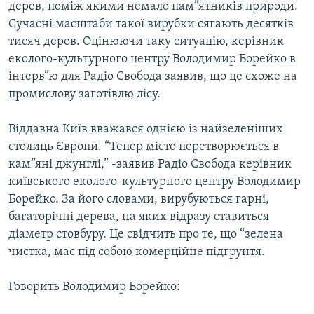
дерев, поміж якими немало пам”ятників природи.
МУЛЬТИМЕДІА
Сучасні масштаби такої вирубки сягають десятків
ФОТО
тисяч дерев. Оцінюючи таку ситуацію, керівник
еколого-культурного центру Володимир Борейко в
СПЕЦПРОЄКТИ
інтерв”ю для Радіо Свобода заявив, що це схоже на
ПОДКАСТИ
промислову заготівлю лісу.
КРИМ РЕАЛІЇ
Віддавна Київ вважався однією із найзеленіших
РУС
столиць Європи. “Тепер місто перетворюється в
кам”яні джунглі,” -заявив Радіо Свобода керівник
УКР
київського еколого-культурного центру Володимир
КТАТ
Борейко. За його словами, вирубуються гарні,
багаторічні дерева, на яких відразу ставиться
ДОЛУЧАЙСЯ!
діаметр стовбуру. Це свідчить про те, що “зелена
чистка, має під собою комерційне підгрунтя.
Говорить Володимир Борейко: