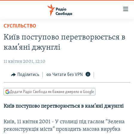
Доступність
посилання
Перейти
СУСПІЛЬСТВО
до
РАДІО СВОБОДА – 70 РОКІВ
Київ поступово перетворюється в
основного
ВСЕ ЗА ДОБУ
матеріалу
кам’яні джунглі
СТАТТІ
Перейти
до
11 квітня 2001, 12:10
ВІЙНА
ПОЛІТИКА
основної
РОСІЙСЬКА «ФІЛЬТРАЦІЯ»
Поділитись
Читати без VPN
ЕКОНОМІКА
навігації
Перейти
ДОНБАС.РЕАЛІЇ
СУСПІЛЬСТВО
до
Додати Радіо Свобода як бажане джерело в Google
КРИМ.РЕАЛІЇ
КУЛЬТУРА
пошуку
Київ поступово перетворюється в кам’яні джунглі
ТИ ЯК?
СПОРТ
СХЕМИ
УКРАЇНА
Київ, 11 квітня 2001 - У столиці під гаслом “Зелена
КИТАЙ.ВИКЛИКИ
реконструкція міста” проходить масова вирубка
СВІТ