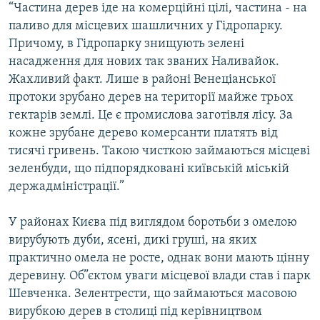
“Частина дерев іде на комерційні цілі, частина - на
Усі сайти RFE/RL
паливо для місцевих шашличних у Гідропарку.
Причому, в Гідропарку знищують зелені
насадження для нових так званих Наливайок.
Жахливий факт. Лише в районі Венеціанської
протоки зрубано дерев на території майже трьох
гектарів землі. Це є промислова заготівля лісу. За
кожне зрубане дерево комерсанти платять від
тисячі гривень. Такою чисткою займаються місцеві
зеленбуди, що підпорядковані київській міській
держадміністрації.”
У районах Києва під виглядом боротьби з омелою
вирубують дуби, ясені, дикі груші, на яких
практично омела не росте, однак вони мають цінну
деревину. Об”єктом уваги місцевої влади став і парк
Шевченка. Зелентрести, що займаються масовою
вирубкою дерев в столиці під керівництвом