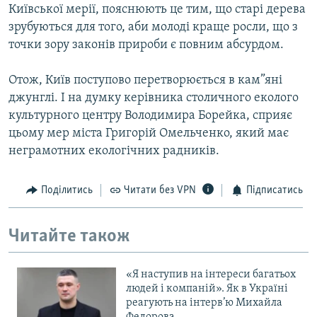
Київської мерії, пояснюють це тим, що старі дерева
зрубуються для того, аби молоді краще росли, що з
точки зору законів прироби є повним абсурдом.
Отож, Київ поступово перетворюється в кам”яні
джунглі. І на думку керівника столичного еколого
культурного центру Володимира Борейка, сприяє
цьому мер міста Григорій Омельченко, який має
неграмотних екологічних радників.
Поділитись
Читати без VPN
Підписатись
Читайте також
«Я наступив на інтереси багатьох
людей і компаній». Як в Україні
реагують на інтерв’ю Михайла
Федорова