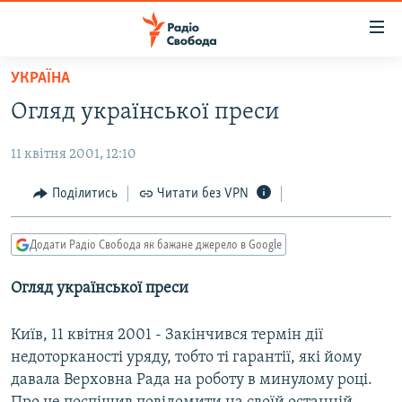
Доступність
посилання
Перейти
УКРАЇНА
до
РАДІО СВОБОДА – 70 РОКІВ
Огляд української преси
основного
ВСЕ ЗА ДОБУ
матеріалу
11 квітня 2001, 12:10
СТАТТІ
Перейти
до
ВІЙНА
ПОЛІТИКА
Поділитись
Читати без VPN
основної
РОСІЙСЬКА «ФІЛЬТРАЦІЯ»
ЕКОНОМІКА
навігації
Додати Радіо Свобода як бажане джерело в Google
Перейти
ДОНБАС.РЕАЛІЇ
СУСПІЛЬСТВО
до
Огляд української преси
КРИМ.РЕАЛІЇ
КУЛЬТУРА
пошуку
ТИ ЯК?
СПОРТ
Київ, 11 квітня 2001 - Закінчився термін дії
СХЕМИ
УКРАЇНА
недоторканості уряду, тобто ті гарантії, які йому
давала Верховна Рада на роботу в минулому році.
ПРИАЗОВ’Я
СВІТ