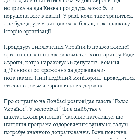
до того, аби опинитися поза Радою Європи. Ця
неприємна для Києва процедура може бути
порушена вже в квітні. У разі, коли таке трапиться,
Усі сайти RFE/RL
- це буде другим випадком за більш, ніж піввікову
історію організації.
Процедуру виключення України із правозахисної
організації заініціювала комісія з моніторингу Ради
Європи, котра нараховує 76 депутатів. Комісія
здійснює спостереження за державами-
новачками. Нині подібний моніторинг проводиться
стосовно восьми європейських держав.
Про ситуацію на Донбасі розповідає газета “Голос
України”. У матеріалі “Чи є майбутнє у
шахтарських регіонів?” часопис наголошує, що
нинішня програма оздоровлення вугільної галузі
потребує значного допрацювання. Вона повинна