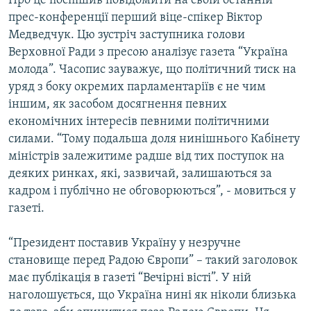
Про це поспішив повідомити на своїй останній
КИТАЙ.ВИКЛИКИ
прес-конференції перший віце-спікер Віктор
Медведчук. Цю зустріч заступника голови
МУЛЬТИМЕДІА
Верховної Ради з пресою аналізує газета “Україна
ФОТО
молода”. Часопис зауважує, що політичний тиск на
уряд з боку окремих парламентаріїв є не чим
СПЕЦПРОЄКТИ
іншим, як засобом досягнення певних
ПОДКАСТИ
економічних інтересів певними політичними
силами. “Тому подальша доля нинішнього Кабінету
КРИМ РЕАЛІЇ
міністрів залежитиме радше від тих поступок на
РУС
деяких ринках, які, зазвичай, залишаються за
кадром і публічно не обговорюються”, - мовиться у
УКР
газеті.
КТАТ
“Президент поставив Україну у незручне
ДОЛУЧАЙСЯ!
становище перед Радою Європи” – такий заголовок
має публікація в газеті “Вечірні вісті”. У ній
наголошується, що Україна нині як ніколи близька