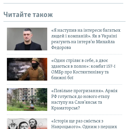
Читайте також
«Я наступив на інтереси багатьох
людей і компаній». Як в Україні
реагують на інтерв’ю Михайла
Федорова
«Один стріляє в себе, а двоє
здаються в полон»: комбат 157-ї
ОМБр про Костянтинівку та
ближні бої
«Повільне прогризання». Армія
РФ готується до нового етапу
наступу на Слов’янськ та
Краматорськ?
«Історія ще раз сміється з
Навроцького». Одним з перших