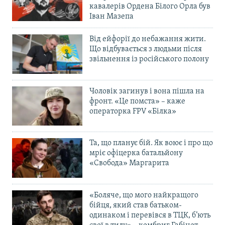
кавалерів Ордена Білого Орла був
Іван Мазепа
Від ейфорії до небажання жити.
Що відбувається з людьми після
звільнення із російського полону
Чоловік загинув і вона пішла на
фронт. «Це помста» – каже
операторка FPV «Білка»
Та, що планує бій. Як воює і про що
мріє офіцерка батальйону
«Свобода» Маргарита
«Боляче, що мого найкращого
бійця, який став батьком-
одинаком і перевівся в ТЦК, б’ють