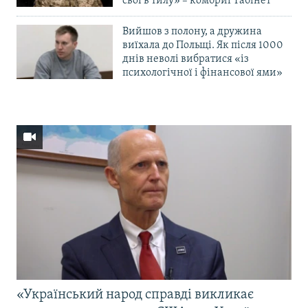
свої в тилу» – комбриг Габінет
Вийшов з полону, а дружина
виїхала до Польщі. Як після 1000
днів неволі вибратися «із
психологічної і фінансової ями»
«Український народ справді викликає