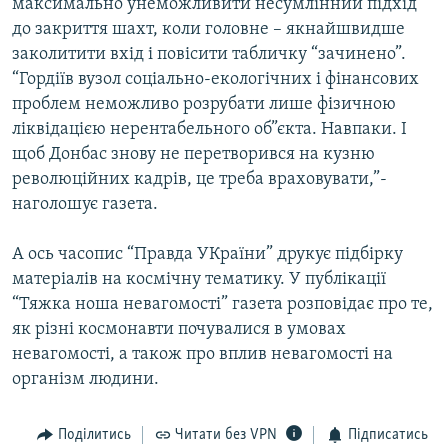
максимально унеможливити несумлінний підхід
до закриття шахт, коли головне – якнайшвидше
заколитити вхід і повісити табличку “зачинено”.
“Гордіїв вузол соціально-екологічних і фінансових
проблем неможливо розрубати лише фізичною
ліквідацією нерентабельного об”єкта. Навпаки. І
щоб Донбас знову не перетворився на кузню
революційних кадрів, це треба враховувати,”-
наголошує газета.
А ось часопис “Правда УКраїни” друкує підбірку
матеріалів на космічну тематику. У публікації
“Тяжка ноша невагомості” газета розповідає про те,
як різні космонавти почувалися в умовах
невагомості, а також про вплив невагомості на
організм людини.
Поділитись
Читати без VPN
Підписатись