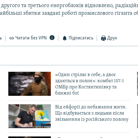
 другого та третього енергоблоків відновлено, радіаці
йбільші збитки завдані роботі промислового гіганта об
ь
Читати без VPN
Підписатись
Друк
«Один стріляє в себе, а двоє
здаються в полон»: комбат 157-ї
ОМБр про Костянтинівку та
ближні бої
Від ейфорії до небажання жити.
Що відбувається з людьми після
в
звільнення із російського полону