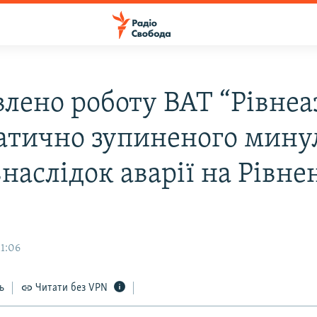
лено роботу ВАТ “Рівнеаз
атично зупиненого мину
наслідок аварії на Рівне
11:06
ь
Читати без VPN