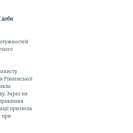
ї доби
 потужностей
еного
захисту
в Рівненської
никла
ду. Зараз на
управління
ації призвела
и при