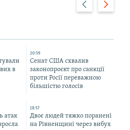
Назад
Вперед
20:59
тували
Cенат США схвалив
вих в
законопроєкт про санкції
проти Росії переважною
більшістю голосів
18:57
ь атак
Двоє людей тяжко поранені
зросла
на Рівненщині через вибух