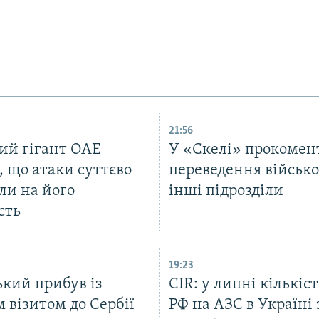
21:56
ий гігант ОАЕ
У «Скелі» прокомен
, що атаки суттєво
переведення військо
ли на його
інші підрозділи
сть
19:23
ький прибув із
CIR: у липні кількіст
 візитом до Сербії
РФ на АЗС в Україні 