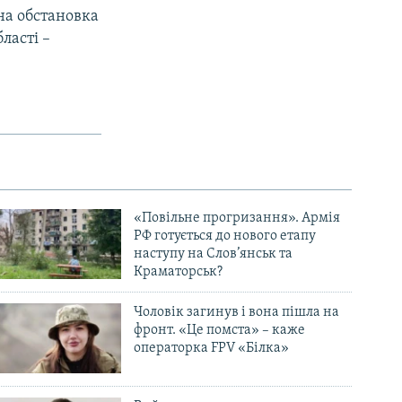
йна обстановка
ласті –
«Повільне прогризання». Армія
РФ готується до нового етапу
наступу на Слов’янськ та
Краматорськ?
Чоловік загинув і вона пішла на
фронт. «Це помста» – каже
операторка FPV «Білка»