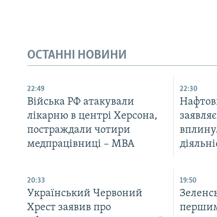
ОСТАННІ НОВИНИ
22:49
22:30
Війська РФ атакували
Нафтов
лікарню в центрі Херсона,
заявляє
постраждали чотири
вплину
медпрацівниці – МВА
діяльні
20:33
19:50
Український Червоний
Зеленс
Хрест заявив про
першим