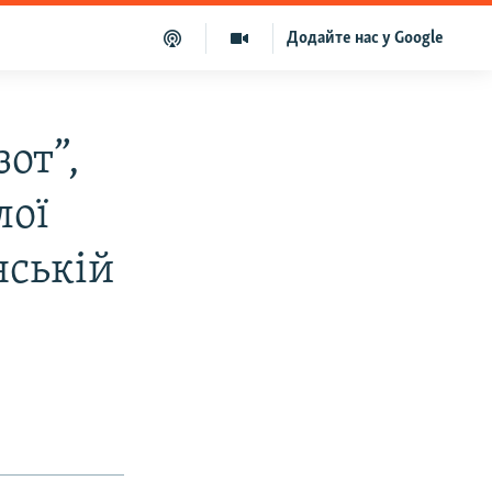
Додайте нас у Google
от”,
лої
нській