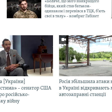
«Боляче, що мого найкращого
бійця, який став батьком-
одинаком і перевівся в ТЦК, б’ють
свої в тилу» – комбриг Габінет
а [України]
Росія збільшила атаки 
стима» – сенатор США
в Україні відкривають 
ро російсько-
автозаправні станції
ьку війну