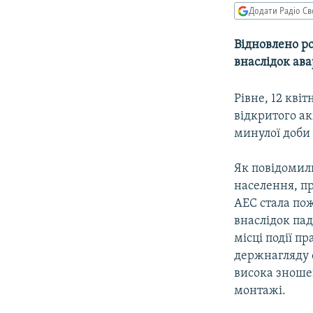
МУЛЬТИМЕДІА
Додати Радіо Св
ФОТО
Відновлено ро
СПЕЦПРОЄКТИ
внаслідок ава
ПОДКАСТИ
Рівне, 12 кві
відкритого ак
минулої доби 
Як повідомили
населення, п
АЕС стала пож
внаслідок пад
місці події п
держнагляду о
висока зноше
монтажі.