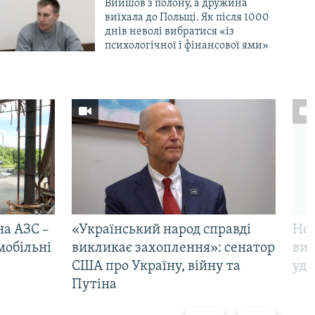
Вийшов з полону, а дружина
виїхала до Польщі. Як після 1000
днів неволі вибратися «із
психологічної і фінансової ями»
на АЗС –
«Український народ справді
Нов
мобільні
викликає захоплення»: сенатор
виж
США про Україну, війну та
уда
Путіна