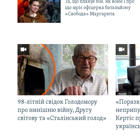
Та, що планує бій. Як воює і про
що мріє офіцерка батальйону
«Свобода» Маргарита
98-літній свідок Голодомору
«Поразк
про нинішню війну, Другу
неприпу
світову та «Сталінський голод»
Кертіс п
українс