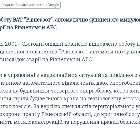
обода як бажане джерело в Google
боту ВАТ “Рівнеазот”, автоматично зупиненого минуло
рії на Рівненській АЕС
тня 2001 - Сьогодні опівдні повністю відновлено роботу
ціонерного товариства “Рівнеазот”, автоматично зупин
внаслідок аварії на Рівненській АЕС.
 в управлінні з надзвичайних ситуацій та цивільного 
ричиною автоматичного відключення двох енергоблокі
ежа на будівництві четвертого енергоблоку, котра ви
іння стріли будівельного крана на технологічну естака
рацює комісія. За версією спеціалістів територіального 
хорони праці у Рівненській області, до критичної ситу
ність металоконструкцій та порушення правил безпек