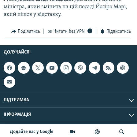
Усі сайти RFE/RL
міністра, який змінить на цій посаді Йосіро Морі,
який пішов у відставку.
Поділитись
Читати без VPN
Підписатись
ДОЛУЧАЙСЯ!
ПІДТРИМКА
ІНФОРМАЦІЯ
UTC+3
© Радіо Свобода, 2026 | Усі права застережено.
Додайте нас у Google