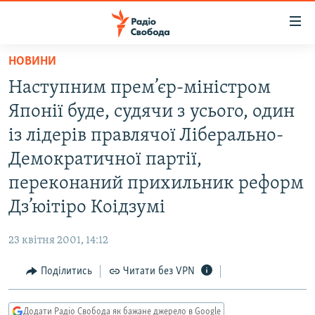
Доступність
посилання
Перейти
НОВИНИ
до
РАДІО СВОБОДА – 70 РОКІВ
Наступним прем’єр-міністром
основного
ВСЕ ЗА ДОБУ
матеріалу
Японії буде, судячи з усього, один
СТАТТІ
Перейти
із лідерів правлячої Ліберально-
до
ВІЙНА
ПОЛІТИКА
Демократичної партії,
основної
РОСІЙСЬКА «ФІЛЬТРАЦІЯ»
ЕКОНОМІКА
навігації
переконаний прихильник реформ
Перейти
ДОНБАС.РЕАЛІЇ
СУСПІЛЬСТВО
Дз’юітіро Коідзумі
до
КРИМ.РЕАЛІЇ
КУЛЬТУРА
пошуку
23 квітня 2001, 14:12
ТИ ЯК?
СПОРТ
Поділитись
Читати без VPN
СХЕМИ
УКРАЇНА
КИТАЙ.ВИКЛИКИ
СВІТ
Додати Радіо Свобода як бажане джерело в Google