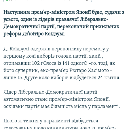
МУЛЬТИМЕДІА
Наступним прем’єр-міністром Японії буде, судячи з
ФОТО
усього, один із лідерів правлячої Ліберально-
СПЕЦПРОЄКТИ
Демократичної партії, переконаний прихильник
реформ Дз’юітіро Коідзумі
ПОДКАСТИ
Д. Коідзумі одержав переконливу перемогу у
КРИМ РЕАЛІЇ
першому колі виборів голови партії, який ,
РУС
отримавши 102 гОлоса із 141 одногО –го, тоді, як
УКР
його суперник, екс-прем’єр Рютаро Хасімото –
лише 15. Друге коло виборів відбудеться 24 квітня.
КТАТ
Лідер Ліберально-Демократичної партії
ДОЛУЧАЙСЯ!
автоматично стане прем’єр-міністром Японії,
оскільки партія має більшість місць у парламенті.
Цього ж тижня у парламенті відбудеться
голосування щодо кандидатури нового прем’єр-