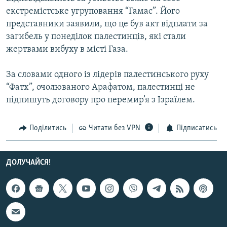
Усі сайти RFE/RL
екстремістське угруповання “Гамас”. Його
представники заявили, що це був акт відплати за
загибель у понеділок палестинців, які стали
жертвами вибуху в місті Газа.
За словами одного із лідерів палестинського руху
“Фатх”, очолюваного Арафатом, палестинці не
підпишуть договору про перемир’я з Ізраїлем.
Поділитись
Читати без VPN
Підписатись
ДОЛУЧАЙСЯ!