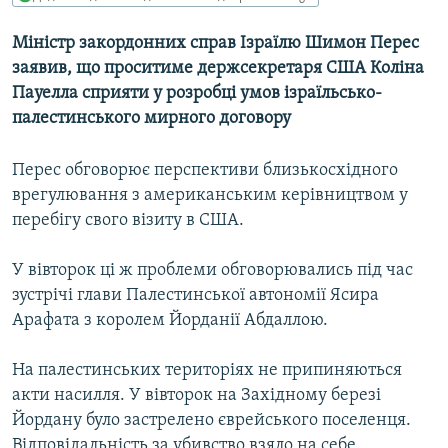
МУЛЬТИМЕДІА
Міністр закордонних справ Ізраїлю Шимон Перес
ФОТО
заявив, що проситиме держсекретаря США Коліна
СПЕЦПРОЄКТИ
Пауелла сприяти у розробці умов ізраїльсько-
палестинського мирного договору
ПОДКАСТИ
Перес обговорює перспективи близькосхідного
КРИМ РЕАЛІЇ
врегулювання з американським керівництвом у
РУС
перебігу свого візиту в США.
УКР
У вівторок ці ж проблеми обговорювались під час
КТАТ
зустрічі глави Палестинської автономії Ясира
Арафата з королем Йорданії Абдаллою.
ДОЛУЧАЙСЯ!
На палестинських територіях не припиняються
акти насилля. У вівторок на Західному березі
Йордану було застрелено єврейського поселенця.
Відповідальність за убивство взяло на себе