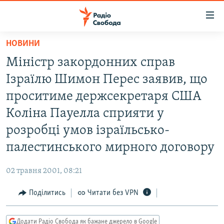
Доступність
посилання
Перейти
НОВИНИ
до
РАДІО СВОБОДА – 70 РОКІВ
Міністр закордонних справ
основного
ВСЕ ЗА ДОБУ
матеріалу
Ізраїлю Шимон Перес заявив, що
СТАТТІ
Перейти
проситиме держсекретаря США
до
ВІЙНА
ПОЛІТИКА
Коліна Пауелла сприяти у
основної
РОСІЙСЬКА «ФІЛЬТРАЦІЯ»
ЕКОНОМІКА
навігації
розробці умов ізраїльсько-
Перейти
ДОНБАС.РЕАЛІЇ
СУСПІЛЬСТВО
палестинського мирного договору
до
КРИМ.РЕАЛІЇ
КУЛЬТУРА
пошуку
02 травня 2001, 08:21
ТИ ЯК?
СПОРТ
Поділитись
Читати без VPN
СХЕМИ
УКРАЇНА
КИТАЙ.ВИКЛИКИ
СВІТ
Додати Радіо Свобода як бажане джерело в Google