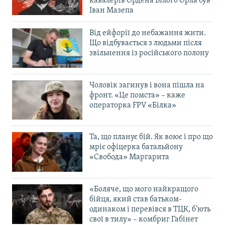
кавалерів Ордена Білого Орла був
Іван Мазепа
Від ейфорії до небажання жити.
Що відбувається з людьми після
звільнення із російського полону
Чоловік загинув і вона пішла на
фронт. «Це помста» – каже
операторка FPV «Білка»
Та, що планує бій. Як воює і про що
мріє офіцерка батальйону
«Свобода» Маргарита
«Боляче, що мого найкращого
бійця, який став батьком-
одинаком і перевівся в ТЦК, б’ють
свої в тилу» – комбриг Габінет