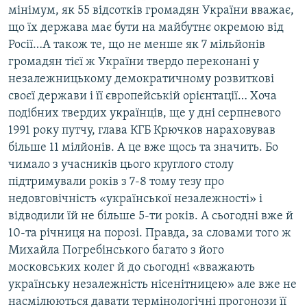
мінімум, як 55 відсотків громадян України вважає,
що їх держава має бути на майбутнє окремою від
Росії…А також те, що не менше як 7 мільйонів
громадян тієї ж України твердо переконані у
незалежницькому демократичному розвиткові
своєї держави і її європейській орієнтації… Хоча
подібних твердих українців, ще у дні серпневого
1991 року путчу, глава КГБ Крючков нараховував
більше 11 мілйонів. А це вже щось та значить. Бо
чимало з учасників цього круглого столу
підтримували років з 7-8 тому тезу про
недовговічність «української незалежності» і
відводили їй не більше 5-ти років. А сьогодні вже й
10-та річниця на порозі. Правда, за словами того ж
Михайла Погребінського багато з його
московських колег й до сьогодні «вважають
українську незалежність нісенітницею» але вже не
насмілюються давати термінологічні прогонози її