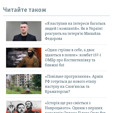
Читайте також
«Я наступив на інтереси багатьох
людей і компаній». Як в Україні
реагують на інтерв’ю Михайла
Федорова
«Один стріляє в себе, а двоє
здаються в полон»: комбат 157-ї
ОМБр про Костянтинівку та
ближні бої
«Повільне прогризання». Армія
РФ готується до нового етапу
наступу на Слов’янськ та
Краматорськ?
«Історія ще раз сміється з
Навроцького». Одним з перших