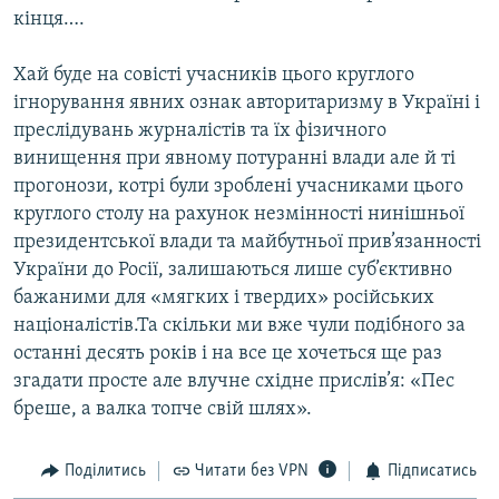
кінця….
Хай буде на совісті учасників цього круглого
ігнорування явних ознак авторитаризму в Україні і
преслідувань журналістів та їх фізичного
винищення при явному потуранні влади але й ті
прогонози, котрі були зроблені учасниками цього
круглого столу на рахунок незмінності нинішньої
президентської влади та майбутньої прив’язанності
України до Росії, залишаються лише суб’єктивно
бажаними для «мягких і твердих» російських
націоналістів.Та скільки ми вже чули подібного за
останні десять років і на все це хочеться ще раз
згадати просте але влучне східне прислів’я: «Пес
бреше, а валка топче свій шлях».
Поділитись
Читати без VPN
Підписатись