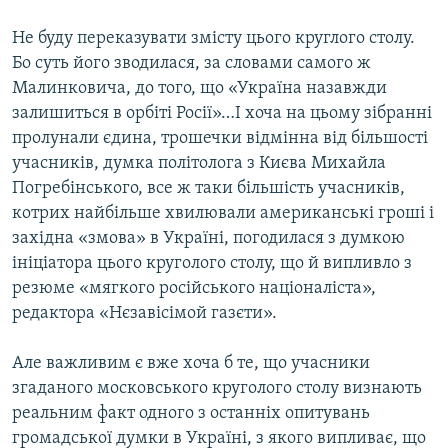
Не буду переказувати змісту цього круглого столу.
Бо суть його зводилася, за словами самого ж
Малинковича, до того, що «Україна назавжди
залишиться в орбіті Росії»…І хоча на цьому зібранні
пролунали єдина, трошечки відмінна від більшості
учасників, думка політолога з Києва Михайла
Погребінського, все ж таки більшість учасників,
котрих найбільше хвилювали американські гроші і
західна «змова» в Україні, погодилася з думкою
ініціатора цього круголого столу, що й випливло з
резюме «мягкого російського націоналіста»,
редактора «Нєзавісімой газєти».
Але важливим є вже хоча б те, що учасники
згаданого московського круголого столу визнають
реальним факт одного з останніх опитувань
громадської думки в Україні, з якого випливає, що