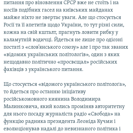
питання про віновлення СРСР вже не стоїть і на
МУЛЬТИМЕДІА
носіїв подібних гасел на київських майданах
ФОТО
майже ніхто не звертає уваги. Але що стосується
Росії та її апетитів щодо України, то тут різні сили,
СПЕЦПРОЄКТИ
кожна на свій кшталт, прагнуть ловити рибку у
ПОДКАСТИ
каламутній водичці. Йдеться не лише про одіозні
постаті з «слов’янського союзу» але і про так званих
КРИМ РЕАЛІЇ
«відомих українських політолоґів», один з яких
РУС
нещодавно політично «просвєщал» російських
фахівців з українського питання.
УКР
КТАТ
Що стосується «відомого українського політолоґа»,
то йдеться про останню ініціативу
ДОЛУЧАЙСЯ!
російськомовного киянина Володимира
Малинковича, який колись проміняв авторитетну
для нього посаду журналіста радіо «Свобода» на
функцію радника президента Леоніда Кучми і
еволюціонував надалі до невизнаного політика і