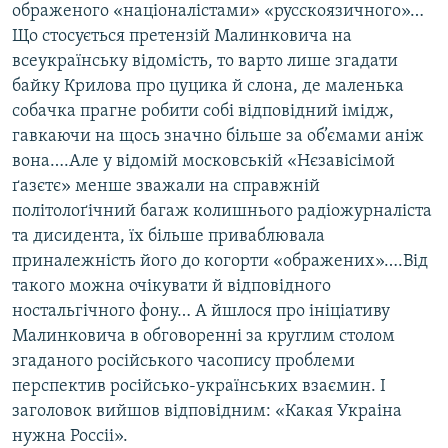
ображеного «націоналістами» «русскоязичного»…
Усі сайти RFE/RL
Що стосується претензій Малинковича на
всеукраїнську відомість, то варто лише згадати
байку Крилова про цуцика й слона, де маленька
собачка прагне робити собі відповідний імідж,
гавкаючи на щось значно більше за об’ємами аніж
вона….Але у відомій московській «Нєзавісімой
ґазєтє» менше зважали на справжній
політолоґічний багаж колишнього радіожурналіста
та дисидента, їх більше приваблювала
приналежність його до когорти «ображених»….Від
такого можна очікувати й відповідного
ностальгічного фону… А йшлося про ініціативу
Малинковича в обговоренні за круглим столом
згаданого російського часопису проблеми
перспектив російсько-українських взаємин. І
заголовок вийшов відповідним: «Какая Украіна
нужна Россіі».