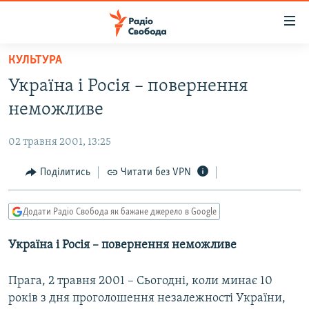
Доступність
посилання
Перейти
КУЛЬТУРА
до
РАДІО СВОБОДА – 70 РОКІВ
Україна і Росія – повернення
основного
ВСЕ ЗА ДОБУ
матеріалу
неможливе
СТАТТІ
Перейти
до
02 травня 2001, 13:25
ВІЙНА
ПОЛІТИКА
основної
РОСІЙСЬКА «ФІЛЬТРАЦІЯ»
Поділитись
Читати без VPN
ЕКОНОМІКА
навігації
Перейти
ДОНБАС.РЕАЛІЇ
СУСПІЛЬСТВО
до
Додати Радіо Свобода як бажане джерело в Google
КРИМ.РЕАЛІЇ
КУЛЬТУРА
пошуку
Україна і Росія – повернення неможливе
ТИ ЯК?
СПОРТ
СХЕМИ
УКРАЇНА
Прага, 2 травня 2001 – Сьогодні, коли минає 10
КИТАЙ.ВИКЛИКИ
років з дня проголошення незалежності України,
СВІТ