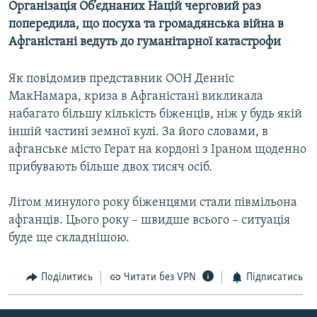
Організація Об’єднаних Націй черговий раз
МУЛЬТИМЕДІА
попередила, що посуха та громадянська війна в
ФОТО
Афганістані ведуть до гуманітарної катастрофи
СПЕЦПРОЄКТИ
Як повідомив представник ООН Денніс
ПОДКАСТИ
МакНамара, криза в Афганістані викликала
набагато більшу кількість біженців, ніж у будь якій
КРИМ РЕАЛІЇ
іншій частині земної кулі. За його словами, в
РУС
афганське місто Герат на кордоні з Іраном щоденно
прибувають більше двох тисяч осіб.
УКР
КТАТ
Літом минулого року біженцями стали півмільона
афганців. Цього року – швидше всього – ситуація
ДОЛУЧАЙСЯ!
буде ще складнішою.
Поділитись
Читати без VPN
Підписатись