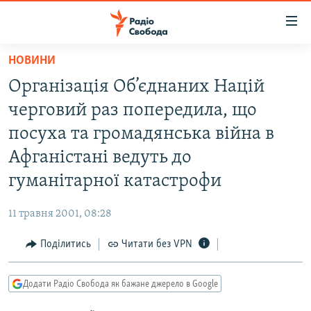
Доступність
посилання
Перейти
НОВИНИ
до
РАДІО СВОБОДА – 70 РОКІВ
Організація Об’єднаних Націй
основного
ВСЕ ЗА ДОБУ
матеріалу
черговий раз попередила, що
СТАТТІ
Перейти
посуха та громадянська війна в
до
ВІЙНА
ПОЛІТИКА
Афганістані ведуть до
основної
РОСІЙСЬКА «ФІЛЬТРАЦІЯ»
ЕКОНОМІКА
навігації
гуманітарної катастрофи
Перейти
ДОНБАС.РЕАЛІЇ
СУСПІЛЬСТВО
до
11 травня 2001, 08:28
КРИМ.РЕАЛІЇ
КУЛЬТУРА
пошуку
Поділитись
Читати без VPN
ТИ ЯК?
СПОРТ
СХЕМИ
УКРАЇНА
Додати Радіо Свобода як бажане джерело в Google
КИТАЙ.ВИКЛИКИ
СВІТ