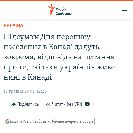
Доступність
посилання
Перейти
УКРАЇНА
до
РАДІО СВОБОДА – 70 РОКІВ
Підсумки Дня перепису
основного
ВСЕ ЗА ДОБУ
матеріалу
населення в Канаді дадуть,
СТАТТІ
Перейти
зокрема, відповідь на питання
до
ВІЙНА
ПОЛІТИКА
про те, скільки українців живе
основної
РОСІЙСЬКА «ФІЛЬТРАЦІЯ»
ЕКОНОМІКА
навігації
нині в Канаді
Перейти
ДОНБАС.РЕАЛІЇ
СУСПІЛЬСТВО
до
15 травня 2001, 12:28
КРИМ.РЕАЛІЇ
КУЛЬТУРА
пошуку
Поділитись
Читати без VPN
ТИ ЯК?
СПОРТ
СХЕМИ
УКРАЇНА
Додати Радіо Свобода як бажане джерело в Google
КИТАЙ.ВИКЛИКИ
СВІТ