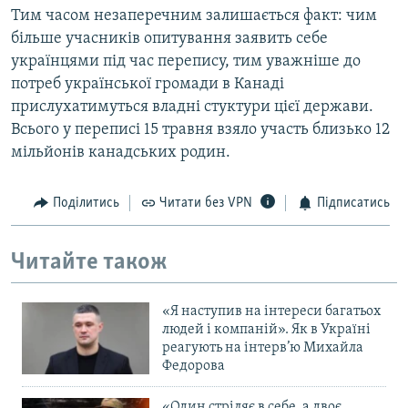
Тим часом незаперечним залишається факт: чим
більше учасників опитування заявить себе
українцями під час перепису, тим уважніше до
потреб української громади в Канаді
прислухатимуться владні стуктури цієї держави.
Всього у переписі 15 травня взяло участь близько 12
мільйонів канадських родин.
Поділитись
Читати без VPN
Підписатись
Читайте також
«Я наступив на інтереси багатьох
людей і компаній». Як в Україні
реагують на інтерв’ю Михайла
Федорова
«Один стріляє в себе, а двоє