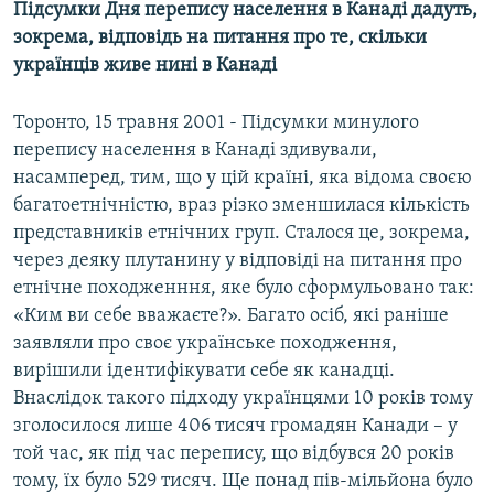
Підсумки Дня перепису населення в Канаді дадуть,
МУЛЬТИМЕДІА
зокрема, відповідь на питання про те, скільки
ФОТО
українців живе нині в Канаді
СПЕЦПРОЄКТИ
Торонто, 15 травня 2001 - Підсумки минулого
ПОДКАСТИ
перепису населення в Канаді здивували,
насамперед, тим, що у цій країні, яка відома своєю
КРИМ РЕАЛІЇ
багатоетнічністю, враз різко зменшилася кількість
РУС
представників етнічних груп. Сталося це, зокрема,
через деяку плутанину у відповіді на питання про
УКР
етнічне походженння, яке було сформульовано так:
КТАТ
«Ким ви себе вважаєте?». Багато осіб, які раніше
заявляли про своє українське походження,
ДОЛУЧАЙСЯ!
вирішили ідентифікувати себе як канадці.
Внаслідок такого підходу українцями 10 років тому
зголосилося лише 406 тисяч громадян Канади – у
той час, як під час перепису, що відбувся 20 років
тому, їх було 529 тисяч. Ще понад пів-мільйона було