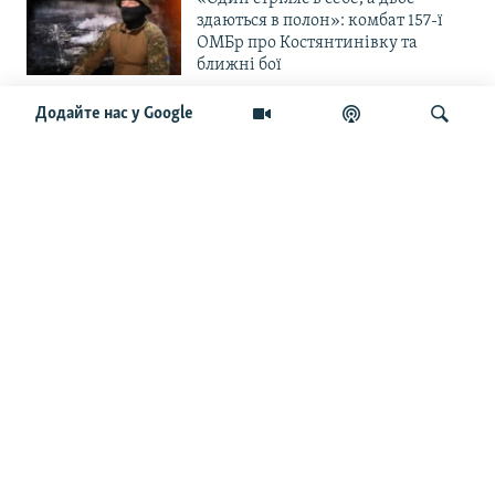
здаються в полон»: комбат 157-ї
ОМБр про Костянтинівку та
ближні бої
Додайте нас у Google
«Повільне прогризання». Армія
РФ готується до нового етапу
наступу на Слов’янськ та
Краматорськ?
Шукати
«Історія ще раз сміється з
Навроцького». Одним з перших
кавалерів Ордена Білого Орла був
Іван Мазепа
Від ейфорії до небажання жити.
Що відбувається з людьми після
звільнення із російського полону
Чоловік загинув і вона пішла на
фронт. «Це помста» – каже