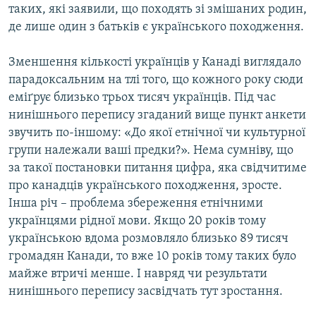
таких, які заявили, що походять зі змішаних родин,
Усі сайти RFE/RL
де лише один з батьків є українського походження.
Зменшення кількості українців у Канаді виглядало
парадоксальним на тлі того, що кожного року сюди
еміґрує близько трьох тисяч українців. Під час
нинішнього перепису згаданий вище пункт анкети
звучить по-іншому: «До якої етнічної чи культурної
групи належали ваші предки?». Нема сумніву, що
за такої постановки питання цифра, яка свідчитиме
про канадців українського походження, зросте.
Інша річ – проблема збереження етнічними
українцями рідної мови. Якщо 20 років тому
українською вдома розмовляло близько 89 тисяч
громадян Канади, то вже 10 років тому таких було
майже втричі менше. І навряд чи результати
нинішнього перепису засвідчать тут зростання.