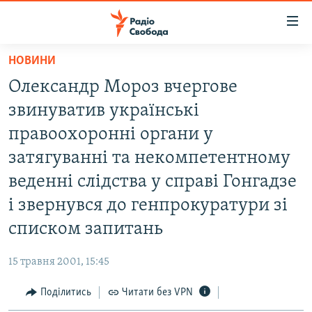
Доступність
посилання
Перейти
НОВИНИ
до
РАДІО СВОБОДА – 70 РОКІВ
Олександр Мороз вчергове
основного
ВСЕ ЗА ДОБУ
матеріалу
звинуватив українські
СТАТТІ
Перейти
правоохоронні органи у
до
ВІЙНА
ПОЛІТИКА
затягуванні та некомпетентному
основної
РОСІЙСЬКА «ФІЛЬТРАЦІЯ»
ЕКОНОМІКА
навігації
веденні слідства у справі Гонгадзе
Перейти
ДОНБАС.РЕАЛІЇ
СУСПІЛЬСТВО
і звернувся до генпрокуратури зі
до
КРИМ.РЕАЛІЇ
КУЛЬТУРА
списком запитань
пошуку
ТИ ЯК?
СПОРТ
15 травня 2001, 15:45
СХЕМИ
УКРАЇНА
Поділитись
Читати без VPN
КИТАЙ.ВИКЛИКИ
СВІТ