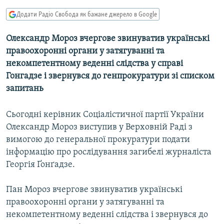
МУЛЬТИМЕДІА
Додати Радіо Свобода як бажане джерело в Google
ФОТО
Олександр Мороз вчергове звинуватив українські
СПЕЦПРОЄКТИ
правоохоронні органи у затягуванні та
ПОДКАСТИ
некомпетентному веденні слідства у справі
Гонгадзе і звернувся до генпрокуратури зі списком
запитань
КРИМ РЕАЛІЇ
РУС
Сьогодні керівник Соціалістичної партії України
УКР
Олександр Мороз виступив у Верховній Раді з
КТАТ
вимогою до генеральної прокуратури подати
інформацію про рослідування загибелі журналіста
Георгія Ґонґадзе.
ДОЛУЧАЙСЯ!
Пан Мороз вчергове звинуватив українські
правоохоронні органи у затягуванні та
некомпетентному веденні слідства і звернувся до