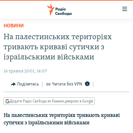
Доступність
посилання
Перейти
НОВИНИ
до
РАДІО СВОБОДА – 70 РОКІВ
На палестинських територіях
основного
ВСЕ ЗА ДОБУ
матеріалу
тривають криваві сутички з
СТАТТІ
Перейти
ізраїльськими військами
до
ВІЙНА
ПОЛІТИКА
основної
16 травня 2001, 14:07
РОСІЙСЬКА «ФІЛЬТРАЦІЯ»
ЕКОНОМІКА
навігації
Перейти
Поділитись
Читати без VPN
ДОНБАС.РЕАЛІЇ
СУСПІЛЬСТВО
до
КРИМ.РЕАЛІЇ
КУЛЬТУРА
пошуку
Додати Радіо Свобода як бажане джерело в Google
ТИ ЯК?
СПОРТ
На палестинських територіях тривають криваві
СХЕМИ
УКРАЇНА
сутички з ізраїльськими військами
КИТАЙ.ВИКЛИКИ
СВІТ