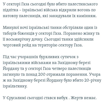
У секторі Газа сьогодні було вбито палестинського
МУЛЬТИМЕДІА
підлітка – ізраїльські війська відкрили вогонь по
ФОТО
натовпу палесниців, які закидували їх камінням.
СПЕЦПРОЄКТИ
Минулої ночі ізраїльські танки обстріляли один із
ПОДКАСТИ
таборів біженців у секторі Газа. Поранено жінку та
її восьмирічну дочку. Сьогодні танки здійснили
КРИМ РЕАЛІЇ
черговий рейд на територію сектору Газа.
РУС
УКР
Під час учорашніх бурхливих сутичок з
ізраїльськими військами на Західному березі
КТАТ
Йордану та у секторі Газа четверо палестинців
загинуло та понад 200 отримали поранення. Учора
ДОЛУЧАЙСЯ!
ж на Західному березі Йордану було вбито 20-річну
ізраїльтянку.
У Єрусалимі сьогодні стався вибух . Жертв немає.