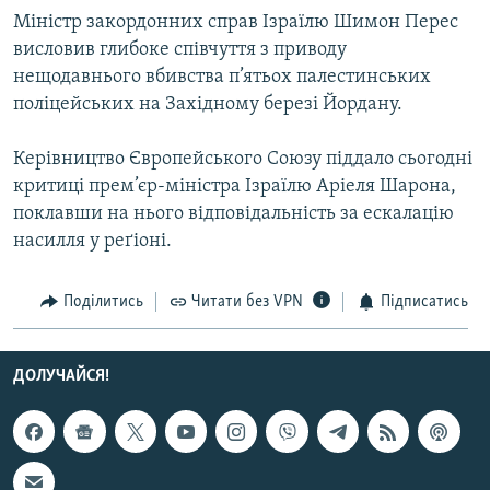
Усі сайти RFE/RL
Міністр закордонних справ Ізраїлю Шимон Перес
висловив глибоке співчуття з приводу
нещодавнього вбивства п’ятьох палестинських
поліцейських на Західному березі Йордану.
Керівництво Європейського Союзу піддало сьогодні
критиці прем’єр-міністра Ізраїлю Аріеля Шарона,
поклавши на нього відповідальність за ескалацію
насилля у реґіоні.
Поділитись
Читати без VPN
Підписатись
ДОЛУЧАЙСЯ!