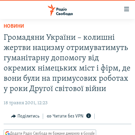
Доступність
посилання
Перейти
НОВИНИ
до
РАДІО СВОБОДА – 70 РОКІВ
Громадяни України – колишні
основного
ВСЕ ЗА ДОБУ
матеріалу
жертви нацизму отримуватимуть
СТАТТІ
Перейти
гуманітарну допомогу від
до
ВІЙНА
ПОЛІТИКА
окремих німецьких міст і фірм, де
основної
РОСІЙСЬКА «ФІЛЬТРАЦІЯ»
ЕКОНОМІКА
навігації
вони були на примусових роботах
Перейти
ДОНБАС.РЕАЛІЇ
СУСПІЛЬСТВО
у роки Другої світової війни
до
КРИМ.РЕАЛІЇ
КУЛЬТУРА
пошуку
18 травня 2001, 12:23
ТИ ЯК?
СПОРТ
Поділитись
Читати без VPN
СХЕМИ
УКРАЇНА
КИТАЙ.ВИКЛИКИ
СВІТ
Додати Радіо Свобода як бажане джерело в Google