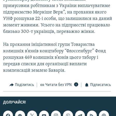
Усі сайти RFE/RL
примусовим робітникам з України виплачуватиме
підприємство Меркіше Верк”, на прохання якого
УНФ розшукав 22-і особи, що залишилися на даний
момент живими. Усього на підприєстві працювало
близько 300-т українців, переважно жінки.
На прохання ініціативної групи Товариства
колишніх в’язнів концтабору “Флоссенбург” Фонд
розшукав 469 колишніх в’язнів цього табору і
передав списки для організації виплати
компенсацій землею Баварія.
Поділитись
Читати без VPN
Підписатись
ДОЛУЧАЙСЯ!