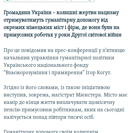
МУЛЬТИМЕДІА
Громадяни України – колишні жертви нацизму
ФОТО
отримуватимуть гуманітарну допомогу від
СПЕЦПРОЄКТИ
окремих німецьких міст і фірм, де вони були на
примусових роботах у роки Другої світової війни
ПОДКАСТИ
Про це повідомив на прес-конференції у п’ятницю
КРИМ РЕАЛІЇ
начальник управління гуманітарної політики
РУС
Українського національного фонду
УКР
“Взаєморозуміння і примирення” Ігор Когут.
КТАТ
Згідно із його словами, із такою ініціативою
виступив, зокрема, магістрат Мюнстера. Місто має
ДОЛУЧАЙСЯ!
намір до кінця життя виплачувати щомісячну
пенсію примусовим робітникам, яких на сьогодні
налічується понад півтори тисячі осіб.
Гуманітарну допомогу своїм колишнім