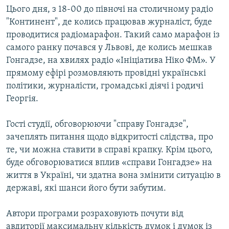
Цього дня, з 18-00 до півночі на столичному радіо
МУЛЬТИМЕДІА
"Континент", де колись працював журналіст, буде
ФОТО
проводитися радіомарафон. Такий само марафон із
СПЕЦПРОЄКТИ
самого ранку почався у Львові, де колись мешкав
Гонгадзе, на хвилях радіо «Ініціатива Ніко ФМ». У
ПОДКАСТИ
прямому ефірі розмовляють провідні українські
політики, журналісти, громадські діячі і родичі
КРИМ РЕАЛІЇ
Георгія.
РУС
УКР
Гості студії, обговорюючи "справу Гонгадзе",
зачеплять питання щодо відкритості слідства, про
КТАТ
те, чи можна ставити в справі крапку. Крім цього,
буде обговорюватися вплив «справи Гонгадзе» на
ДОЛУЧАЙСЯ!
життя в Україні, чи здатна вона змінити ситуацію в
державі, які шанси його бути забутим.
Автори програми розраховують почути від
авдиторії максимальну кількість думок і думок із