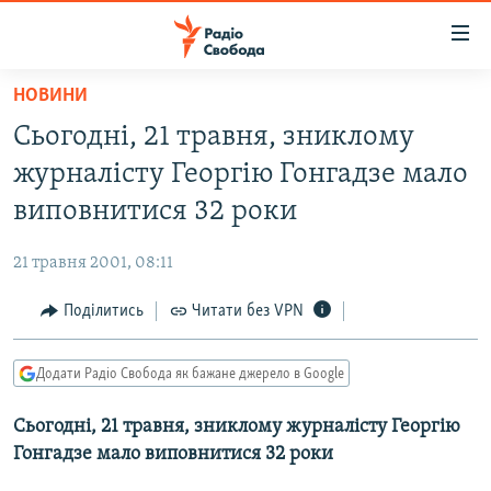
Доступність
посилання
Перейти
НОВИНИ
до
РАДІО СВОБОДА – 70 РОКІВ
Сьогодні, 21 травня, зниклому
основного
ВСЕ ЗА ДОБУ
матеріалу
журналісту Георгію Гонгадзе мало
СТАТТІ
Перейти
виповнитися 32 роки
до
ВІЙНА
ПОЛІТИКА
основної
21 травня 2001, 08:11
РОСІЙСЬКА «ФІЛЬТРАЦІЯ»
ЕКОНОМІКА
навігації
Перейти
Поділитись
Читати без VPN
ДОНБАС.РЕАЛІЇ
СУСПІЛЬСТВО
до
КРИМ.РЕАЛІЇ
КУЛЬТУРА
пошуку
Додати Радіо Свобода як бажане джерело в Google
ТИ ЯК?
СПОРТ
Сьогодні, 21 травня, зниклому журналісту Георгію
СХЕМИ
УКРАЇНА
Гонгадзе мало виповнитися 32 роки
КИТАЙ.ВИКЛИКИ
СВІТ