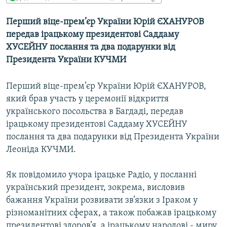
МУЛЬТИМЕДІА
Перший віце-прем’єр України Юрій ЄХАНУРОВ
ФОТО
передав ірацькому президентові Саддаму
СПЕЦПРОЄКТИ
ХУСЕЙНУ послання та два подарунки від
Президента України КУЧМИ
ПОДКАСТИ
Перший віце-прем’єр України Юрій ЄХАНУРОВ,
КРИМ РЕАЛІЇ
який брав участь у церемонії відкриття
РУС
українського посольства в Багдаді, передав
УКР
ірацькому президентові Саддаму ХУСЕЙНУ
послання та два подарунки від Президента України
КТАТ
Леоніда КУЧМИ.
ДОЛУЧАЙСЯ!
Як повідомило учора ірацьке Радіо, у посланні
український президент, зокрема, висловив
бажання України розвивати зв’язки з Іраком у
різноманітних сферах, а також побажав ірацькому
президентові здоров’я, а ірацькому народові - миру,