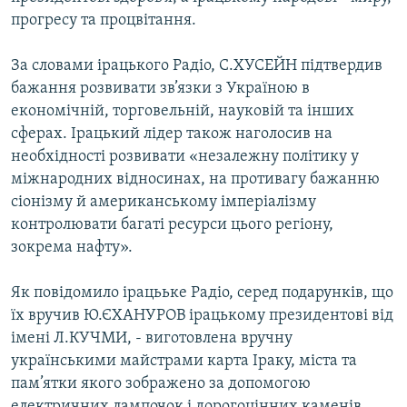
Усі сайти RFE/RL
прогресу та процвітання.
За словами ірацького Радіо, С.ХУСЕЙН підтвердив
бажання розвивати зв’язки з Україною в
економічній, торговельній, науковій та інших
сферах. Ірацький лідер також наголосив на
необхідності розвивати «незалежну політику у
міжнародних відносинах, на противагу бажанню
сіонізму й американському імперіалізму
контролювати багаті ресурси цього регіону,
зокрема нафту».
Як повідомило ірацььке Радіо, серед подарунків, що
їх вручив Ю.ЄХАНУРОВ ірацькому президентові від
імені Л.КУЧМИ, - виготовлена вручну
українськими майстрами карта Іраку, міста та
пам’ятки якого зображено за допомогою
електричних лампочок і дорогоцінних каменів.