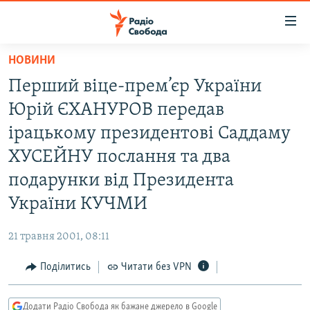
Доступність
посилання
Перейти
НОВИНИ
до
РАДІО СВОБОДА – 70 РОКІВ
Перший віце-прем’єр України
основного
ВСЕ ЗА ДОБУ
матеріалу
Юрій ЄХАНУРОВ передав
СТАТТІ
Перейти
ірацькому президентові Саддаму
до
ВІЙНА
ПОЛІТИКА
ХУСЕЙНУ послання та два
основної
РОСІЙСЬКА «ФІЛЬТРАЦІЯ»
ЕКОНОМІКА
навігації
подарунки від Президента
Перейти
ДОНБАС.РЕАЛІЇ
СУСПІЛЬСТВО
України КУЧМИ
до
КРИМ.РЕАЛІЇ
КУЛЬТУРА
пошуку
21 травня 2001, 08:11
ТИ ЯК?
СПОРТ
Поділитись
Читати без VPN
СХЕМИ
УКРАЇНА
КИТАЙ.ВИКЛИКИ
СВІТ
Додати Радіо Свобода як бажане джерело в Google