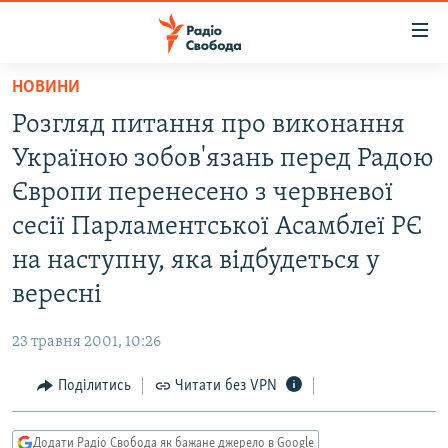
Доступність
посилання
Перейти
НОВИНИ
до
РАДІО СВОБОДА – 70 РОКІВ
Розгляд питання про виконання
основного
ВСЕ ЗА ДОБУ
матеріалу
Україною зобов'язань перед Радою
СТАТТІ
Перейти
Європи перенесено з червневої
до
ВІЙНА
ПОЛІТИКА
сесії Парламентської Асамблеї РЄ
основної
РОСІЙСЬКА «ФІЛЬТРАЦІЯ»
ЕКОНОМІКА
навігації
на наступну, яка відбудеться у
Перейти
ДОНБАС.РЕАЛІЇ
СУСПІЛЬСТВО
вересні
до
КРИМ.РЕАЛІЇ
КУЛЬТУРА
пошуку
23 травня 2001, 10:26
ТИ ЯК?
СПОРТ
Поділитись
Читати без VPN
СХЕМИ
УКРАЇНА
КИТАЙ.ВИКЛИКИ
СВІТ
Додати Радіо Свобода як бажане джерело в Google