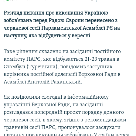
МУЛЬТИМЕДІА
Розгляд питання про виконання Україною
ФОТО
зобов'язань перед Радою Європи перенесено з
СПЕЦПРОЄКТИ
червневої сесії Парламентської Асамблеї РЄ на
наступну, яка відбудеться у вересні
ПОДКАСТИ
Таке рішення схвалено на засіданні постійного
КРИМ РЕАЛІЇ
комітету ПАРЄ, яке відбувається 21-23 травня в
РУС
Стамбулі (Туреччина), повідомив заступник
УКР
керівника постійної делегації Верховної Ради в
Асамблеї Анатолій Раханський.
КТАТ
Як повідомили сьогодні в інформаційному
ДОЛУЧАЙСЯ!
управлінні Верховної Ради, на засіданні
розглядався попередній проект порядку денного
червневої сесії, в якому, згідно з рекомендаціями
травневій сесії ПАРЄ, пропонувалося заслухати
питання про виконання зобов'язань України перед