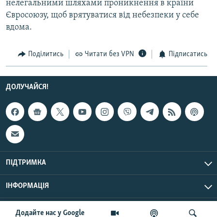
нелегальними шляхами проникнення в країни
Усі сайти RFE/RL
Євросоюзу, щоб врятуватися від небезпеки у себе
вдома.
Поділитись
Читати без VPN
Підписатись
ДОЛУЧАЙСЯ!
ПІДТРИМКА
ІНФОРМАЦІЯ
UTC+3
© Радіо Свобода, 2026 | Усі права застережено.
Додайте нас у Google