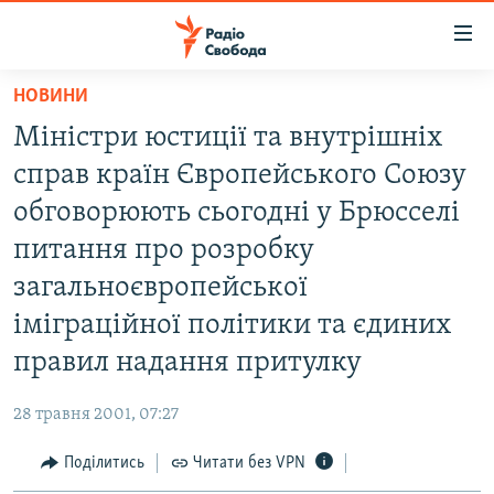
Доступність
посилання
Перейти
НОВИНИ
до
РАДІО СВОБОДА – 70 РОКІВ
Міністри юстиції та внутрішніх
основного
ВСЕ ЗА ДОБУ
матеріалу
справ країн Європейського Союзу
СТАТТІ
Перейти
обговорюють сьогодні у Брюсселі
до
ВІЙНА
ПОЛІТИКА
питання про розробку
основної
РОСІЙСЬКА «ФІЛЬТРАЦІЯ»
ЕКОНОМІКА
навігації
загальноєвропейської
Перейти
ДОНБАС.РЕАЛІЇ
СУСПІЛЬСТВО
іміграційної політики та єдиних
до
КРИМ.РЕАЛІЇ
КУЛЬТУРА
правил надання притулку
пошуку
ТИ ЯК?
СПОРТ
28 травня 2001, 07:27
СХЕМИ
УКРАЇНА
Поділитись
Читати без VPN
КИТАЙ.ВИКЛИКИ
СВІТ