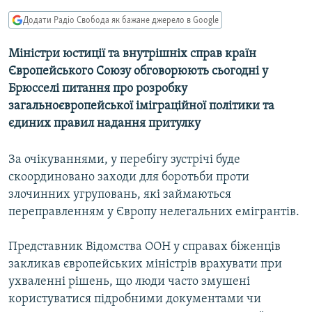
МУЛЬТИМЕДІА
Додати Радіо Свобода як бажане джерело в Google
ФОТО
Міністри юстиції та внутрішніх справ країн
СПЕЦПРОЄКТИ
Європейського Союзу обговорюють сьогодні у
ПОДКАСТИ
Брюсселі питання про розробку
загальноєвропейської іміграційної політики та
єдиних правил надання притулку
КРИМ РЕАЛІЇ
РУС
За очікуваннями, у перебігу зустрічі буде
УКР
скоординовано заходи для боротьби проти
КТАТ
злочинних угруповань, які займаються
переправленням у Європу нелегальних емігрантів.
ДОЛУЧАЙСЯ!
Представник Відомства ООН у справах біженців
закликав європейських міністрів врахувати при
ухваленні рішень, що люди часто змушені
користуватися підробними документами чи