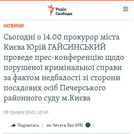
Доступність
посилання
Перейти
НОВИНИ
до
РАДІО СВОБОДА – 70 РОКІВ
Сьогодні о 14.00 прокурор міста
основного
ВСЕ ЗА ДОБУ
матеріалу
Києва Юрій ГАЙСИНСЬКИЙ
СТАТТІ
Перейти
проведе прес-конференцію щодо
до
ВІЙНА
ПОЛІТИКА
порушеної кримінальної справи
основної
РОСІЙСЬКА «ФІЛЬТРАЦІЯ»
ЕКОНОМІКА
навігації
за фактом недбалості зі сторони
Перейти
ДОНБАС.РЕАЛІЇ
СУСПІЛЬСТВО
посадових осіб Печерського
до
КРИМ.РЕАЛІЇ
КУЛЬТУРА
районного суду м.Києва
пошуку
ТИ ЯК?
СПОРТ
28 травня 2001, 10:49
СХЕМИ
УКРАЇНА
Поділитись
Читати без VPN
КИТАЙ.ВИКЛИКИ
СВІТ