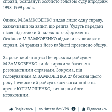
справи, розглянуті особисто головою суду впродовж
Усі сайти RFE/RL
1998-1999 років.
Однак, М.ЗАМКОВЕНКО видав лише одну справу,
зазначивши на запит, що решта "будуть передані
після підготовки й належного оформлення
Оскільки М.ЗАМКОВЕНКО відмовився видавати
справи, 24 травня в його кабінеті проведено обшук.
За роки керівництва Печерським райсудом
М.ЗАМКОВЕНКО виніс вироки за багатьма
резонансними справами. Зокрема, під
головуванням М.ЗАМКОВЕНКА 27 березня цього
року Печерський райсуд скасував санкцію на
арешт Ю.ТИМОШЕНКО, визнавши його
незаконним.
Поділитись
Читати без VPN
Підписатись