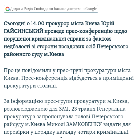
МУЛЬТИМЕДІА
Додати Радіо Свобода як бажане джерело в Google
ФОТО
Сьогодні о 14.00 прокурор міста Києва Юрій
СПЕЦПРОЄКТИ
ГАЙСИНСЬКИЙ проведе прес-конференцію щодо
ПОДКАСТИ
порушеної кримінальної справи за фактом
недбалості зі сторони посадових осіб Печерського
районного суду м.Києва
КРИМ РЕАЛІЇ
РУС
Про це повідомили у прес-групі прокуратури міста
УКР
Києва. Прес-конференція відбудеться в приміщенні
КТАТ
прокуратури столиці.
За інформацією прес-групи прокуратури м.Києва,
ДОЛУЧАЙСЯ!
розповсюдженою для ЗМІ, 23 травня Генеральна
прокуратура запропонувала голові Печерського
райсуду м.Києва Миколі ЗАМКОВЕНКУ видати для
перевірки у порядку нагляду чотири кримінальні