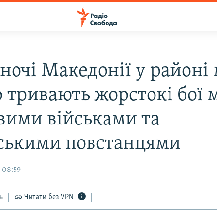
ночі Македонії у районі 
о тривають жорстокі бої 
вими військами та
ськими повстанцями
 08:59
ь
Читати без VPN