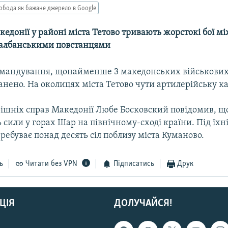
обода як бажане джерело в Google
кедонії у районі міста Тетово тривають жорстокі бої 
 албанськими повстанцями
мандування, щонайменше 3 македонських військових 
анено. На околицях міста Тетово чути артилерійську к
рішніх справ Македонії Любе Босковский повідомив, щ
сили у горах Шар на північному-сході країни. Під їх
еребуває понад десять сіл поблизу міста Куманово.
ь
Читати без VPN
Підписатись
Друк
ЦІЯ
ДОЛУЧАЙСЯ!