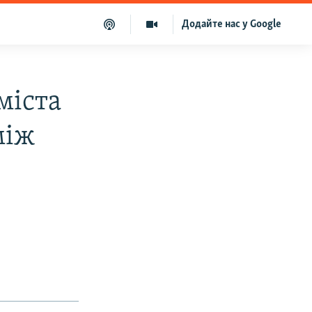
Додайте нас у Google
міста
між