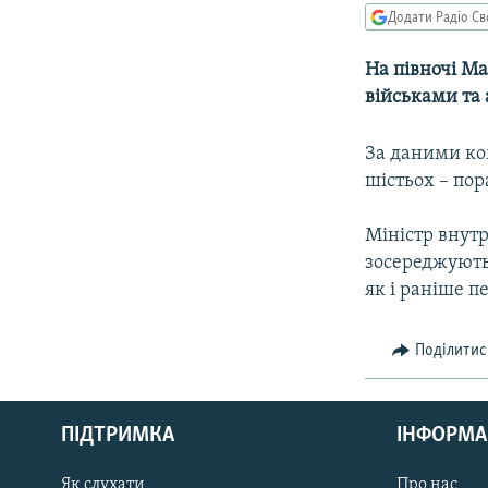
МУЛЬТИМЕДІА
Додати Радіо Св
ФОТО
На півночі Ма
СПЕЦПРОЄКТИ
військами та
ПОДКАСТИ
За даними ко
шістьох – пор
Міністр внут
зосереджують 
як і раніше п
Поділитис
КРИМ РЕАЛІЇ
РУС
ПІДТРИМКА
ІНФОРМА
УКР
КТАТ
Як слухати
Про нас