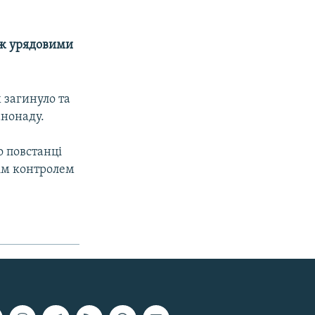
між урядовими
загинуло та
анонаду.
о повстанці
нім контролем