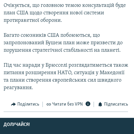
Очікується, що головною темою консультацій буде
МУЛЬТИМЕДІА
план США щодо створення нової системи
ФОТО
протиракетної оборони.
СПЕЦПРОЄКТИ
Багато союзників США побоюються, що
ПОДКАСТИ
запропонований Бушем план може призвести до
порушення стратегічної стабільності на планеті.
КРИМ РЕАЛІЇ
РУС
Під час наради у Брюсселі розглядатиметься також
УКР
питання розширення НАТО, ситуація у Македонії
та плани створення європейських сил швидкого
КТАТ
реагування.
ДОЛУЧАЙСЯ!
Поділитись
Читати без VPN
Підписатись
ДОЛУЧАЙСЯ!