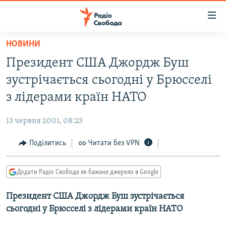
Доступність
посилання
Перейти
НОВИНИ
до
РАДІО СВОБОДА – 70 РОКІВ
Президент США Джордж Буш
основного
ВСЕ ЗА ДОБУ
матеріалу
зустрічається сьогодні у Брюсселі
СТАТТІ
Перейти
з лідерами країн НАТО
до
ВІЙНА
ПОЛІТИКА
основної
13 червня 2001, 08:23
РОСІЙСЬКА «ФІЛЬТРАЦІЯ»
ЕКОНОМІКА
навігації
Перейти
Поділитись
Читати без VPN
ДОНБАС.РЕАЛІЇ
СУСПІЛЬСТВО
до
КРИМ.РЕАЛІЇ
КУЛЬТУРА
пошуку
Додати Радіо Свобода як бажане джерело в Google
ТИ ЯК?
СПОРТ
Президент США Джордж Буш зустрічається
СХЕМИ
УКРАЇНА
сьогодні у Брюсселі з лідерами країн НАТО
КИТАЙ.ВИКЛИКИ
СВІТ