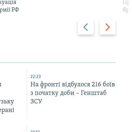
куація
Про
рмії РФ
Яр
Назад
Вперед
22:23
и
На фронті відбулося 216 боїв
з початку доби – Генштаб
узьку
ЗСУ
ерані