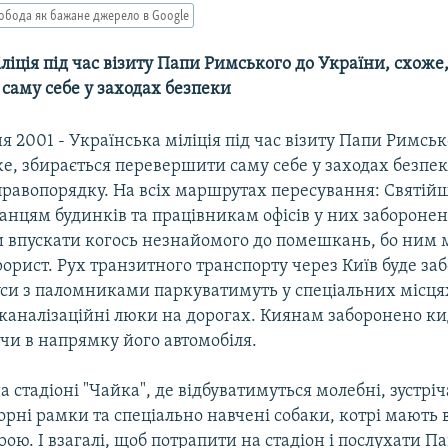
обода як бажане джерело в Google
ліція під час візиту Папи Римського до України, схоже
саму себе у заходах безпеки
ня 2001 - Українська міліція під час візиту Папи Римськ
е, збирається перевершити саму себе у заходах безпек
равопорядку. На всіх маршрутах пересування: Святійш
нцям будинків та працівникам офісів у них забороне
и впускати когось незнайомого до помешкань, бо ним
орист. Рух транзитного транспорту через Київ буде заб
уси з паломниками паркуватимуть у спеціальних місця
та каналізаційні люки на дорогах. Киянам заборонено к
 чи в напрямку його автомобіля.
 стадіоні "Чайка", де відбуватимуться молебні, зустрі
рні рамки та спеціально навчені собаки, котрі мають
брою. І взагалі, щоб потрапити на стадіон і послухати Па