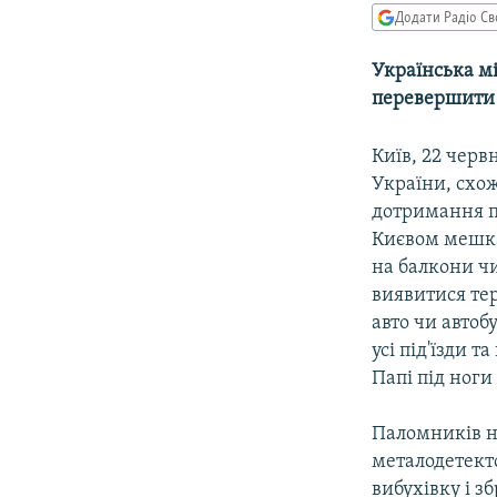
КИТАЙ.ВИКЛИКИ
Додати Радіо Св
МУЛЬТИМЕДІА
Українська мі
ФОТО
перевершити 
СПЕЦПРОЄКТИ
Київ, 22 черв
ПОДКАСТИ
України, схож
дотримання п
Києвом мешка
на балкони ч
виявитися тер
авто чи автоб
усі під'їзди 
Папі під ноги
Паломників на
металодетекто
вибухівку і з