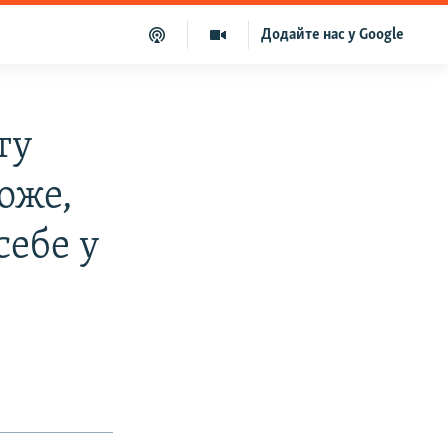
Додайте нас у Google
ту
оже,
себе у