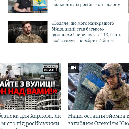
в
звільнення із російського полону
«Боляче, що мого найкращого
бійця, який став батьком-
одинаком і перевівся в ТЦК, б’ють
свої в тилу» – комбриг Габінет
езпека для Харкова. Як
Наша остання зйомка і
 місто під російськими
загиблим Олексієм Юк