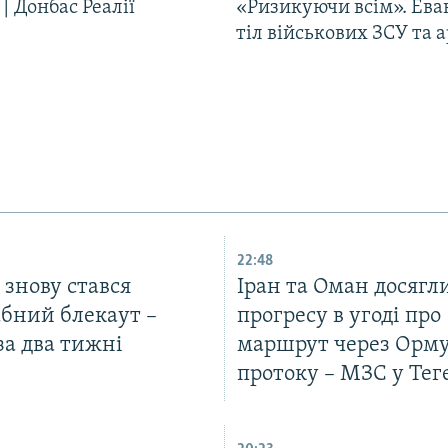
| Донбас Реалії
«Ризикуючи всім». Ева
тіл військових ЗСУ та а
22:48
ї знову стався
Іран та Оман досягл
бний блекаут –
прогресу в угоді про
за два тижні
маршрут через Орм
протоку – МЗС у Тег