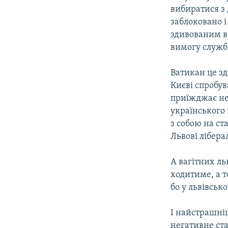
вибиратися з 
заблоковано і
здивованим ві
вимогу служб
Ватикан це зд
Києві спробув
приїжджає не 
українського 
з собою на ст
Львові лібера
А вагітних ль
ходитиме, а т
бо у львівсько
І найстрашніш
негативне ста