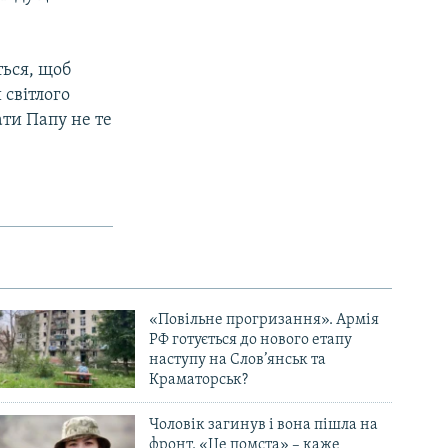
ться, щоб
 світлого
ати Папу не те
«Повільне прогризання». Армія
РФ готується до нового етапу
наступу на Слов’янськ та
Краматорськ?
Чоловік загинув і вона пішла на
фронт. «Це помста» – каже