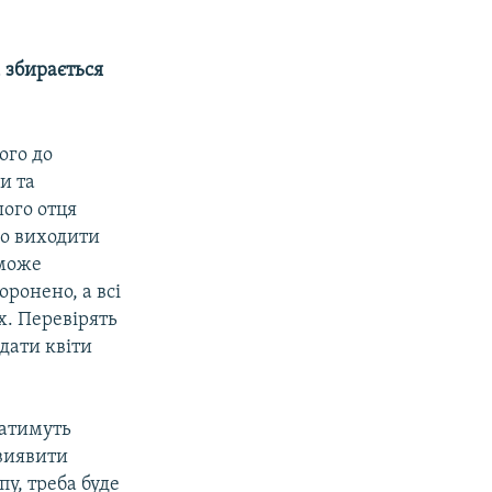
, збирається
ого до
и та
ого отця
но виходити
 може
оронено, а всі
х. Перевірять
идати квіти
чатимуть
 виявити
пу, треба буде