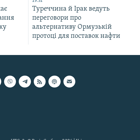
19:51
ає
Туреччина й Ірак ведуть
ання
переговори про
ку
альтернативу Ормузькій
протоці для поставок нафти