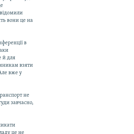
де
овідомили
ть вони це на
нференції в
таки
е й для
ломникам взяти
Але вже у
транспорт не
туди завчасно,
кликати
ладу це не