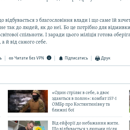
о відбувається з благословіння влади і що саме їй хоче
не так до людей, як до неї. Бо це потрібно для відмивки
світової спільноти. І заради цього міліція готова оберіг
 а й від самого себе.
ь
Читати без VPN
Підписатись
Друк
«Один стріляє в себе, а двоє
здаються в полон»: комбат 157-ї
ОМБр про Костянтинівку та
ближні бої
Від ейфорії до небажання жити.
Що відбувається з людьми після