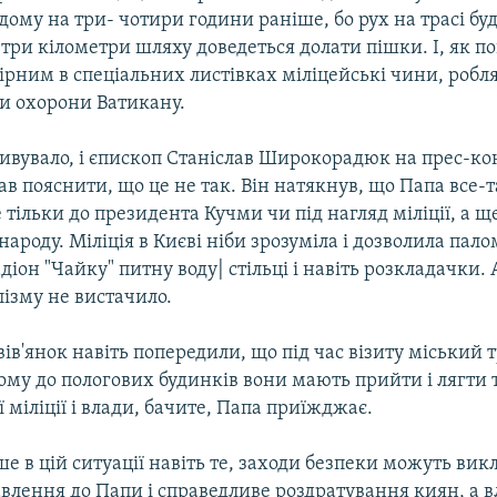
дому на три- чотири години раніше, бо рух на трасі бу
 три кілометри шляху доведеться долати пішки. І, як п
рним в спеціальних листівках міліцейські чини, робля
и охорони Ватикану.
ивувало, і єпископ Станіслав Широкорадюк на прес-ко
ав пояснити, що це не так. Він натякнув, що Папа все-
тільки до президента Кучми чи під нагляд міліції, а щ
народу. Міліція в Києві ніби зрозуміла і дозволила па
адіон "Чайку" питну воду| стільці і навіть розкладачки. 
лізму не вистачило.
вів'янок навіть попередили, що під час візиту міський 
ому до пологових будинків вони мають прийти і лягти 
ї міліції і влади, бачите, Папа приїжджає.
е в цій ситуації навіть те, заходи безпеки можуть ви
влення до Папи і справедливе роздратування киян, а в