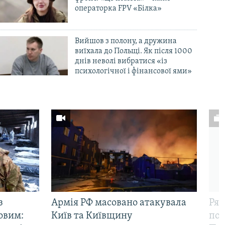
операторка FPV «Білка»
Вийшов з полону, а дружина
виїхала до Польщі. Як після 1000
днів неволі вибратися «із
психологічної і фінансової ями»
з
Армія РФ масовано атакувала
Рят
овим:
Київ та Київщину
пов