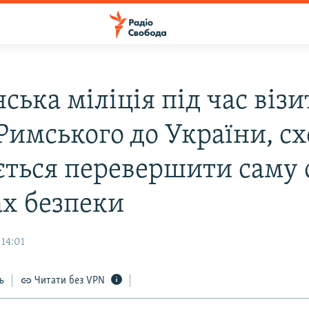
ська міліція під час візи
Римського до України, сх
ється перевершити саму 
ах безпеки
 14:01
ь
Читати без VPN