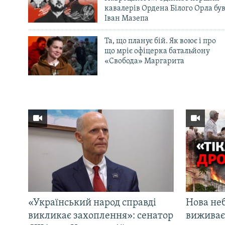
кавалерів Ордена Білого Орла бу
Іван Мазепа
Та, що планує бій. Як воює і про
що мріє офіцерка батальйону
«Свобода» Маргарита
«Український народ справді
Нова неб
викликає захоплення»: сенатор
виживає