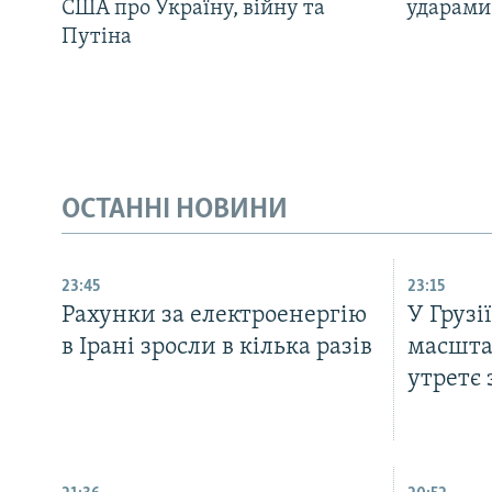
США про Україну, війну та
ударами 
Путіна
ОСТАННІ НОВИНИ
23:45
23:15
Рахунки за електроенергію
У Грузі
в Ірані зросли в кілька разів
масшта
утретє 