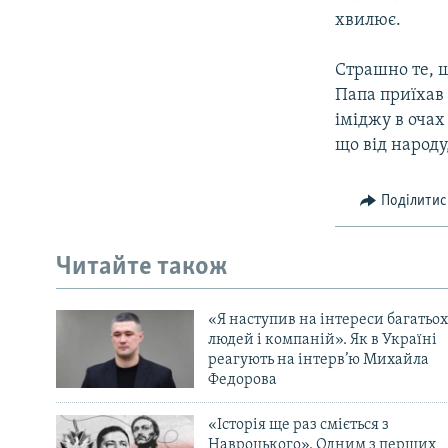
хвилює.
Страшно те, щ
Папа приїхав 
іміджу в очах 
що від народу,
Поділитис
Читайте також
«Я наступив на інтереси багатьох
людей і компаній». Як в Україні
реагують на інтерв’ю Михайла
Федорова
«Історія ще раз сміється з
Навроцького». Одним з перших