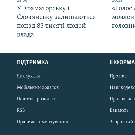
21:36
20:52
У Краматорську і
«Голос
Слов’янську залишаються
мовлен
понад 83 тисячі людей –
головн
влада
КРИМ РЕАЛІЇ
РУС
ПІДТРИМКА
ІНФОРМА
УКР
КТАТ
Як слухати
Про нас
Мобільний додаток
Наш кодек
ДОЛУЧАЙСЯ!
Поштова розсилка
Правові ас
RSS
Вакансії
Правила коментування
Зворотний 
Усі сайти RFE/RL